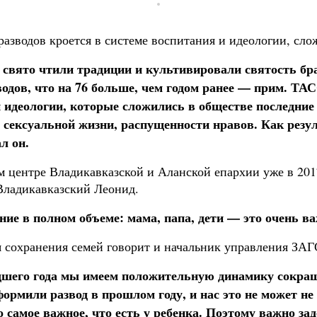
разводов кроется в системе воспитания и идеологии, сло
е свято чтили традиции и культивировали святость бр
одов, что на 76 больше, чем годом ранее — прим. ТАС
 идеологии, которые сложились в обществе последние 
 сексуальной жизни, распущенности нравов. Как резу
л он.
 центре Владикавказской и Аланской епархии уже в 201
Владикавказский Леонид.
ние в полном объеме: мама, папа, дети — это очень ва
 сохранения семей говорит и начальник управления ЗАГС
едшего года мы имеем положительную динамику сокра
оформили развод в прошлом году, и нас это не может н
 самое важное, что есть у ребенка. Поэтому важно за