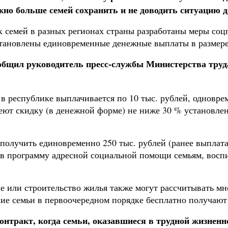
но больше семей сохранить и не доводить ситуацию д
х семей в разных регионах страны разработаны меры соц
становлены единовременные денежные выплаты в размере
сообщил руководитель пресс-службы Министерства тру
 республике выплачивается по 10 тыс. рублей, одноврем
еют скидку (в денежной форме) не ниже 30 % установленн
получить единовременно 250 тыс. рублей (ранее выплат
в программу адресной социальной помощи семьям, воспи
 или строительство жилья также могут рассчитывать мн
кие семьи в первоочередном порядке бесплатно получают
онтракт, когда семьи, оказавшиеся в трудной жизнен