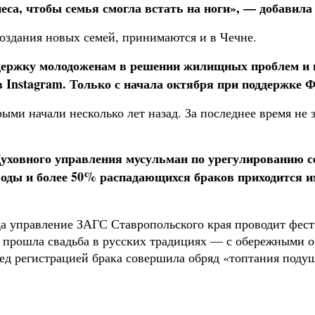
еса, чтобы семья смогла встать на ноги», — добавила 
оздания новых семей, принимаются и в Чечне.
держку молодоженам в решении жилищных проблем и п
в Instagram. Только с начала октября при поддержке 
рыми начали несколько лет назад. За последнее время не
уховного управления мусульман по урегулированию с
воды и более 50% распадающихся браков приходится 
да управление ЗАГС Ставропольского края проводит фест
прошла свадьба в русских традициях — с обережными об
ред регистрацией брака совершила обряд «топтания поду