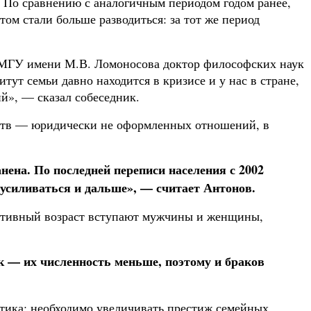
в. По сравнению с аналогичным периодом годом ранее,
ом стали больше разводиться: за тот же период
 МГУ имени М.В. Ломоносова доктор философских наук
ут семьи давно находится в кризисе и у нас в стране,
й», — сказал собеседник.
ельств — юридически не оформленных отношений, в
анена. По последней переписи населения с 2002
 усиливаться и дальше», — считает Антонов.
уктивный возраст вступают мужчины и женщины,
к — их численность меньше, поэтому и браков
тика: необходимо увеличивать престиж семейных