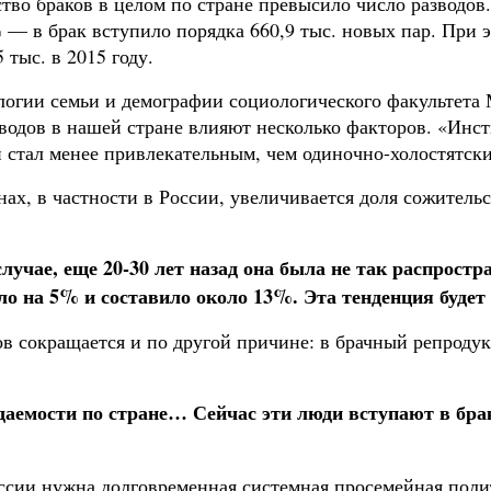
ество браков в целом по стране превысило число разводо
 в брак вступило порядка 660,9 тыс. новых пар. При эт
 тыс. в 2015 году.
огии семьи и демографии социологического факультета
одов в нашей стране влияют несколько факторов. «Инстит
и стал менее привлекательным, чем одиночно-холостятски
ранах, в частности в России, увеличивается доля сожит
лучае, еще 20-30 лет назад она была не так распростр
ло на 5% и составило около 13%. Эта тенденция будет
ов сокращается и по другой причине: в брачный репрод
ждаемости по стране… Сейчас эти люди вступают в бра
ссии нужна долговременная системная просемейная поли