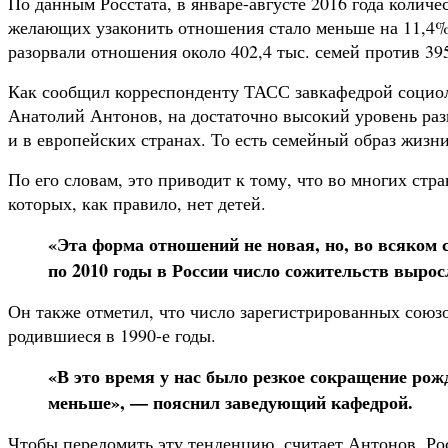
По данным Росстата, в январе-августе 2016 года колич
желающих узаконить отношения стало меньше на 11,4% —
разорвали отношения около 402,4 тыс. семей против 395
Как сообщил корреспонденту ТАСС завкафедрой социол
Анатолий Антонов, на достаточно высокий уровень разв
и в европейских странах. То есть семейный образ жизн
По его словам, это приводит к тому, что во многих ст
которых, как правило, нет детей.
«Эта форма отношений не новая, но, во всяком с
по 2010 годы в России число сожительств вырос
Он также отметил, что число зарегистрированных союз
родившиеся в 1990-е годы.
«В это время у нас было резкое сокращение ро
меньше», — пояснил заведующий кафедрой.
Чтобы переломить эту тенденцию, считает Антонов, Ро