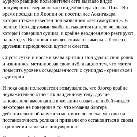
Бурную реакцию пользователей сети вызвало видео
популярного американского видеоблогера Логана Пола. Во
время поездки по Японии он посетил лес Аокигахара,
который также известен под названием «лес самоубийц». В
ролике Пол с друзьями якобы натыкаются на тело человека,
который совершил суицид, и крайне неоднозначно реагируют
на находку. Все происходящее снимают камеры, а блогер с
друзьями периодически шутит и смеется.
Спустя сутки и после шквала критики Пол удалил свой ролик
и извинился, мотивировав свою публикацию тем, что «хотел
повысить уровень осведомленности о суицидах» среди своей
аудитории.
И пока одни пользователи возмущались, что блогер крайне
неуважительно отнесся к найденному телу, другие
заподозрили американца в желании создать кликбейт-видео:
некоторые не поверили в то, что команда блогера
действительно обнаружила мертвого человека, указали на
постановочность ролика и призвали его остановиться в своем
стремлении завоевать популярность.