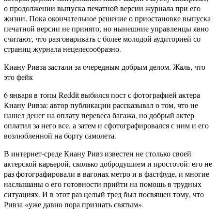
о продолжении выпуска печатной версии журнала при его
жизни. Пока окончательное решение о приостановке выпуска
печатной версии не принято, но нынешние управленцы явно
считают, что разговаривать с более молодой аудиторией со
страниц журнала нецелесообразно.
Киану Ривза застали за очередным добрым делом. Жаль, что
это фейк
6 января в топы Reddit выбился пост с фотографией актера
Киану Ривза: автор публикации рассказывал о том, что не
нашел денег на оплату перевеса багажа, но добрый актер
оплатил за него все, а затем и сфотографировался с ним и его
возлюбленной на борту самолета.
В интернет-среде Киану Ривз известен не столько своей
актерской карьерой, сколько добродушием и простотой: его не
раз фотографировали в вагонах метро и в фастфуде, и многие
наслышаны о его готовности прийти на помощь в трудных
ситуациях. И в этот раз целый тред был посвящен тому, что
Ривза «уже давно пора признать святым».