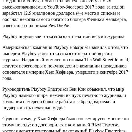
По данным Forbes, Логан Пол вошел в десятку самых
высокооплачиваемых YouTube-блогеров 2017 года: за год он
заработал 12,5 миллионов долларов (4-е место в списке) и
обогнал некогда самого богатого блогера Феликса Чельберга,
известного под ником PewDiePie.
Playboy подумывает отказаться от печатной версии журнала
Американская компания Playboy Enterprises заявила о том, что
империи Playboy стоит отказаться от печатной версии
журнала. На данный момент, по словам The Wall Street Journal,
ведутся переговоры о покупке доли в компании наследников
основателя империи Хью Хефнера, умершего в сентябре 2017
года.
Руководитель Playboy Enterprises Бен Кон объяснил, что мир
Playboy намного шире, нежели выпуск печатного журнала, и
компания намерена больше работать с брендом, нежели
поддерживать печатные медиа.
Судя по всему, у Хью Хефнера было совсем другое мнение по
этому поводу: он договорился с компанией Rizvi Traverse,
которая держит контрольный пакет акций Playboy Enterprises,