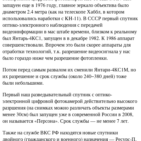
запщуен еще в 1976 году, главное зеркало объектива было
диаметром 2.4 метра (как на телескопе Хаббл, в котором
использовались наработки с KH-11). В СССР первый спутник
оптико-электронного наблюдения с передачей
видеоинформации в мас штабе времени, близком к реальному
был Янтарь-4КС1, запущен в в декабре 1982. К 1986 аппарат
совершенствовали. Впрочем это были скорее аппараты для
отработки технологий, т.к. разрешение видеосигнала у нас
было гораздо ниже чем разрешение фотопленки.
Потом перед самым развалом их сменили Янтари-4КС1М, но
их разрешение и срок службы (около 240−380 дней) тоже
были небольшими.
Первый наш разведывательный спутник с оптико-
электронной цифровой фотокамерой действительно высокого
разршения (на снимках можно различать объекты размерами
менее 30см) был запущен уже в современной России в 2008,
он называется «Персона». Срок службы — не менее 7 лет.
Также на службе ВКС РФ находятся новые спутники
двойного (гражданского и военного) назначения — Ресурс-П,