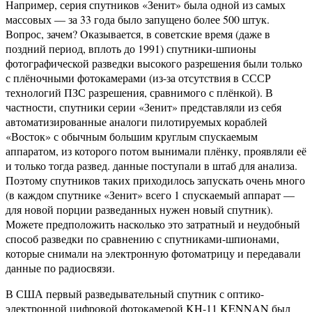
Например, серия спутников «Зенит» была одной из самых
массовых — за 33 года было запущено более 500 штук.
Вопрос, зачем? Оказывается, в советские время (даже в
поздний период, вплоть до 1991) спутники-шпионы
фотографической разведки высокого разрешения были только
с плёночными фотокамерами (из-за отсутствия в СССР
технологий ПЗС разрешения, сравнимого с плёнкой). В
частности, спутники серии «Зенит» представляли из себя
автоматизированные аналоги пилотируемых кораблей
«Восток» с обычным большим круглым спускаемым
аппаратом, из которого потом вынимали плёнку, проявляли её
и только тогда развед. данные поступали в штаб для анализа.
Поэтому спутников таких приходилось запускать очень много
(в каждом спутнике «Зенит» всего 1 спускаемый аппарат —
для новой порции разведанных нужен новый спутник).
Можете предположить насколько это затратный и неудобный
способ разведки по сравнению с спутниками-шпионами,
которые снимали на электронную фотоматрицу и передавали
данные по радиосвязи.
В США первый разведывательный спутник с оптико-
электронной цифровой фотокамерой KH-11 KENNAN был