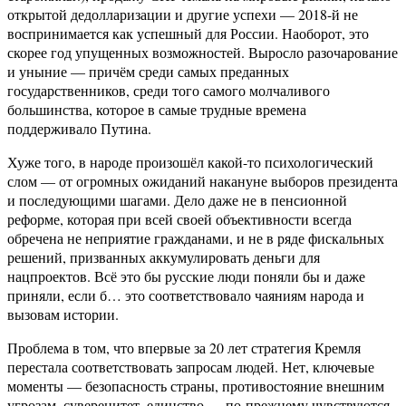
открытой дедолларизации и другие успехи — 2018-й не
воспринимается как успешный для России. Наоборот, это
скорее год упущенных возможностей. Выросло разочарование
и уныние — причём среди самых преданных
государственников, среди того самого молчаливого
большинства, которое в самые трудные времена
поддерживало Путина.
Хуже того, в народе произошёл какой-то психологический
слом — от огромных ожиданий накануне выборов президента
и последующими шагами. Дело даже не в пенсионной
реформе, которая при всей своей объективности всегда
обречена не неприятие гражданами, и не в ряде фискальных
решений, призванных аккумулировать деньги для
нацпроектов. Всё это бы русские люди поняли бы и даже
приняли, если б… это соответствовало чаяниям народа и
вызовам истории.
Проблема в том, что впервые за 20 лет стратегия Кремля
перестала соответствовать запросам людей. Нет, ключевые
моменты — безопасность страны, противостояние внешним
угрозам, суверенитет, единство — по-прежнему чувствуются