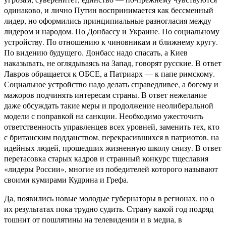
одинаково, и лично Путин воспринимается как бессменный
лидер, но оформились принципиальные разногласия между
лидером и народом. По Донбассу и Украине. По социальному
устройству. По отношению к чиновникам и ближнему кругу.
По видению будущего. Донбасс надо спасать, а Киев
наказывать, не оглядываясь на Запад, говорят русские. В ответ
Лавров обращается к ОБСЕ, а Патриарх — к папе римскому.
Социальное устройство надо делать справедливее, а богему и
мажоров подчинять интересам страны. В ответ нежелание
даже обсуждать такие меры и продолжение неолиберальной
модели с поправкой на санкции. Необходимо ужесточить
ответственность управленцев всех уровней, заменить тех, кто
с британским подданством, перекрасившихся в патриотов, на
идейных людей, прошедших жизненную школу снизу. В ответ
перетасовка старых кадров и странный конкурс тщеславия
«лидеры России», многие из победителей которого называют
своими кумирами Кудрина и Грефа.
Да, появились новые молодые губернаторы в регионах, но о
их результатах пока трудно судить. Страну какой год подряд
тошнит от пошлятины на телевидении и в медиа, в