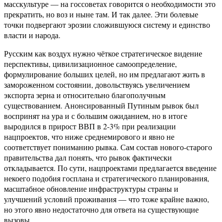
масскультуре — на госсоветах говорится о необходимости это
прекратить, но воз и ныне там. И так далее. Эти болевые
точки подвергают эрозии сложившуюся систему и единство
власти и народа.
Русским как воздух нужно чёткое стратегическое видение
перспективы, цивилизационное самоопределение,
формулирование больших целей, но им предлагают жить в
замороженном состоянии, довольствуясь увеличением
экспорта зерна и относительно благополучным
существованием. Анонсированный Путиным рывок был
воспринят на ура и с большим ожиданием, но в итоге
выродился в прирост ВВП в 2-3% при реализации
нацпроектов, что ниже среднемирового и явно не
соответствует пониманию рывка. Сам состав нового-старого
правительства дал понять, что рывок фактически
откладывается. По сути, нацпроектами предлагается введение
некоего подобия госплана и стратегического планирования,
масштабное обновление инфраструктуры страны и
улучшений условий проживания — что тоже крайне важно,
но этого явно недостаточно для ответа на существующие
вызовы.