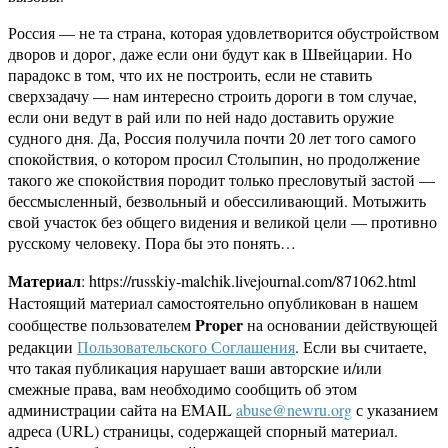
Россия — не та страна, которая удовлетворится обустройством
дворов и дорог, даже если они будут как в Швейцарии. Но
парадокс в том, что их не построить, если не ставить
сверхзадачу — нам интересно строить дороги в том случае,
если они ведут в рай или по ней надо доставить оружие
судного дня. Да, Россия получила почти 20 лет того самого
спокойствия, о котором просил Столыпин, но продолжение
такого же спокойствия породит только пресловутый застой —
бессмысленный, безвольный и обессиливающий. Мотыжить
свой участок без общего видения и великой цели — противно
русскому человеку. Пора бы это понять…
Материал
: https://russkiy-malchik.livejournal.com/871062.html
Настоящий материал самостоятельно опубликован в нашем
Proper
сообществе пользователем
на основании действующей
редакции
Пользовательского Соглашения
. Если вы считаете,
что такая публикация нарушает ваши авторские и/или
смежные права, вам необходимо сообщить об этом
администрации сайта на EMAIL
abuse@newru.org
с указанием
адреса (URL) страницы, содержащей спорный материал.