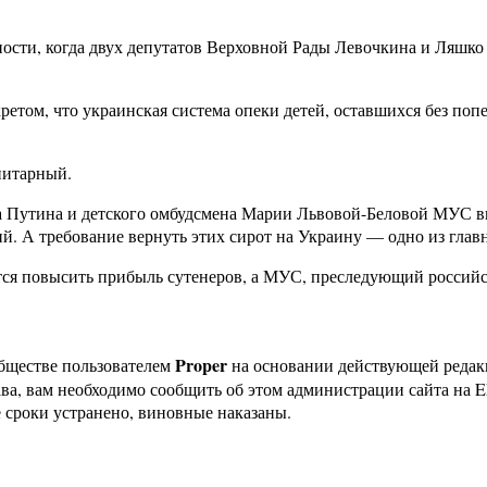
ности, когда двух депутатов Верховной Рады Левочкина и Ляшко 
екретом, что украинская система опеки детей, оставшихся без п
нитарный.
ира Путина и детского омбудсмена Марии Львовой-Беловой МУС 
ий. А требование вернуть этих сирот на Украину — одно из гла
ется повысить прибыль сутенеров, а МУС, преследующий россий
Proper
бществе пользователем
на основании действующей реда
ава, вам необходимо сообщить об этом администрации сайта на
 сроки устранено, виновные наказаны.