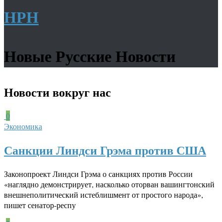
НРН
Новые Русские Новости
Новости
вокруг нас
0
Экономика
Санкции Линдси Грэма против США
Законопроект Линдси Грэма о санкциях против России
«наглядно демонстрирует, насколько оторван вашингтонский
внешнеполитический истеблишмент от простого народа»,
пишет сенатор-респу