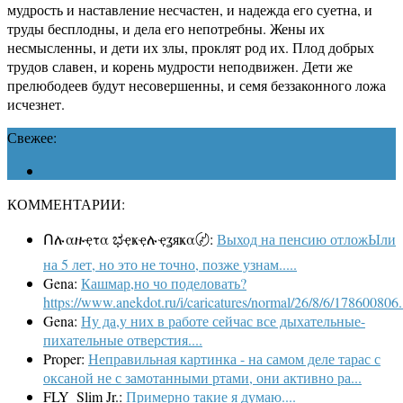
мудрость и наставление несчастен, и надежда его суетна, и
труды бесплодны, и дела его непотребны. Жены их
несмысленны, и дети их злы, проклят род их. Плод добрых
трудов славен, и корень мудрости неподвижен. Дети же
прелюбодеев будут несовершенны, и семя беззаконного ложа
исчезнет.
Свежее:
КОММЕНТАРИИ:
Ոሉαዙҿτα ಭҿҝҿሉҿʓяҝα〄:
Выход на пенсию отложЫли
на 5 лет, но это не точно, позже узнам.....
Gena:
Кашмар,но чо поделовать?
https://www.anekdot.ru/i/caricatures/normal/26/8/6/178600806.
Gena:
Ну да,у них в работе сейчас все дыхательные-
пихательные отверстия....
Proper:
Неправильная картинка - на самом деле тарас с
оксаной не с замотанными ртами, они активно ра...
FLY_Slim Jr.:
Примерно такие я думаю....