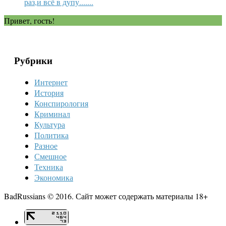
раз,и всё в дупу.......
Привет, гость!
Рубрики
Интернет
История
Конспирология
Криминал
Культура
Политика
Разное
Смешное
Техника
Экономика
BadRussians © 2016. Сайт может содержать материалы 18+