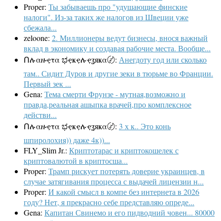
Proper:
Ты забываешь про "удушающие финские
налоги". Из-за таких же налогов из Швеции уже
сбежала...
zeloone:
2. Миллионеры ведут бизнесы, внося важный
вклад в экономику и создавая рабочие места. Вообще...
Ոሉαዙҿτα ಭҿҝҿሉҿʓяҝα〄:
Анегдоту год или сколько
там.. Сидит Дуров и другие зеки в тюрьме во Франции.
Первый зек ...
Gena:
Тема смерти Фрунзе - мутная,возможно и
правда,реальная ашыпка врачей,про комплексное
действи...
Ոሉαዙҿτα ಭҿҝҿሉҿʓяҝα〄:
3 х к.. Это конь
шпиролохия)) даже 4к))...
FLY_Slim Jr.:
Криптотарас и криптокошелек с
криптовалютой в криптосша...
Proper:
Трамп рискует потерять доверие украинцев, в
случае затягивания процесса с выдачей лицензии н...
Proper:
И какой смысл в компе без интернета в 2026
году? Нет, я прекрасно себе представляю опреде...
Gena:
Капитан Свинемо и его пидводний човен... 80000