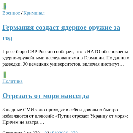
0
Военное
/
Криминал
Германия создаст ядерное оружие за
год
Пресс-бюро СВР России сообщает, что в НАТО обеспокоены
ядерно-оружейными исследованиями в Германии. По данным
разведки, 30 немецких университетов, включая институт…
1
Политика
Отрезать от моря навсегда
Западные СМИ явно приходят в себя и довольно быстро
избавляются от иллюзий: «Путин отрезает Украину от моря»:
Причем не завтра,…
Страница 3 из 372
1
«
2
3
4
5
10
20
30
»
372