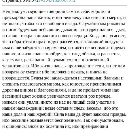
Неправо умствующие говорили сами в себе: коротка и
прискорбна наша жизнь, и нет человеку спасения от смерти, и
не знают, чтобы кто освободил из ада. Случайно мы рождены
и после будем как небывшие: дыхание в ноздрях наших - дым,
и слово - искра в движении нашего сердца. Когда она угаснет,
тело обратится в прах, и дух рассеется, как жидкий воздух; и
имя наше забудется со временем, и никто не вспомнит о делах
наших; и жизнь наша пройдет, как след облака, и рассеется,
как туман, разогнанный лучами солнца и отягченный
теплотою его. Ибо жизнь наша - прохождение тени, и нет нам
возврата от смерти: ибо положена печать, и никто не
возвращается. Будем же наслаждаться настоящими благами и
спешить пользоваться миром, как юностью; преисполнимся
дорогим вином и благовониями, и да не пройдет мимо нас
весенний цвет жизни; увенчаемся цветами роз прежде,
нежели они увяли; никто из нас не лишай себя участия в
нашем наслаждении; везде оставим следы веселья, ибо это
наша доля и наш жребий. Сила наша да будет законом правды,
ибо бессилие оказывается бесполезным. Так они умствовали,
и ошиблись; злоба их ослепила их, ибо презирающий