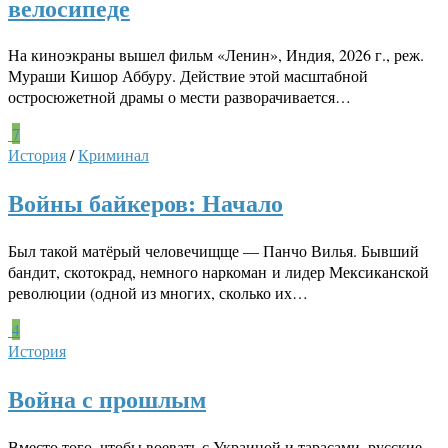
велосипеде
На киноэкраны вышел фильм «Ленин», Индия, 2026 г., реж.
Мураши Кишор Аббуру. Действие этой масштабной
остросюжетной драмы о мести разворачивается…
7
История
/
Криминал
Войны байкеров: Начало
Был такой матёрый человечищще — Панчо Вилья. Бывший
бандит, скотокрад, немного наркоман и лидер Мексиканской
революции (одной из многих, сколько их…
4
История
Война с прошлым
Вместо того, чтобы воевать с Украиной и тарасами, русские