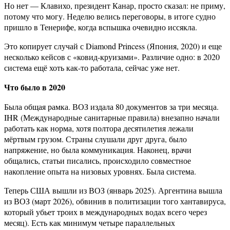
Но нет — Клавихо, президент Канар, просто сказал: не приму,
потому что могу. Неделю велись переговоры, в итоге судно
пришло в Тенерифе, когда вспышка очевидно иссякла.
Это копирует случай с Diamond Princess (Япония, 2020) и еще
несколько кейсов с «ковид-круизами». Различие одно: в 2020
система ещё хоть как-то работала, сейчас уже нет.
Что было в 2020
Была общая рамка. ВОЗ издала 80 документов за три месяца.
IHR (Международные санитарные правила) внезапно начали
работать как норма, хотя полтора десятилетия лежали
мёртвым грузом. Страны слушали друг друга, было
напряжение, но была коммуникация. Наконец, врачи
общались, статьи писались, происходило совместное
накопление опыта на низовых уровнях. Была система.
Теперь США вышли из ВОЗ (январь 2025). Аргентина вышла
из ВОЗ (март 2026), обвинив в политизации того хантавируса,
который убьет троих в международных водах всего через
месяц). Есть как минимум четыре параллельных