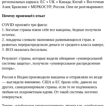
региональных каркаса: ЕС + UK + Канада; Китай + Восточная
Азия; Бразилия + МЕРКОСУР; Россия. Они не разговаривают.
Почему произошёл откат
COVID произвёл три факта:
1. богатые страны взяли себе все вакцины, бедные получили
остатки;
2. локдауны сломали экономики развивающихся стран, в
развитых перераспределили деньги от среднего класса наверх;
3. ВОЗ оказалась бессильна.
Результат: страны, которые видели обещание «универсальной
системы защиты», получили «универсальное распределение
потерь».
Россия и Индия производили вакцины и отправляли их везде
— выглядели вменяемо. США и ЕС брали себе, давили на
других, санкционировали страны, если те не подчинялись
любым их искрометным идеям. От такой системы логично
отвернуться.
Теперь «глобальное здравоохранение» звучит как «глобальное