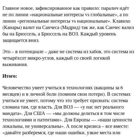
Главное новое, зафиксированное как правило: паралич идёт
не по линии «национальные интересы vs глобальные», а по
линии «региональные интересы vs национальные». Клавихо
(Канары) валит на Санчеса (Мадрид) так же, как Санчес валил
бы на Брюссель, а Брюссель на ВОЗ. Каждый уровень
защищается вниз.
Это – в потенциале – даже не система из хабов, это система из
четырёхсот микро-углов, каждый со своей логикой
выживания.
Итого:
Человечество умеет учиться в технологиях (вакцины за 6
месяцев) и в личной боли (помним свои потери). В системах
учиться не умеет, потому что это требует признать: система
сломана там, где власть. Для ВОЗ — «у нас нет реального
мандата». Для США — «мы должны делиться в том числе
технологиями и патентами». Для Европы — «наши ценности
локальны, не универсальны». А после кризиса – все вместе:
«давайте разберемся, где наши ошибки, узкие места или