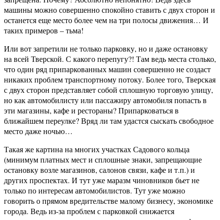
машины можно совершенно спокойно ставить с двух сторон и
останется еще место более чем на три полосы движения… И
таких примеров – тьма!
Или вот запретили не только парковку, но и даже остановку
на всей Тверской. С какого перепугу?! Там ведь места столько,
что один ряд припаркованных машин совершенно не создаст
никаких проблем транспортному потоку. Более того, Тверская
с двух сторон представляет собой сплошную торговую улицу,
но как автомобилисту или пассажиру автомобиля попасть в
эти магазины, кафе и рестораны? Припарковаться в
ближайшем переулке? Вряд ли там удастся сыскать свободное
место даже ночью…
Такая же картина на многих участках Садового кольца
(минимум платных мест и сплошные знаки, запрещающие
остановку возле магазинов, салонов связи, кафе и т.п.) и
других проспектах. И тут уже маразм чиновников бьет не
только по интересам автомобилистов. Тут уже можно
говорить о прямом вредительстве малому бизнесу, экономике
города. Ведь из-за проблем с парковкой снижается