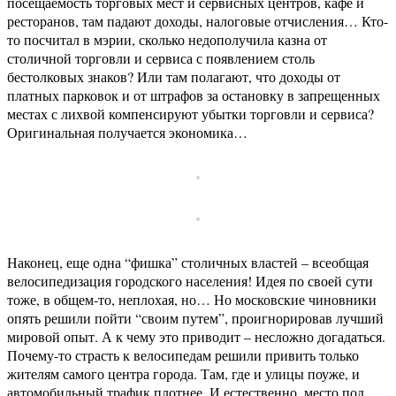
посещаемость торговых мест и сервисных центров, кафе и
ресторанов, там падают доходы, налоговые отчисления… Кто-
то посчитал в мэрии, сколько недополучила казна от
столичной торговли и сервиса с появлением столь
бестолковых знаков? Или там полагают, что доходы от
платных парковок и от штрафов за остановку в запрещенных
местах с лихвой компенсируют убытки торговли и сервиса?
Оригинальная получается экономика…
Наконец, еще одна “фишка” столичных властей – всеобщая
велосипедизация городского населения! Идея по своей сути
тоже, в общем-то, неплохая, но… Но московские чиновники
опять решили пойти “своим путем”, проигнорировав лучший
мировой опыт. А к чему это приводит – несложно догадаться.
Почему-то страсть к велосипедам решили привить только
жителям самого центра города. Там, где и улицы поуже, и
автомобильный трафик плотнее. И естественно, место под