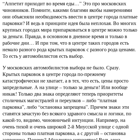
“Аппетит приходит во время еды…” Это про московских
чиновников. Помните, какими благими якобы намерениями
они объясняли необходимость ввести в центре города платные
парковки? И ведь в принципе идея была неплохая. Во многих
крупных городах мира припарковаться в центре можно только
за деньги. Правда, в основном в дневное время и только в
рабочие дни… И при том, что в центре таких городов есть
немало разного рода крытых парковок с разного рода ценами.
То есть у автомобилистов есть выбор.
У московских автомобилистов выбора не было. Сразу.
Крытых парковок в центре города по-прежнему
катастрофически не хватает, а в тех, что есть, цены просто
запредельные. А на улице – только за деньги! Или вообще
никак! Только два знака определяют теперь приоритеты
столичных магистралей и переулков – либо “платная
парковка”, либо “остановка запрещена”. Причем знаки эти
ставятся зачастую без всякого здравого смысла и логики, по
какой-то, видимо, чиновничьей интуиции. Например, на
очень тихой и очень широкой 2-й Миусской улице с одной
стороны только платная парковка, а с другой – остановка
запрещена. Почему? Абсолютно непонятно! Ведь здесь