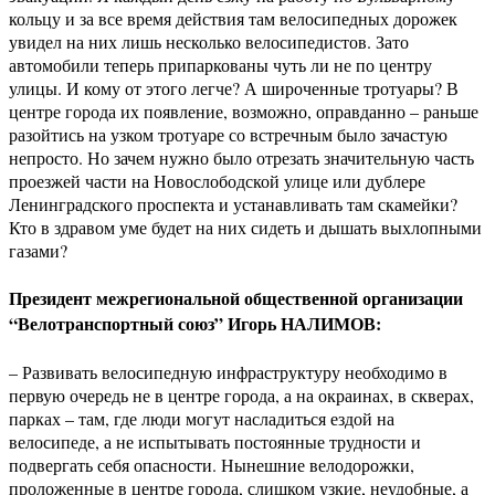
кольцу и за все время действия там велосипедных дорожек
увидел на них лишь несколько велосипедистов. Зато
автомобили теперь припаркованы чуть ли не по центру
улицы. И кому от этого легче? А широченные тротуары? В
центре города их появление, возможно, оправданно – раньше
разойтись на узком тротуаре со встречным было зачастую
непросто. Но зачем нужно было отрезать значительную часть
проезжей части на Новослободской улице или дублере
Ленинградского проспекта и устанавливать там скамейки?
Кто в здравом уме будет на них сидеть и дышать выхлопными
газами?
Президент межрегиональной общественной организации
“Велотранспортный союз” Игорь НАЛИМОВ:
– Развивать велосипедную инфраструктуру необходимо в
первую очередь не в центре города, а на окраинах, в скверах,
парках – там, где люди могут насладиться ездой на
велосипеде, а не испытывать постоянные трудности и
подвергать себя опасности. Нынешние велодорожки,
проложенные в центре города, слишком узкие, неудобные, а