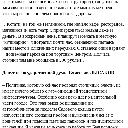
раскатывать на велосипедах по центру города, где уровень
загазованности воздуха превышает все мыслимые пределы,
это, скорее, опасно, чем полезно для здоровья.
…Кстати, на той же Неглинной, где немало кафе, ресторанов,
магазинов (и есть театр!), припарковаться нельзя даже за
деньги. В воскресный день, планируя забежать в местную
“кулинарию”, я потратил почти час, безнадежно пытаясь
найти место в ближайших переулках. Оставался один вариант
– подземная парковка под торговым центром. Полчаса
стоянки там мне обошлись в 200 рублей…
Депутат Государственной думы Вячеслав ЛЫСАКОВ:
– Политика, которую сейчас проводят столичные власти, не
имеет ничего общего с гармонизацией транспортной
инфраструктуры. Особенно если речь идет о центральной
части города. Это планомерное выдавливание
автомобилистов за пределы Садового кольца путем
искусственного создания пробок и выкачивания денег с
водителей при помощи платных парковок и принудительной
эвакуации. Я каждый день езжу на работу по Бульварному