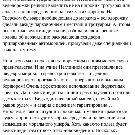
велодорожки решили выделить не на широких тротуарах или
аллеях, а непосредственно на этих узких дорогах. На
Тверском бульваре вообще дошли до маразма – велодорожку
сделали между парковочными местами и тротуаром! А чтобы
несчастные велосипедисты не разбивали свои грешные
головы об неожиданно раскрывающиеся двери
припаркованных автомобилей, придумали даже специальный
знак на эту тему!
Но и этого мало показалось творческим гениям московского
правительства. И на улице Неглинной они превзошли все
шедевры мирового градостроительства – отделили
велодорожку от проезжей части… прерывистым высоким
бордюром! Очень эффективное использование бюджетных
средств! Да и велосипедисты лишний раз подумают: стоит ли
здесь кататься? Ведь один неверный маневр, случайный
рывок рулем – и авария с падением гарантирована…
Впрочем, в такой ситуации любой мало-мальски грамотный
судья запросто отсудит у города средства и на лечение и на
возмещение морального ущерба. Хоть какая-то польза будет
велосипедистам от всех этих нововведений. Поскольку