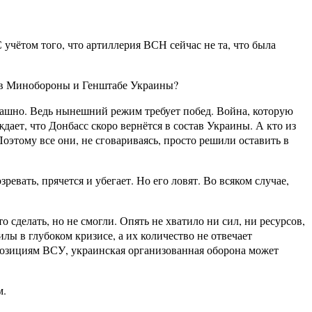
учётом того, что артиллерия ВСН сейчас не та, что была
ли в Минобороны и Генштабе Украины?
трашно. Ведь нынешний режим требует побед. Война, которую
ает, что Донбасс скоро вернётся в состав Украины. А кто из
этому все они, не сговариваясь, просто решили оставить в
евать, прячется и убегает. Но его ловят. Во всяком случае,
 сделать, но не смогли. Опять не хватило ни сил, ни ресурсов,
лы в глубоком кризисе, а их количество не отвечает
озициям ВСУ, украинская организованная оборона может
м.