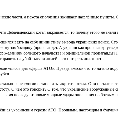
кие части, а пехота ополчения зачищает населённые пункты. С 
, что Дебальцевский котёл закрывается, то почему этого не зна
 решился взять на себя инициативу вывода украинских войск. С
скому зомбоящику (пропаганде). А украинская пропаганда утвержд
ор желаниям большого начальства и официальной пропаганды? По
тправить на убой тысячи людей, чем потерять должность.
овое «мясо» для «фарша АТО». Правда «мясо» что-то начало подозр
рубки.
тальоны не смогли остановить закрытие котла. Они пытались это
тоту. О чём это говорит? О том, что украинские вооружённые си
е время последуют новые мощные удары ополчения по боевым п
щённая украинским героям АТО. Прошлым, настоящим и будущи