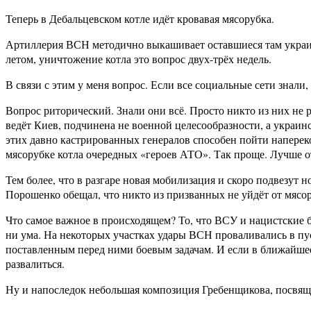
Теперь в Дебальцевском котле идёт кровавая мясорубка.
Артиллерия ВСН методично выкашивает оставшиеся там украинс
летом, уничтожение котла это вопрос двух-трёх недель.
В связи с этим у меня вопрос. Если все социальные сети знали
Вопрос риторический. Знали они всё. Просто никто из них не
ведёт Киев, подчинена не военной целесообразности, а украин
этих давно кастрированных генералов способен пойти наперек
мясорубке котла очередных «героев АТО». Так проще. Лучше о
Тем более, что в разгаре новая мобилизация и скоро подвезут н
Порошенко обещал, что никто из призванных не уйдёт от мясо
Что самое важное в происходящем? То, что ВСУ и нацистские ба
ни ума. На некоторых участках удары ВСН проваливались в пус
поставленным перед ними боевым задачам. И если в ближайше
развалиться.
Ну и напоследок небольшая композиция Гребенщикова, посвя