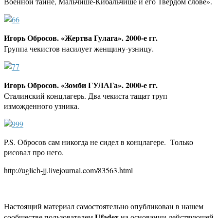
Военной тайне, Мальчише-Кибальчише и его Твердом слове».
Игорь Обросов. «Жертва Гулага». 2000-е гг.
Группа чекистов насилует женщину-узницу.
Игорь Обросов. «Зомби ГУЛАГа». 2000-е гг.
Сталинский концлагерь. Два чекиста тащат труп
изможденного узника.
P.S. Обросов сам никогда не сидел в концлагере. Только
рисовал про него.
http://uglich-jj.livejournal.com/83563.html
Настоящий материал самостоятельно опубликован в нашем
Ufadex
сообществе пользователем
на основании действующей