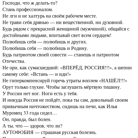
Господи, что ж делать-то?
Стань профессионалом.
Не лги и не халтурь на своём рабочем месте.
Не трави себя дрянью — ни вещественной, ни духовной.
Будь рядом с прекрасной женщиной (мужчиной), общайся с
достойными людьми, впитывай свет всем сердцем!
Полюбишь себя — полюбишь и других.
Полюбишь себя — полюбишь и Родину.
Будь патриотом своей совести — станешь и патриотом
Отечества.
Не ори, как сумасшедший: «ВПЕРЁД, РОССИЯ!!!», а шепни
самому себе: «Встань — и иди!»
Не гиперкомпенсируй горечь утраты воплем «НАШЁЛ!!!»
Орут только глухие. Чтобы заглушить мёртвую тишину.
У России нет ног. Ноги есть у тебя.
И никуда Россия не пойдёт, пока ты сам, довольный своим
привычным ничтожеством, сидишь на печи, как Илья
Муромец 33 года сидел…
Он, правда, был болен.
А ты, что — здоров, что ли?
АУТОФОБИЯ — страшная русская болезнь.