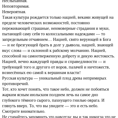
Неслыханная.
Неповторимая.
Невероятная.
Такая культура рождается только нацией, веками живущей на
пределе человеческих возможностей, постоянно
переживающей страшные, неимоверные страдания и муки,
пытающей саму себя то колоссальными надеждами — то
запредельным отчаянием… Нацией, свято верующей в Бога
— и не брезгующей брать в долг у дьявола, нацией, знающей
вкус слова — и склонной к рабскому молчанию. Нацией,
способной на самоотверженную доброту и дикую жестокость.
Нацией, вечно жаждущей правды и справедливости — и
требующей того и другого от воров, палачей и ничтожеств,
вознесённых ею самой к вершинам власти!
Русская культура — уникальный плод древа непримирых
противоречий.
Тот, кто хочет понять, что такое небо, должен не побояться
жарким ясным июльским полднем лечь на самое дно
глубокого тёмного сырого, пахнущего гнилью оврага. И
глянуть вверх. То, что вы увидите — это и есть небо.
Смотрите внимательно.
Не старайтесь запомнить это навсегда: вы и так никогда это не