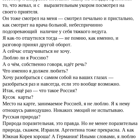
то, что жевал, и с выразительным укором посмотрел на
своего приятеля.
Он тоже смотрел на меня — смотрел печально и пристально,
как смотрит на врача больной, небеспричинно
подозревающий наличие у себя тяжкого недуга.
Я как-то отшутился тогда — не помню, как именно, и
разговор принял другой оборот.
А сейчас отшучиваться не хочу.
Люблю ли я Россию?
А о чём, собственно говоря, идёт речь?
Что именно я должен любить?
Хочу разобраться с самим собой на ваших глазах —
разобраться раз и навсегда, если это вообще возможно.
Итак, ещё раз — что такое Россия?
Кусок карты?
Место на карте, занимаемое Россией, я не люблю. Я к нему
отношусь равнодушно. Никаких эмоций не испытываю.
Русская природа?
Природа поразительная, это правда. Но не менее поразительна
природа, скажем, Израиля. Аргентина тоже прекрасна. А как
Южная Корея хороша! А Германия! Иными словами, я люблю