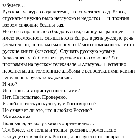
забудете…
Русская культура создана теми, кто спустился в ад (благо,
спускаться нужно было неглубоко и недолго) — и пронзил
взором сияющие бездны рая.
Но вот я спрашиваю себя: допустим, я живу за границей — и
имею возможность слышать хотя бы раз в день русскую речь
(желательно, не только матерную). Имею возможность читать
русские книги (классику). Слушать русскую музыку
(классическую). Смотреть русское кино (хорошее!!!) и
программы на русском телеканале «Культура». Неспешно
перелистывать толстенные альбомы с репродукциями картин
гениальных русских художиков.
И что?
Испытаю ли я приступ ностальгии?
Нет. Не испытаю. Проверено.
Я люблю русскую культуру и боготворю её.
Но означает ли это, что я люблю Россию?
М-м-м-м-м-м….
Воля ваша, не могу сказать определённо…
Тем более, что толпы и толпы россиян, громогласно
клянущихся в любви к России, и по-русски-то говорят и