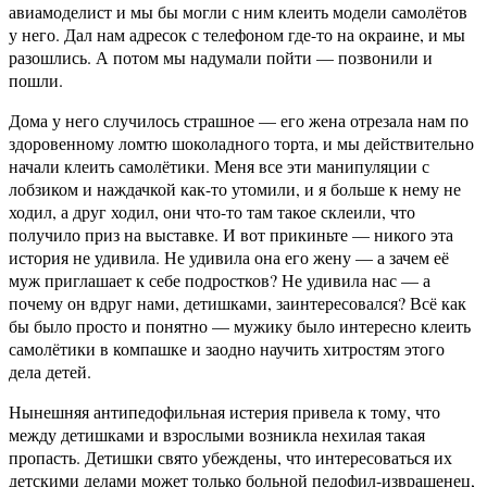
авиамоделист и мы бы могли с ним клеить модели самолётов
у него. Дал нам адресок с телефоном где-то на окраине, и мы
разошлись. А потом мы надумали пойти — позвонили и
пошли.
Дома у него случилось страшное — его жена отрезала нам по
здоровенному ломтю шоколадного торта, и мы действительно
начали клеить самолётики. Меня все эти манипуляции с
лобзиком и наждачкой как-то утомили, и я больше к нему не
ходил, а друг ходил, они что-то там такое склеили, что
получило приз на выставке. И вот прикиньте — никого эта
история не удивила. Не удивила она его жену — а зачем её
муж приглашает к себе подростков? Не удивила нас — а
почему он вдруг нами, детишками, заинтересовался? Всё как
бы было просто и понятно — мужику было интересно клеить
самолётики в компашке и заодно научить хитростям этого
дела детей.
Нынешняя антипедофильная истерия привела к тому, что
между детишками и взрослыми возникла нехилая такая
пропасть. Детишки свято убеждены, что интересоваться их
детскими делами может только больной педофил-извращенец,