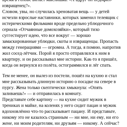
извращенец?».
Словом, увы, но случилась хреноватая вещь — у детей
исчезли взрослые наставники, которых заменил телеящик с
истерическими фильмами вроде предельно ублюдочного
сериала «Отчаянные домохозяйки», который тихо
суггестирует идею, что все вокруг — хорошо
замаскированные ублюдки, скоты и извращенцы. Пропасть
между генерациями — огромна. А тогда, я помню, напротив
жил сосед-лётчик. Порой я просто отправлялся к ним в
квартиру, и он рассказывал мне истории. Как-то я пришёл,
когда он вернулся из полёта, остограммился и лёг спать.
Тем не менее, он вылез из постели, пошёл на кухню и стал
мне рассказывать длинную историю о посадке на севере в
пургу. Жена только скептически хмыкнула: «Опять
заливаешь!» — и отправилась в комнату.
Представьте себе картину — на кухне сидит мужик в
трениках и майке, на коленях у него сидит пацан и мужик
вдохновлённо что-то рассказывает пацану. И представьте,
никому это не казалось странным — ни мне, ни ему, ни его
жене, ни моим родителям, ни друзьям — никому. А сейчас?