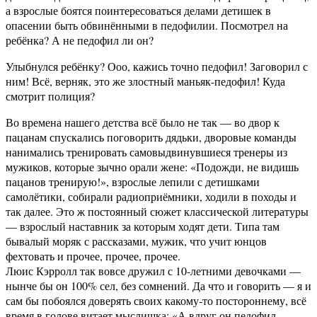
а взрослые боятся поинтересоваться делами детишек в
опасении быть обвинёнными в педофилии. Посмотрел на
ребёнка? А не педофил ли он?
Улыбнулся ребёнку? Ооо, кажись точно педофил! Заговорил с
ним! Всё, верняк, это же злостный маньяк-педофил! Куда
смотрит полиция?
Во времена нашего детства всё было не так — во двор к
пацанам спускались поговорить дядьки, дворовые команды
нанимались тренировать самовыдвинувшиеся тренеры из
мужиков, которые зычно орали жене: «Подожди, не видишь
пацанов тренирую!», взрослые лепили с детишками
самолётики, собирали радиоприёмники, ходили в походы и
так далее. Это ж постоянный сюжет классической литературы
— взрослый наставник за которым ходят дети. Типа там
бывалый моряк с рассказами, мужик, что учит юнцов
фехтовать и прочее, прочее, прочее.
Люис Кэрролл так вовсе дружил с 10-летними девочками —
нынче бы он 100% сел, без сомнений. Да что и говорить — я и
сам бы побоялся доверять своих какому-то постороннему, всё
время в голове витает мыслишка: «А вдруг он педофил-