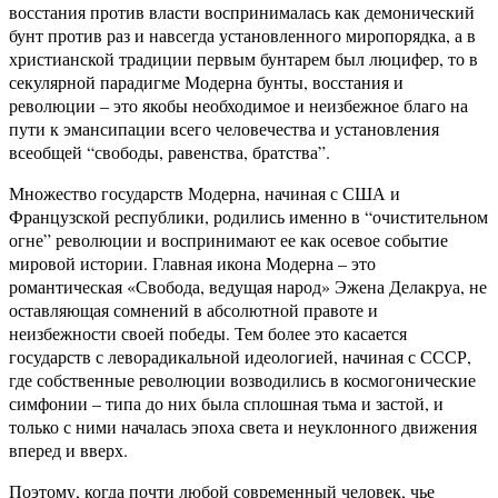
восстания против власти воспринималась как демонический
бунт против раз и навсегда установленного миропорядка, а в
христианской традиции первым бунтарем был люцифер, то в
секулярной парадигме Модерна бунты, восстания и
революции – это якобы необходимое и неизбежное благо на
пути к эмансипации всего человечества и установления
всеобщей “свободы, равенства, братства”.
Множество государств Модерна, начиная с США и
Французской республики, родились именно в “очистительном
огне” революции и воспринимают ее как осевое событие
мировой истории. Главная икона Модерна – это
романтическая «Свобода, ведущая народ» Эжена Делакруа, не
оставляющая сомнений в абсолютной правоте и
неизбежности своей победы. Тем более это касается
государств с леворадикальной идеологией, начиная с СССР,
где собственные революции возводились в космогонические
симфонии – типа до них была сплошная тьма и застой, и
только с ними началась эпоха света и неуклонного движения
вперед и вверх.
Поэтому, когда почти любой современный человек, чье