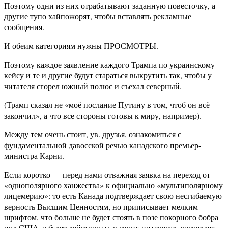
Поэтому одни из них отрабатывают заданную повесточку, а
другие тупо хайпожорят, чтобы вставлять рекламные
сообщения.
И обеим категориям нужны ПРОСМОТРЫ.
Поэтому каждое заявление каждого Трампа по украинскому
кейсу и те и другие будут стараться выкрутить так, чтобы у
читателя сгорел южный полюс и съехал северный.
(Трамп сказал не «моё послание Путину в том, чтоб он всё
закончил», а что все стороны готовы к миру, например).
Между тем очень стоит, ув. друзья, ознакомиться с
фундаментальной давосской речью канадского премьер-
министра Карни.
Если коротко — перед нами отважная заявка на переход от
«однополярного ханжества» к официально «мультиполярному
лицемерию»: то есть Канада подтверждает свою несгибаемую
верность Высшим Ценностям, но приписывает мелким
шрифтом, что больше не будет стоять в позе покорного бобра
под США, а будет действовать в своих интересах, расчехляя