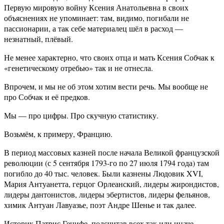
Первую мировую войну Ксения Анатольевна в своих
объяснениях не упоминает: там, видимо, погибали не
пассионарии, а так себе материалец шёл в расход —
незнатный, плёвый.
Не менее характерно, что своих отца и мать Ксения Собчак к
«генетическому отребью» так и не отнесла.
Впрочем, и мы не об этом хотим вести речь. Мы вообще не
про Собчак и её предков.
Мы — про цифры. Про скучную статистику.
Возьмём, к примеру, Францию.
В период массовых казней после начала Великой французской
революции (с 5 сентября 1793-го по 27 июля 1794 года) там
погибло до 40 тыс. человек. Были казнены Людовик XVI,
Мария Антуанетта, герцог Орлеанский, лидеры жирондистов,
лидеры дантонистов, лидеры эбертистов, лидеры фельянов,
химик Антуан Лавуазье, поэт Андре Шенье и так далее.
Историк Патрис Генифе, подсчитав всех так или иначе