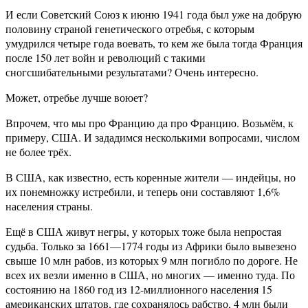
И если Советский Союз к июню 1941 года был уже на добрую
половину страной генетического отребья, с которым
умудрился четыре года воевать, то кем же была тогда Франция
после 150 лет войн и революций с такими
сногсшибательными результатами? Очень интересно.
Может, отребье лучше воюет?
Впрочем, что мы про Францию да про Францию. Возьмём, к
примеру, США. И зададимся несколькими вопросами, числом
не более трёх.
В США, как известно, есть коренные жители — индейцы, но
их понемножку истребили, и теперь они составляют 1,6%
населения страны.
Ещё в США живут негры, у которых тоже была непростая
судьба. Только за 1661—1774 годы из Африки было вывезено
свыше 10 млн рабов, из которых 9 млн погибло по дороге. Не
всех их везли именно в США, но многих — именно туда. По
состоянию на 1860 год из 12-миллионного населения 15
американских штатов, где сохранялось рабство, 4 млн были