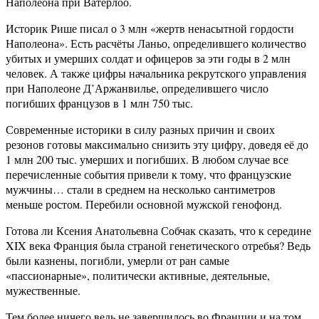
Наполеона при Ватерлоо.
Историк Рише писал о 3 млн «жертв ненасытной гордости
Наполеона». Есть расчёты Ланьо, определившего количество
убитых и умерших солдат и офицеров за эти годы в 2 млн
человек. А также цифры начальника рекрутского управления
при Наполеоне Д’Аржанвилье, определившего число
погибших французов в 1 млн 750 тыс.
Современные историки в силу разных причин и своих
резонов готовы максимально снизить эту цифру, доведя её до
1 млн 200 тыс. умерших и погибших. В любом случае все
перечисленные события привели к тому, что французские
мужчины… стали в среднем на несколько сантиметров
меньше ростом. Перебили основной мужской генофонд.
Готова ли Ксения Анатольевна Собчак сказать, что к середине
XIX века Франция была страной генетического отребья? Ведь
были казнены, погибли, умерли от ран самые
«пассионарные», политически активные, деятельные,
мужественные.
Тем более ничего ведь не завершилось во Франции и на том.