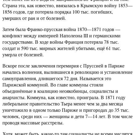
Страна эта, как известно, ввязалась в Крымскую войну 1853—
1856 годов, где потеряла порядка 100 тыс. погибших,
умерших от ран и от болезней.
Затем была Франко-прусская война 1870—1871 годов —
конфликт между империей Наполеона III и германскими
государствами. В ходе войны Франция потеряла 78 тыс.
солдат и 590 тыс. мирных жителей убитыми, ещё 61 тыс.
умерла от болезней.
Вскоре после заключения перемирия с Пруссией в Париже
начались волнения, вылившиеся в революцию и установление
самоуправления, длившегося 72 дня. Называется это
Парижской коммуной. Во главе коммуны стояли
объединённые в коалицию неоякобинцы, социалисты и
анархисты. Коммуна, как известно, проиграла. В 1871 году
либеральное правительство Тьера менее чем за два месяца
уничтожило в одном только Париже и пригородах до 35 тыс.
человек, среди них — женщины и дети 7—14 лет. В том числе
проводя массовые расстрелы.
Хотя, может быть, какие-то там социалисты не всеми числятся