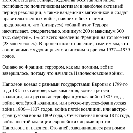
погибших по политическим мотивам в наиболее активный
период революции, а также вандейских мятежников и солдат
правительственных войск, павших в боях с ними,
предположил, что (цитируем) «общий итог Террора
насчитывает, следовательно, минимум 200 и максимум 300
тыс. смертей». 1% от всего населения Франции на тот момент
(28 млн человек). В процентном отношении, заметим мы, это
сопоставимо с чудовищным сталинским террором 1937—1939
годов.
Однако во Франции террором, как мы помним, всё не
завершилось, потому что начались Наполеоновские войны.
Наполеон воевал с разными государствами Европы с 1799-го
и до 1815-го: ганноверская кампания, война третьей
коалиции, или русско-австро-французская война 1805 года,
война четвёртой коалиции, или русско-прусско-французская
война 1806—1807 годов, война пятой коалиции, или австро-
французская война 1809 года, Отечественная война 1812 года,
война шестой коалиции европейских держав против
Наполеона и, наконец, Сто дней, завершившиеся разгромом