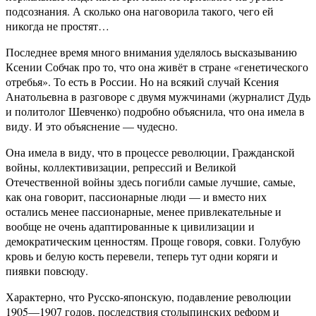
подсознания. А сколько она наговорила такого, чего ей
никогда не простят…
Последнее время много внимания уделялось высказыванию
Ксении Собчак про то, что она живёт в стране «генетического
отребья». То есть в России. Но на всякий случай Ксения
Анатольевна в разговоре с двумя мужчинами (журналист Дудь
и политолог Шевченко) подробно объяснила, что она имела в
виду. И это объяснение — чудесно.
Она имела в виду, что в процессе революции, Гражданской
войны, коллективизации, репрессий и Великой
Отечественной войны здесь погибли самые лучшие, самые,
как она говорит, пассионарные люди — и вместо них
остались менее пассионарные, менее привлекательные и
вообще не очень адаптированные к цивилизации и
демократическим ценностям. Проще говоря, совки. Голубую
кровь и белую кость перевели, теперь тут одни коряги и
пиявки повсюду.
Характерно, что Русско-японскую, подавление революции
1905—1907 годов, последствия столыпинских реформ и