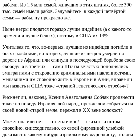
рабами. Из 1,5 млн семей, живущих в этих штатах, более 390
тыс. семей имели рабов. Задумайтесь: в каждой четвёртой
семье — рабы, ну прекрасно же.
Ныне негры плодятся гораздо лучше индейцев (а с какого-то
времени и лучше белых), поэтому в США их 13%.
Учитывая то, что, во-первых, лучшие из индейцев погибли в
боях с ковбоями, во-вторых, лучшие из негров умерли по
дороге из Африки или сгинули в последующей борьбе за свою
свободу, а в-третьих — сами Штаты зачастую пополнялись
эмигрантами с откровенно криминальными наклонностями,
мешавшими им спокойно жить в Европе и в Азии, вправе ли
мы назвать и США тоже «страной генетического отребья»?
Рискнёт ли, наконец, Ксения Анатольевна Собчак произнести
такое по поводу Израиля, чей народ, прежде чем собраться на
своей новой-старой земле, пережил в XХ веке холокост?
Может она или нет — ответьте мне! — сказать, а потом
спокойно, снисходительно, со своей фирменной улыбкой
доказывать какому-нибудь израильскому журналисту, что она