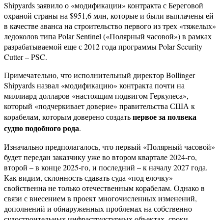
Shipyards заявило о «модификации» контракта с Береговой
охраной страны на $951,6 млн, которые и были выплачены ей
в качестве аванса на строительство первого из трех «тяжелых»
ледоколов типа Polar Sentinel («Полярный часовой») в рамках
разрабатываемой еще с 2012 года программы Polar Security
Cutter – PSC.
Примечательно, что исполнительный директор Bollinger
Shipyards назвал «модификацию» контракта почти на
миллиард долларов «настоящим подвигом Геркулеса»,
который «подчеркивает доверие» правительства США к
первое за полвека
корабелам, которым доверено создать
судно подобного рода
.
Изначально предполагалось, что первый «Полярный часовой»
будет передан заказчику уже во втором квартале 2024-го,
второй – в конце 2025-го, и последний – к началу 2027 года.
Как видим, склонность сдавать суда «под елочку»
свойственна не только отечественным корабелам. Однако в
связи с внесением в проект многочисленных изменений,
дополнений и обнаруженных проблемах на собственно
судостроительных инфраструктурных объектах, сроки