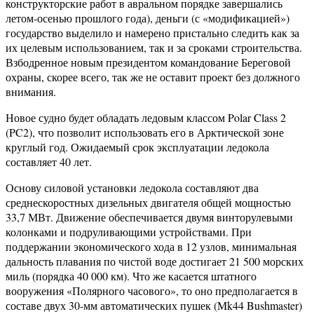
конструкторские работ в авральном порядке завершались
летом-осенью прошлого года), деньги (с «модификацией»)
государство выделило и намерено пристально следить как за
их целевым использованием, так и за сроками строительства.
Взбодренное новым президентом командование Береговой
охраны, скорее всего, так же не оставит проект без должного
внимания.
Новое судно будет обладать ледовым классом Polar Class 2
(PC2), что позволит использовать его в Арктической зоне
круглый год. Ожидаемый срок эксплуатации ледокола
составляет 40 лет.
Основу силовой установки ледокола составляют два
среднескоростных дизельных двигателя общей мощностью
33,7 МВт. Движение обеспечивается двумя винторулевыми
колонками и подруливающими устройствами. При
поддержании экономического хода в 12 узлов, минимальная
дальность плавания по чистой воде достигает 21 500 морских
миль (порядка 40 000 км). Что же касается штатного
вооружения «Полярного часового», то оно предполагается в
составе двух 30-мм автоматических пушек (Mk44 Bushmaster)