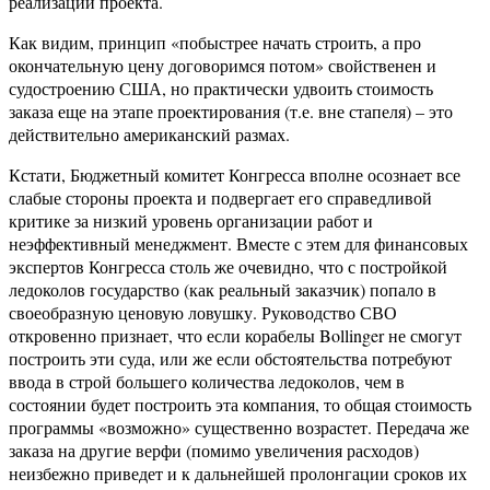
реализации проекта.
Как видим, принцип «побыстрее начать строить, а про
окончательную цену договоримся потом» свойственен и
судостроению США, но практически удвоить стоимость
заказа еще на этапе проектирования (т.е. вне стапеля) – это
действительно американский размах.
Кстати, Бюджетный комитет Конгресса вполне осознает все
слабые стороны проекта и подвергает его справедливой
критике за низкий уровень организации работ и
неэффективный менеджмент. Вместе с этем для финансовых
экспертов Конгресса столь же очевидно, что с постройкой
ледоколов государство (как реальный заказчик) попало в
своеобразную ценовую ловушку. Руководство СВО
откровенно признает, что если корабелы Bollinger не смогут
построить эти суда, или же если обстоятельства потребуют
ввода в строй большего количества ледоколов, чем в
состоянии будет построить эта компания, то общая стоимость
программы «возможно» существенно возрастет. Передача же
заказа на другие верфи (помимо увеличения расходов)
неизбежно приведет и к дальнейшей пролонгации сроков их