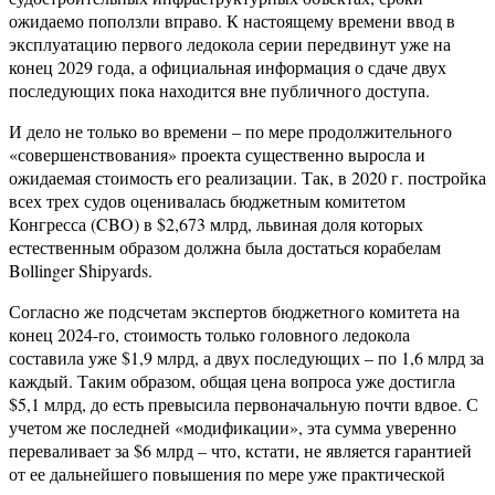
ожидаемо поползли вправо. К настоящему времени ввод в
эксплуатацию первого ледокола серии передвинут уже на
конец 2029 года, а официальная информация о сдаче двух
последующих пока находится вне публичного доступа.
И дело не только во времени – по мере продолжительного
«совершенствования» проекта существенно выросла и
ожидаемая стоимость его реализации. Так, в 2020 г. постройка
всех трех судов оценивалась бюджетным комитетом
Конгресса (CBO) в $2,673 млрд, львиная доля которых
естественным образом должна была достаться корабелам
Bollinger Shipyards.
Согласно же подсчетам экспертов бюджетного комитета на
конец 2024-го, стоимость только головного ледокола
составила уже $1,9 млрд, а двух последующих – по 1,6 млрд за
каждый. Таким образом, общая цена вопроса уже достигла
$5,1 млрд, до есть превысила первоначальную почти вдвое. С
учетом же последней «модификации», эта сумма уверенно
переваливает за $6 млрд – что, кстати, не является гарантией
от ее дальнейшего повышения по мере уже практической