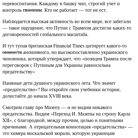
перевоспитания. Каждому в башку чип, строгий учет и
контроль
свинины
. Кто не работает — тот не ест.
Наблюдается высокая активность во всем мире, все забегали
— такое ощущение, что Путин с Трампом достигли каких-то
договоренностей глобального масштаба.
И тут тупая британская Financial Times цитирует какого-то
онаниста
анонимного, но высокопоставленно украинского
чиновника, который утверждает, что «позиция Трампа после
переговоров с Путиным для Украины равносильна
предательству»
Наивные дети душного украинского лета. Что значит
«предательство»? Вы откройте свои учебники истории,
долистайте до начала XVIII века.
Смотрим главу про Мазепу — и не видим никакого
предательства. Видим «Переход И. Мазепы на строну Карла
XII», с благородной, между прочим, целью и понятными
причинами. А отрицательная коннотация «предательства» —
это химера москальской морали, которую украинцам