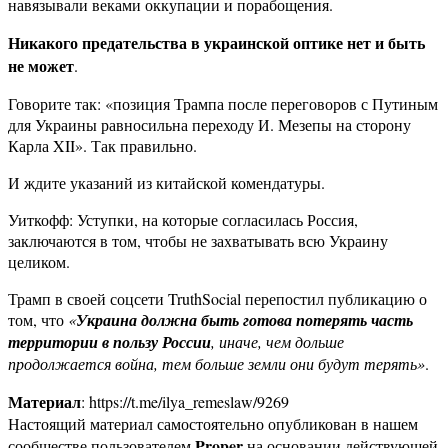
навязывали веками оккупации и порабощения.
Никакого предательства в украинской оптике нет и быть
не может
.
Говорите так: «позиция Трампа после переговоров с Путиным
для Украины равносильна переходу И. Мезепы на сторону
Карла XII». Так правильно.
И ждите указаний из китайской комендатуры.
Уиткофф: Уступки, на которые согласилась Россия,
заключаются в том, чтобы не захватывать всю Украину
целиком.
Трамп в своей соцсети TruthSocial перепостил публикацию о
том, что
«
Украина должна быть готова потерять часть
территории в пользу России
, иначе, чем дольше
продолжается война, тем больше земли они будут терять»
.
Материал
: https://t.me/ilya_remeslaw/9269
Настоящий материал самостоятельно опубликован в нашем
Proper
сообществе пользователем
на основании действующей