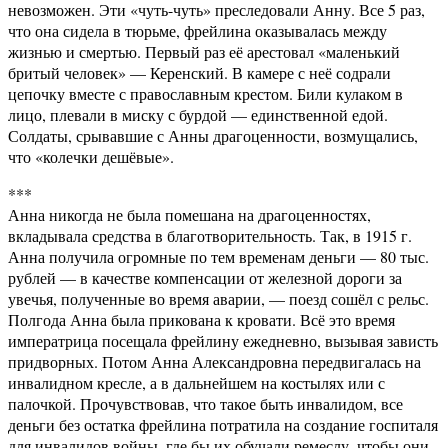
невозможен. Эти «чуть-чуть» преследовали Анну. Все 5 раз,
что она сидела в тюрьме, фрейлина оказывалась между
жизнью и смертью. Первый раз её арестовал «маленький
бритый человек» — Керенский. В камере с неё содрали
цепочку вместе с православным крестом. Били кулаком в
лицо, плевали в миску с бурдой — единственной едой.
Солдаты, срывавшие с Анны драгоценности, возмущались,
что «колечки дешёвые».
***
Анна никогда не была помешана на драгоценностях,
вкладывала средства в благотворительность. Так, в 1915 г.
Анна получила огромные по тем временам деньги — 80 тыс.
рублей — в качестве компенсации от железной дороги за
увечья, полученные во время аварии, — поезд сошёл с рельс.
Полгода Анна была прикована к кровати. Всё это время
императрица посещала фрейлину ежедневно, вызывая зависть
придворных. Потом Анна Александровна передвигалась на
инвалидном кресле, а в дальнейшем на костылях или с
палочкой. Прочувствовав, что такое быть инвалидом, все
деньги без остатка фрейлина потратила на создание госпиталя
для инвалидов войны, где бы их обучали ремеслу, чтобы они