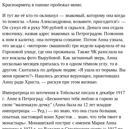
Красноармеец в панике пробежал мимо.
И тут же её кто-то окликнул — знакомый, которому она когда-
то помогла. «Анна Александровна, возьмите, пригодится!» —
Он сунул ей в руку 500 рублей и скрылся. Деньги она отдала
извозчику, назвав адрес знакомых за Петроградом. Позвонив
к ним в калитку, она потеряла сознание. Потом Анна узнала,
что засада с «мотором» (машиной) три недели караулила её на
Гороховой улице, где она проживала. Также ЧК разослала на
все вокзалы фото Вырубовой. Как загнанный зверь, Анна
несколько месяцев пряталась то в одном тёмном углу, то в
другом. Скиталась по добрым людям: «Я ушла из тюрьмы. Вы
меня примете?» Нашлись десятки верующих, приютивших
Анну ради Христа, — рискуя при этом жизнью.
Императрица из заточения в Тобольске писала в декабре 1917
г. Анне в Петроград: «Бесконечно тебя люблю и горюю за
свою “маленькую дочку” (Анна была на 12 лет младше
императрицы. — Ред.) — но знаю, что она стала большая,
опытная, настоящий воин Христов… знаю, что тебя тянет в
монастырь». Монашеский постриг с именем Мария Анна
приняла в 1923 г. на Валааме в Смоленском скиту (с 1917 по