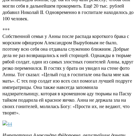
могли себя в дальнейшем прокормить. Ещё 20 тыс. рублей
добавил Николай II. Одновременно в госпитале находилось до
100 человек.
***
Собственной семьи у Анны после распада короткого брака с
морским офицером Александром Вырубовым не было,
поэтому всю себя она отдавала служению ближним. Добрые
дела не раз возвращались к ней сторицей. Однажды в тюрьме
рябой солдат, один из самых злостных гонителей Анны, вдруг
резко переменился. В гостях у брата он увидел на стене фото
Анны. Тот сказал: «Целый год в госпитале она была мне как
мать». С тех пор солдат изо всех сил помогал лучшей подруге
императрицы. Она также навсегда запомнила
надзирательницу, которая в кромешном аду тюрьмы на Пасху
тайком подарила ей красное яичко. Анна не держала зла на
своих гонителей, молилась Богу: «Прости их, не ведают, что
творят».
Императрица Александра Фёдоровна, августейшие дочери