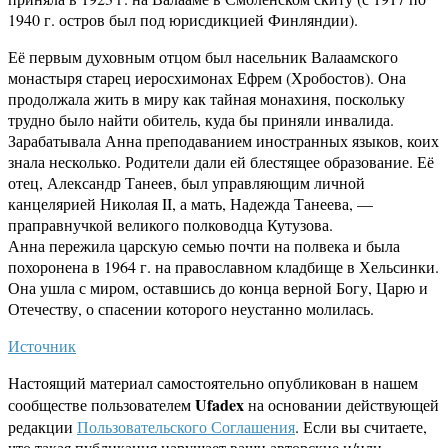
1940 г. остров был под юрисдикцией Финляндии).
Её первым духовным отцом был насельник Валаамского
монастыря старец иеросхимонах Ефрем (Хробостов). Она
продолжала жить в миру как тайная монахиня, поскольку
трудно было найти обитель, куда бы приняли инвалида.
Зарабатывала Анна преподаванием иностранных языков, коих
знала несколько. Родители дали ей блестящее образование. Её
отец, Александр Танеев, был управляющим личной
канцелярией Николая II, а мать, Надежда Танеева, —
праправнучкой великого полководца Кутузова.
Анна пережила царскую семью почти на полвека и была
похоронена в 1964 г. на православном кладбище в Хельсинки.
Она ушла с миром, оставшись до конца верной Богу, Царю и
Отечеству, о спасении которого неустанно молилась.
Источник
Настоящий материал самостоятельно опубликован в нашем
Ufadex
сообществе пользователем
на основании действующей
редакции
Пользовательского Соглашения
. Если вы считаете,
что такая публикация нарушает ваши авторские и/или