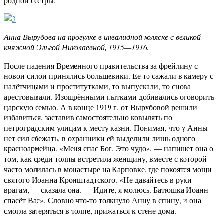
родной сестры.
Анна Вырубова на прогулке в инвалидной коляске с великой
княжной Ольгой Николаевной, 1915—1916.
После падения Временного правительства за фрейлину с
новой силой принялись большевики. Её то сажали в камеру с
налётчицами и проститутками, то выпускали, то снова
арестовывали. Изощрёнными пытками добивались оговорить
царскую семью. А в конце 1919 г. от Вырубовой решили
избавиться, заставив самостоятельно ковылять по
петроградским улицам к месту казни. Понимая, что у Анны
нет сил сбежать, в охранники ей выделили лишь одного
красноармейца. «Меня спас Бог. Это чудо», — напишет она о
том, как среди толпы встретила женщину, вместе с которой
часто молилась в монастыре на Карповке, где покоятся мощи
святого Иоанна Кронштадтского. «Не давайтесь в руки
врагам, — сказала она. — Идите, я молюсь. Батюшка Иоанн
спасёт Вас». Словно что-то толкнуло Анну в спину, и она
смогла затеряться в толпе, прижаться к стене дома.