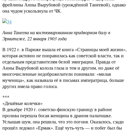
фрейлины Анны Вырубовой (урождённой Танеевой), однако
она чудом ускользнула от ЧК.
Анна Танеева на костюмированном придворном балу в
Эрмитаже, 22 января 1903 года
В 1922 г. в Париже вышла её книга «Страницы моей жизни»,
которая активно не понравилась как советской власти, так и
отдельным представителям белой эмиграции. Правда от
Анны Вырубовой колола глаза и тем и другим, но даже её
многочисленные недоброжелатели понимали: «милая
мученица», как называла её в письмах императрица, больше
других имела право голоса.
***
«Дешёвые колечки»
В декабре 1920 г. советско-финскую границу в районе
пролива перешла босая женщина в драном пальтишке.
Услышав шум, она решила, что это погоня. Оказалось, сзади
прошёл ледокол «Ермак». Ещё чуть-чуть — и побег был бы