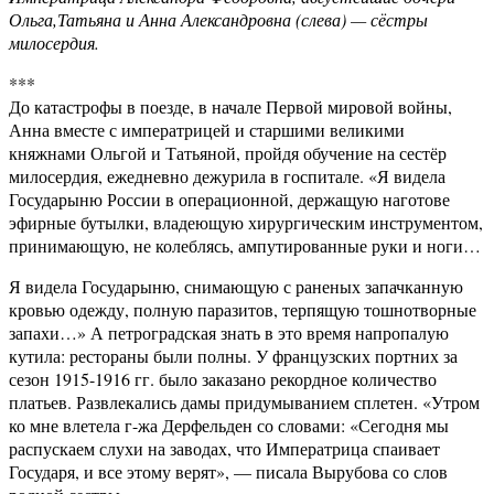
Ольга,Татьяна и Анна Александровна (слева) — сёстры
милосердия.
***
До катастрофы в поезде, в начале Первой мировой войны,
Анна вместе с императрицей и старшими великими
княжнами Ольгой и Татьяной, пройдя обучение на сестёр
милосердия, ежедневно дежурила в госпитале. «Я видела
Государыню России в операционной, держащую наготове
эфирные бутылки, владеющую хирургическим инструментом,
принимающую, не колеблясь, ампутированные руки и ноги…
Я видела Государыню, снимающую с раненых запачканную
кровью одежду, полную паразитов, терпящую тошнотворные
запахи…» А петроградская знать в это время напропалую
кутила: рестораны были полны. У французских портних за
сезон 1915-1916 гг. было заказано рекордное количество
платьев. Развлекались дамы придумыванием сплетен. «Утром
ко мне влетела г-жа Дерфельден со словами: «Сегодня мы
распускаем слухи на заводах, что Императрица спаивает
Государя, и все этому верят», — писала Вырубова со слов