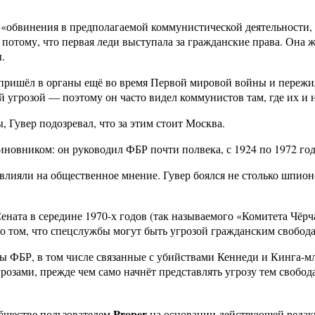
«обвинения в предполагаемой коммунистической деятельности, 
 потому, что первая леди выступала за гражданские права. Она 
.
 пришёл в органы ещё во время Первой мировой войны и пережи
 угрозой — поэтому он часто видел коммунистов там, где их и 
 Гувер подозревал, что за этим стоит Москва.
иновником: он руководил ФБР почти полвека, с 1924 по 1972 год
лияли на общественное мнение. Гувер боялся не столько шпионо
Сената в середине 1970-х годов (так называемого «Комитета Чё
о том, что спецслужбы могут быть угрозой гражданским свобода
вы ФБР, в том числе связанные с убийствами Кеннеди и Кинга-мл
розами, прежде чем само начнёт представлять угрозу тем свобод
Proper
бществе пользователем
на основании действующей реда