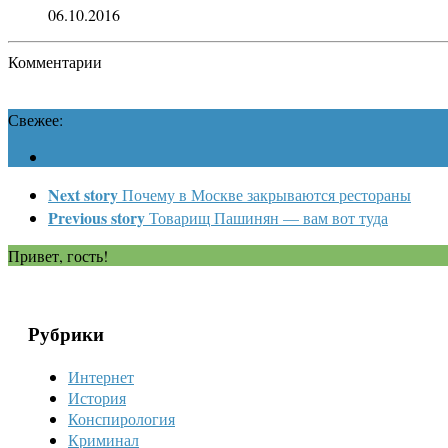
06.10.2016
Комментарии
Свежее:
Next story
Почему в Москве закрываются рестораны
Previous story
Товарищ Пашинян — вам вот туда
Привет, гость!
Рубрики
Интернет
История
Конспирология
Криминал