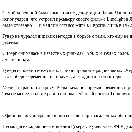
Самой успешной была кампания по депортации Чарли Чаплина. 
непопулярен, что устроил премьеру своего фильма Limelight в
было отозвано — и Чаплин остался жить в Европе, лишь в 1972
Гувер не чурался никаких методов в борьбе с теми, кто ему 
ребёнка.
Сиберг снималась в известных фильмах 1950-х и 1960-х годов 
американцам.
Гувера особенно возмущало финансирование радикальных «Чёр
что Сиберг беременна не от мужа, а от одного из «пантер».
Медиа затравили актрису. Роды начались преждевременно, и ре
Тем не менее, она все равно попала в чёрный список Голливуда
Официально Сиберг покончила с собой при загадочных обстояте
Несмотря на хорошие отношения Гувера с Рузвельтом, ФБР даже