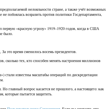
предполагаемой нелояльности стране, а также учёт возможных
же не побоялась возразить против политики Госдепартамента,
л первую «красную угрозу» 1919–1920 годов, когда в США
не было.
. За это время сменилось восемь президентов.
в, сколько тех, кто способен менять настроения миллионов
рча») стали известны масштабы операций по дискредитации
м.
. Но главный вопрос касается не прошлого, а настоящего: как
ам, которые пытается защитить.
кции
Пользовательского Соглашения
. Если вы считаете, что