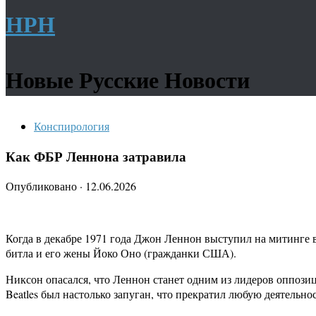
НРН
Новые Русские Новости
Конспирология
Как ФБР Леннона затравила
Опубликовано
·
12.06.2026
Когда в декабре 1971 года Джон Леннон выступил на митинге
битла и его жены Йоко Оно (гражданки США).
Никсон опасался, что Леннон станет одним из лидеров оппози
Beatles был настолько запуган, что прекратил любую деятельн