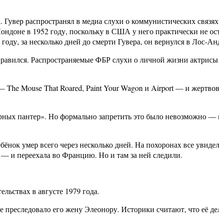
Гувер распространял в медиа слухи о коммунистических связях
 Лондоне в 1952 году, поскольку в США у него практически не 
 году, за несколько дней до смерти Гувера, он вернулся в Лос-
не нравился. Распространяемые ФБР слухи о личной жизни актри
— The Mouse That Roared, Paint Your Wagon и Airport — и жерт
ных пантер». Но формально запретить это было невозможно — и 
бёнок умер всего через несколько дней. На похоронах все увиде
 — и переехала во Францию. Но и там за ней следили.
льствах в августе 1979 года.
 преследовало его жену Элеонору. Историки считают, что её де