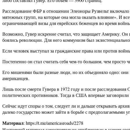
либо составлял Гувер. Его объём — 3900 страниц.
Расследование ФБР в отношении Элеоноры Рузвельт включало 
мятежных групп, на которые она могла оказать влияние». И все
ограничивающей визы для еврейских беженцев во время войны
Возможно, Гувер искренне считал, что защищает Америку. Он
боялись революции. Для него коммунизм был экзистенциальной
Если человек выступал за гражданские права или против войны,
Постепенно он стал считать себя чем-то большим, чем просто ч
Его мишенями были разные люди, но их объединяло одно: они в
американцев.
Лишь после смерти Гувера в 1972 году и после расследования 
политических противников. Тогда в США впервые заговорили 
Сейчас идут споры о том, следует ли и дальше открывать архи
далеко государство может зайти в борьбе с предполагаемыми уг
Материал
: https://t.me/americasroads/2278
Настоящий материал самостоятельно опубликован в нашем соо