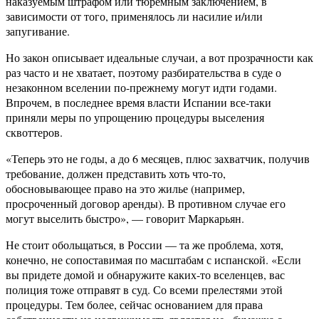
наказуемым штрафом или тюремным заключением, в
зависимости от того, применялось ли насилие и/или
запугивание.
Но закон описывает идеальные случаи, а вот прозрачности как
раз часто и не хватает, поэтому разбирательства в суде о
незаконном вселении по-прежнему могут идти годами.
Впрочем, в последнее время власти Испании все-таки
приняли меры по упрощению процедуры выселения
сквоттеров.
«Теперь это не годы, а до 6 месяцев, плюс захватчик, получив
требование, должен представить хоть что-то,
обосновывающее право на это жилье (например,
просроченный договор аренды). В противном случае его
могут выселить быстро», — говорит Маркарьян.
Не стоит обольщаться, в России — та же проблема, хотя,
конечно, не сопоставимая по масштабам с испанской. «Если
вы придете домой и обнаружите каких-то вселенцев, вас
полиция тоже отправят в суд. Со всеми прелестями этой
процедуры. Тем более, сейчас основанием для права