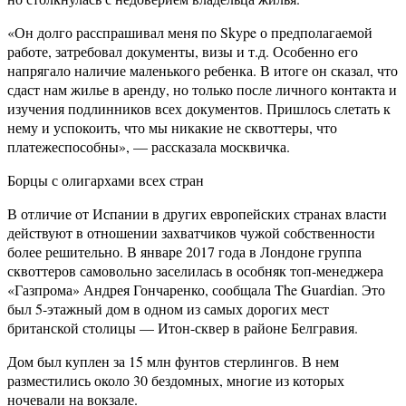
«Он долго расспрашивал меня по Skype о предполагаемой
работе, затребовал документы, визы и т.д. Особенно его
напрягало наличие маленького ребенка. В итоге он сказал, что
сдаст нам жилье в аренду, но только после личного контакта и
изучения подлинников всех документов. Пришлось слетать к
нему и успокоить, что мы никакие не сквоттеры, что
платежеспособны», — рассказала москвичка.
Борцы с олигархами всех стран
В отличие от Испании в других европейских странах власти
действуют в отношении захватчиков чужой собственности
более решительно. В январе 2017 года в Лондоне группа
сквоттеров самовольно заселилась в особняк топ-менеджера
«Газпрома» Андрея Гончаренко, сообщала The Guardian. Это
был 5-этажный дом в одном из самых дорогих мест
британской столицы — Итон-сквер в районе Белгравия.
Дом был куплен за 15 млн фунтов стерлингов. В нем
разместились около 30 бездомных, многие из которых
ночевали на вокзале.