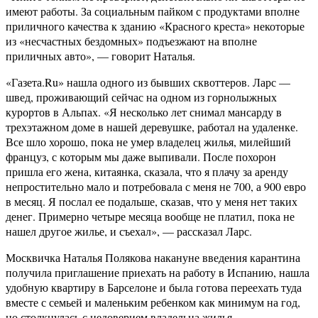
имеют работы. За социальным пайком с продуктами вполне
приличного качества к зданию «Красного креста» некоторые
из «несчастных бездомных» подъезжают на вполне
приличных авто», — говорит Наталья.
«Газета.Ru» нашла одного из бывших сквоттеров. Ларс —
швед, проживающий сейчас на одном из горнолыжных
курортов в Альпах. «Я несколько лет снимал мансарду в
трехэтажном доме в нашей деревушке, работал на удаленке.
Все шло хорошо, пока не умер владелец жилья, милейший
француз, с которым мы даже выпивали. После похорон
пришла его жена, китаянка, сказала, что я плачу за аренду
непростительно мало и потребовала с меня не 700, а 900 евро
в месяц. Я послал ее подальше, сказав, что у меня нет таких
денег. Примерно четыре месяца вообще не платил, пока не
нашел другое жилье, и съехал», — рассказал Ларс.
Москвичка Наталья Полякова накануне введения карантина
получила приглашение приехать на работу в Испанию, нашла
удобную квартиру в Барселоне и была готова переехать туда
вместе с семьей и маленьким ребенком как минимум на год,
но столкнулась с недоверием владельца жилья.