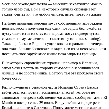
местного законодательства — выселить захватчиков можно
только через суд, а он в некоторых случаях оправдывает
захват: считается, что любой человек имеет право на жилье.
На фоне пандемии коронавируса собственники зарубежной
недвижимости получили еще один повод для беспокойства:
пустующие из-за их отсутствия дома могут подвергнуться
самовольному заселению — сквоттингу (от англ. squatting).
Такая проблема в Европе существовала и раньше, но теперь
она стала больше беспокоить владельцев из-за невозможности
посещать свое зарубежное жилье пока закрыты границы.
В некоторых европейских странах, например в Испании,
закон может встать на сторону самовольно заселившегося
жильца, а не собственника. Поэтому там эта проблема стоит
более остро.
Расположенная в северной части Испании Страна Басков
взбунтовалась против пассивности властей, которые не
защищают интересы собственников жилья, сообщила газета El
Mundo в воскресенье, 29 июня. В крупнейшем городе региона
Бильбао, а также в Сантурасе, Португалете местные жители