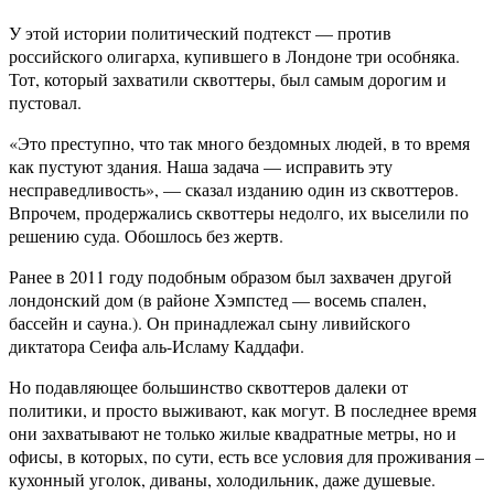
У этой истории политический подтекст — против
российского олигарха, купившего в Лондоне три особняка.
Тот, который захватили сквоттеры, был самым дорогим и
пустовал.
«Это преступно, что так много бездомных людей, в то время
как пустуют здания. Наша задача — исправить эту
несправедливость», — сказал изданию один из сквоттеров.
Впрочем, продержались сквоттеры недолго, их выселили по
решению суда. Обошлось без жертв.
Ранее в 2011 году подобным образом был захвачен другой
лондонский дом (в районе Хэмпстед — восемь спален,
бассейн и сауна.). Он принадлежал сыну ливийского
диктатора Сеифа аль-Исламу Каддафи.
Но подавляющее большинство сквоттеров далеки от
политики, и просто выживают, как могут. В последнее время
они захватывают не только жилые квадратные метры, но и
офисы, в которых, по сути, есть все условия для проживания –
кухонный уголок, диваны, холодильник, даже душевые.