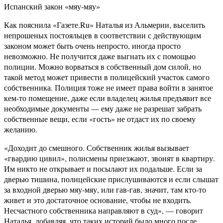
Испанский закон «мяу-мяу»
Как пояснила «Газете.Ru» Наталья из Альмерии, выселить
непрошеных постояльцев в соответствии с действующим
законом может быть очень непросто, иногда просто
невозможно. Не получится даже выгнать их с помощью
полиции. Можно ворваться в собственный дом силой, но
такой метод может привести в полицейский участок самого
собственника. Полиция тоже не имеет права войти в занятое
кем-то помещение, даже если владелец жилья предъявит все
необходимые документы — ему даже не разрешат забрать
собственные вещи, если «гость» не отдаст их по своему
желанию.
«Доходит до смешного. Собственник жилья вызывает
«гвардию цивил», полисмены приезжают, звонят в квартиру.
Им никто не открывает и посылают их подальше. Если за
дверью тишина, полицейские прислушиваются и если слышат
за входной дверью мяу-мяу, или гав-гав, значит, там кто-то
живет и это достаточное основание, чтобы не входить.
Несчастного собственника направляют в суд», — говорит
Наталья, добавляя, что таких историй было много после