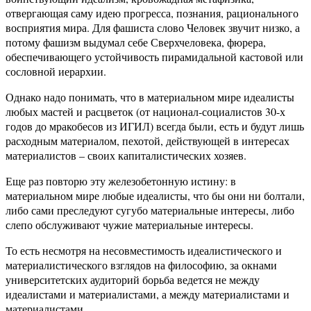
отвергающая саму идею прогресса, познания, рационального
восприятия мира. Для фашиста слово Человек звучит низко, а
потому фашизм выдумал себе Сверхчеловека, фюрера,
обеспечивающего устойчивость пирамидальной кастовой или
сословной иерархии.
Однако надо понимать, что в материальном мире идеалисты
любых мастей и расцветок (от национал-социалистов 30-х
годов до мракобесов из ИГИЛ) всегда были, есть и будут лишь
расходным материалом, пехотой, действующей в интересах
материалистов – своих капиталистических хозяев.
Еще раз повторю эту железобетонную истину: в
материальном мире любые идеалисты, что бы они ни болтали,
либо сами преследуют сугубо материальные интересы, либо
слепо обслуживают чужие материальные интересы.
То есть несмотря на несовместимость идеалистического и
материалистического взглядов на философию, за окнами
университетских аудиторий борьба ведется не между
идеалистами и материалистами, а между материалистами и
материалистами.