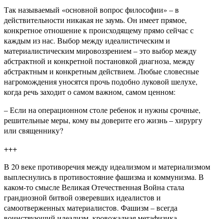
Так называемый «основной вопрос философии» – в
действительности никакая не заумь. Он имеет прямое,
конкретное отношение к происходящему прямо сейчас с
каждым из нас. Выбор между идеалистическим и
материалистическим мировоззрением – это выбор между
абстрактной и конкретной постановкой диагноза, между
абстрактным и конкретным действием. Любые словесные
нагромождения уносятся прочь подобно луковой шелухе,
когда речь заходит о самом важном, самом ценном:
– Если на операционном столе ребенок и нужны срочные,
решительные меры, кому вы доверите его жизнь – хирургу
или священнику?
+++
В 20 веке противоречия между идеализмом и материализмом
выплеснулись в противостояние фашизма и коммунизма. В
каком-то смысле Великая Отечественная Война стала
грандиозной битвой озверевших идеалистов и
самоотверженных материалистов. Фашизм – всегда
воинствующий идеализм, кровожадная метафизика,