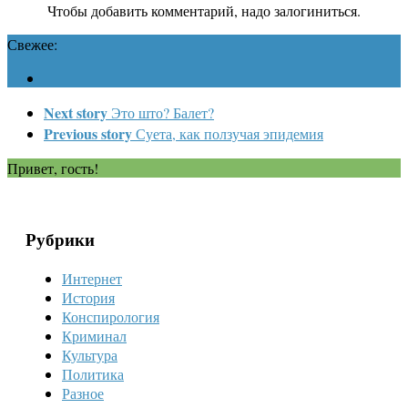
Чтобы добавить комментарий, надо залогиниться.
Свежее:
Next story
Это што? Балет?
Previous story
Суета, как ползучая эпидемия
Привет, гость!
Рубрики
Интернет
История
Конспирология
Криминал
Культура
Политика
Разное