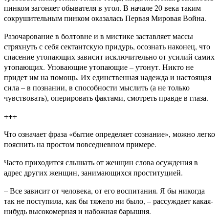
пинком загоняет обывателя в угол. В начале 20 века таким
сокрушительным пинком оказалась Первая Мировая Война.
Разочарование в болтовне и в мистике заставляет массы
стряхнуть с себя сектантскую придурь, осознать наконец, что
спасение утопающих зависит исключительно от усилий самих
утопающих. Уповающие утопающие – утонут. Никто не
придет им на помощь. Их единственная надежда и настоящая
сила – в познании, в способности мыслить (а не только
чувствовать), оперировать фактами, смотреть правде в глаза.
+++
Что означает фраза «бытие определяет сознание», можно легко
пояснить на простом повседневном примере.
Часто приходится слышать от женщин слова осуждения в
адрес других женщин, занимающихся проституцией.
– Все зависит от человека, от его воспитания. Я бы никогда
так не поступила, как бы тяжело ни было, – рассуждает какая-
нибудь высокомерная и набожная барышня.