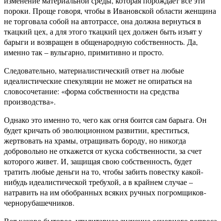
изменение материальной среды, которая порождает все эти
пороки. Проще говоря, чтобы в Ивановской области женщина
не торговала собой на автотрассе, она должна вернуться в
ткацкий цех, а для этого ткацкий цех должен быть изъят у
барыги и возвращен в общенародную собственность. Да,
именно так – вульгарно, примитивно и просто.
Следовательно, материалистический ответ на любые
идеалистические спекуляции не может не опираться на
словосочетание: «форма собственности на средства
производства».
Однако это именно то, чего как огня боится сам барыга. Он
будет кричать об эволюционном развитии, креститься,
жертвовать на храмы, отращивать бороду, но никогда
добровольно не откажется от куска собственности, за счет
которого живет. И, защищая свою собственность, будет
тратить любые деньги на то, чтобы забить повестку какой-
нибудь идеалистической требухой, а в крайнем случае –
натравить на им обобранных всяких ручных погромщиков-
чернорубашечников.
Вот каково бытовое, утилитарное значение основного вопроса