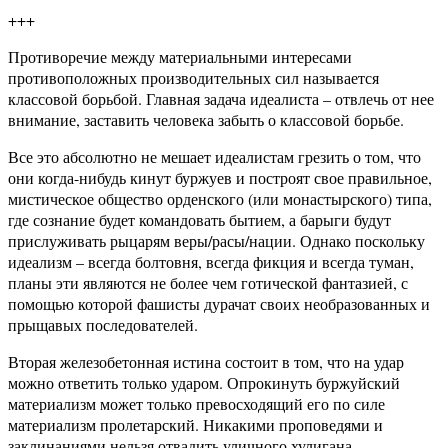
+++
Противоречие между материальными интересами
противоположных производительных сил называется
классовой борьбой. Главная задача идеалиста – отвлечь от нее
внимание, заставить человека забыть о классовой борьбе.
Все это абсолютно не мешает идеалистам грезить о том, что
они когда-нибудь кинут буржуев и построят свое правильное,
мистическое общество орденского (или монастырского) типа,
где сознание будет командовать бытием, а барыги будут
прислуживать рыцарям веры/расы/нации. Однако поскольку
идеализм – всегда болтовня, всегда фикция и всегда туман,
планы эти являются не более чем готической фантазией, с
помощью которой фашисты дурачат своих необразованных и
прыщавых последователей.
Вторая железобетонная истина состоит в том, что на удар
можно ответить только ударом. Опрокинуть буржуйский
материализм может только превосходящий его по силе
материализм пролетарский. Никакими проповедями и
заклинаниями нельзя отвадить уличного хулигана.