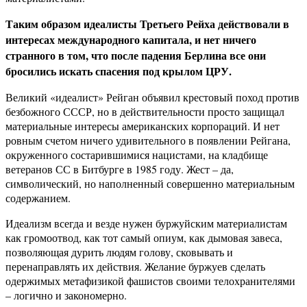
Таким образом идеалисты Третьего Рейха действовали в
интересах международного капитала, и нет ничего
странного в том, что после падения Берлина все они
бросились искать спасения под крылом ЦРУ.
Великий «идеалист» Рейган объявил крестовый поход против
безбожного СССР, но в действительности просто защищал
материальные интересы американских корпораций. И нет
ровным счетом ничего удивительного в появлении Рейгана,
окруженного состарившимися нацистами, на кладбище
ветеранов СС в Битбурге в 1985 году. Жест – да,
символический, но наполненный совершенно материальным
содержанием.
Идеализм всегда и везде нужен буржуйским материалистам
как громоотвод, как тот самый опиум, как дымовая завеса,
позволяющая дурить людям голову, сковывать и
перенаправлять их действия. Желание буржуев сделать
одержимых метафизикой фашистов своими телохранителями
– логично и закономерно.