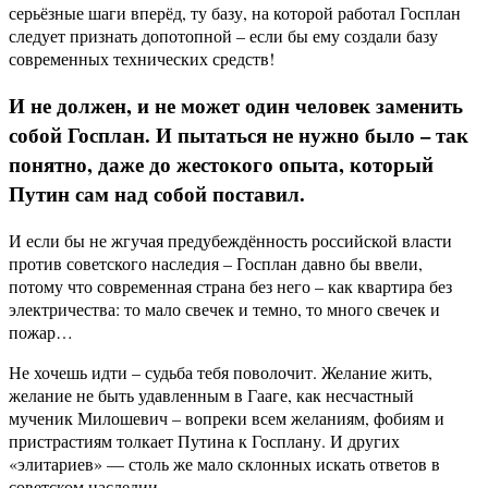
серьёзные шаги вперёд, ту базу, на которой работал Госплан
следует признать допотопной – если бы ему создали базу
современных технических средств!
И не должен, и не может один человек заменить
собой Госплан. И пытаться не нужно было – так
понятно, даже до жестокого опыта, который
Путин сам над собой поставил.
И если бы не жгучая предубеждённость российской власти
против советского наследия – Госплан давно бы ввели,
потому что современная страна без него – как квартира без
электричества: то мало свечек и темно, то много свечек и
пожар…
Не хочешь идти – судьба тебя поволочит. Желание жить,
желание не быть удавленным в Гааге, как несчастный
мученик Милошевич – вопреки всем желаниям, фобиям и
пристрастиям толкает Путина к Госплану. И других
«элитариев» — столь же мало склонных искать ответов в
советском наследии.