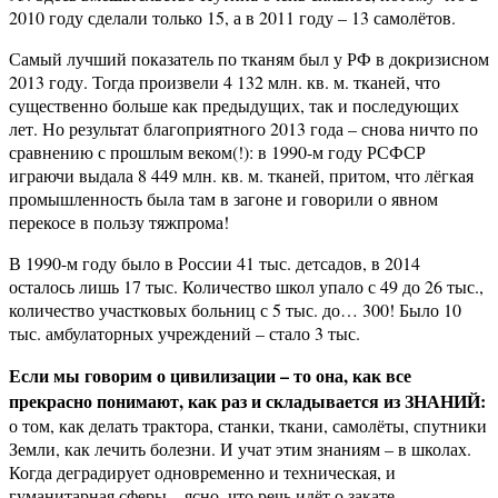
2010 году сделали только 15, а в 2011 году – 13 самолётов.
Самый лучший показатель по тканям был у РФ в докризисном
2013 году. Тогда произвели 4 132 млн. кв. м. тканей, что
существенно больше как предыдущих, так и последующих
лет. Но результат благоприятного 2013 года – снова ничто по
сравнению с прошлым веком(!): в 1990-м году РСФСР
играючи выдала 8 449 млн. кв. м. тканей, притом, что лёгкая
промышленность была там в загоне и говорили о явном
перекосе в пользу тяжпрома!
В 1990-м году было в России 41 тыс. детсадов, в 2014
осталось лишь 17 тыс. Количество школ упало с 49 до 26 тыс.,
количество участковых больниц с 5 тыс. до… 300! Было 10
тыс. амбулаторных учреждений – стало 3 тыс.
Если мы говорим о цивилизации – то она, как все
прекрасно понимают, как раз и складывается из ЗНАНИЙ:
о том, как делать трактора, станки, ткани, самолёты, спутники
Земли, как лечить болезни. И учат этим знаниям – в школах.
Когда деградирует одновременно и техническая, и
гуманитарная сферы – ясно, что речь идёт о закате