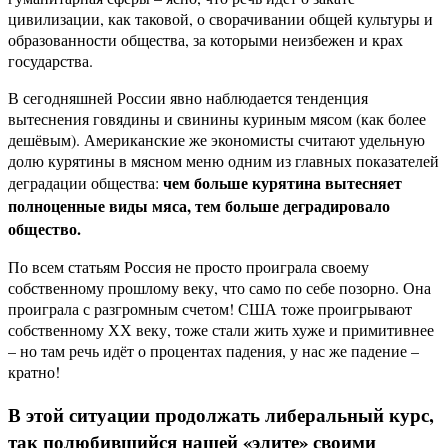
цивилизации, как таковой, о сворачивании общей культуры и
образованности общества, за которыми неизбежен и крах
государства.
В сегодняшней России явно наблюдается тенденция
вытеснения говядины и свинины куриным мясом (как более
дешёвым). Американские же экономисты считают удельную
долю курятины в мясном меню одним из главных показателей
чем больше курятина вытесняет
деградации общества:
полноценные виды мяса, тем больше деградировало
общество.
По всем статьям Россия не просто проиграла своему
собственному прошлому веку, что само по себе позорно. Она
проиграла с разгромным счетом! США тоже проигрывают
собственному ХХ веку, тоже стали жить хуже и примитивнее
– но там речь идёт о процентах падения, у нас же падение –
кратно!
В этой ситуации продолжать либеральный курс,
так полюбившийся нашей «элите» своими