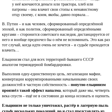
у неё кончаются деньги или трактора, хлеб или
патроны – она влачит свои стопы к ненавистному
отцу своему, с коим, якобы, давно порвала…
В. Путин – и как человек, сформированный определённой
эпохой, и как политик, сформированный определёнными
кругами – сторонится советского наследия, дистанцируется от
него и вообще предпочел бы о нём не вспоминать. Это как раз
тот случай, когда идти очень не хочется – и судьбе приходится
влачить…
Ельцинизм стал для всех территорий бывшего СССР
аналогом термоядерной бомбардировки.
Выполнив одну-единственную цель, легализации мафии,
конвертации коррумпированными начальниками своих
попутно ельцинизм
должностей в частную собственность –
произвёл такой эффект напалма
, который даже мы, четверть
века спустя – ещё не в состоянии до конца осознать и оценить.
Ельцинизм не только уничтожил, растёр в лагерную пыль
судьбу нескольких поколений, но и стал представлять из