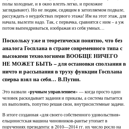
полы холодные, и в окно влезть легко, и прохожие
заглядывают). Но не людям, сидящим в затопляемом подвале,
рассуждать о неудобствах первого этажа! Им на этот этаж, для
начала, вылезти надо. Так, с первачка, сравнятся с ним – а уж
потом выпендриваться, изображая из себя умных…
Поскольку уже и теоретически понятно, что без
аналога Госплана в стране современного типа с
высокими технологиями ВООБЩЕ НИЧЕГО
НЕ МОЖЕТ БЫТЬ – для остановки сползания в
ничто и рассыпания в труху функции Госплана
сперва взял на себя… В.Путин.
ручным управлением
Это назвали «
» — когда просто один
человек раскидывает задания и приказы, а система пытается
их выполнять, попутно решая свои, внутрисистемные задачи.
В итоге созданная «для своего собственного удовольствия»
ельцинистская машина чиновников-рантье утопает в
поручениях президента: в 2010—2014 гг. их число росло на