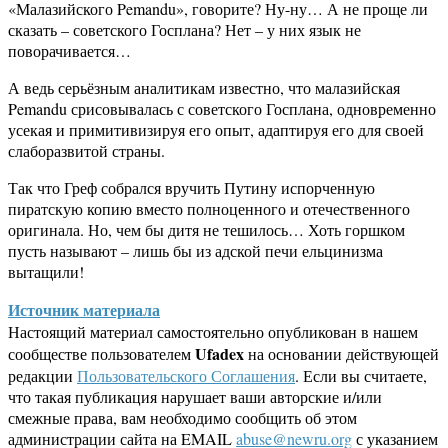
«Малазийского Pemandu», говорите? Ну-ну… А не проще ли
сказать – советского Госплана? Нет – у них язык не
поворачивается…
А ведь серьёзным аналитикам известно, что малазийская
Pemandu срисовывалась с советского Госплана, одновременно
усекая и примитивизируя его опыт, адаптируя его для своей
слаборазвитой страны.
Так что Греф собрался вручить Путину испорченную
пиратскую копию вместо полноценного и отечественного
оригинала. Но, чем бы дитя не тешилось… Хоть горшком
пусть называют – лишь бы из адской печи ельцинизма
вытащили!
Источник материала
Настоящий материал самостоятельно опубликован в нашем
Ufadex
сообществе пользователем
на основании действующей
редакции
Пользовательского Соглашения
. Если вы считаете,
что такая публикация нарушает ваши авторские и/или
смежные права, вам необходимо сообщить об этом
администрации сайта на EMAIL
abuse@newru.org
с указанием