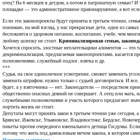
отец? На 6 месяцев в детдом, а потом в патронатную семью? И 
площадке — это административное правонарушение, а вот если
Если эти законопроекты будут приняты в третьем чтении, семья
понимаю, на мой взгляд, у нас прекрасные дети, одни из самых
беспокоятся о здоровом питании, воспитании, учебе, чем многи
Криминализировав семью, законод
любому шлепку не стоит.
Хочется спросить, злостные неплательщики алиментов — это т
декриминализация, предлагаемая законопроектами, касается 
полномочиями, служебный подлог, взятка и др.
***
Судья, на свое единоличное усмотрение, сможет заменить уголо
заменить штрафом, нужно только с судьей договориться. И все
будет, а у взяточника — нет. Законодатели — посредством при
общественно опасных деяний не совершает. А отец или мать, н
служебными полномочиями и участь которого предлагают значит
портить жизнь не стоит.
Депутаты могут принять закон в третьем чтении уже сегодня, а
Брянске, Ижевске, Ульяновске, Владивостоке, Бердске, Новоч
пикеты против очередного ювенального детища Госдумы. Если 
потому что жить под дамокловым мечом закона, в котором сам
Источник материала