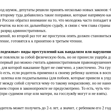
 под шумок, депутаты решили принять несколько новых законов
второму туда добавились такие поправки, которые напрямую каса
 России обратил внимание на то, что молодежь часто попадает
чаток на всю их дальнейшую судьбу, в связи с чем глава страны
в разряд административных.
ений, во второй раз тот же проступок опять должен становить
ение, готовятся к к принятию в третьем чтении.
олодежные» виды преступлений как вандализм или нарушение
 повлекли за собой физическую боль, но не принесли ущерба дл
На первый раз можно считать административным правонарушение
ля которой наказание будет не смягчено, а ужесточено. Эта гр
о есть, если родитель применил к своему ребенку шлепок в восп
е шлепка или подзатыльника (для побоев, которые привели к уху
лят между собой случится чему-то такому некрасивому, но не нан
ем сторон в законопроекте не предусмотрено. То есть, чуть что 
(при судимом отце или матери, на госслужбу могут и не взять).
дитель может получить до 2-х лет, а значит, с ребенком его 2 го