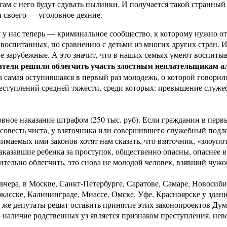
там с него будут сдувать пылинки. И получается такой странный 
 своего — уголовное деяние.
 у нас теперь — криминальное сообщество, к которому нужно отно
 воспитанных, по сравнению с детьми из многих других стран. И
е зарубежные. А это значит, что в наших семьях умеют воспитыв
атели решили облегчить участь злостным неплательщикам а
а самая оступившаяся в первый раз молодежь, о которой говори
преступлений средней тяжести, среди которых: превышение слу
вное наказание штрафом (250 тыс. руб). Если гражданин в первы
, совесть чиста, у взяточника или совершившего служебный под
нимаемых ими законов хотят нам сказать, что взяточник, «злоу
аказавшие ребенка за проступок, общественно опасны, опаснее в
ельно облегчить, это снова не молодой человек, взявший чужой
 вчера, в Москве, Санкт-Петербурге, Саратове, Самаре, Новосиб
еркасске, Калининграде, Миассе, Омске, Уфе, Красноярске у зд
же депутаты решат оставить принятие этих законопроектов Думе
о наличие родственных уз является признаком преступления, не