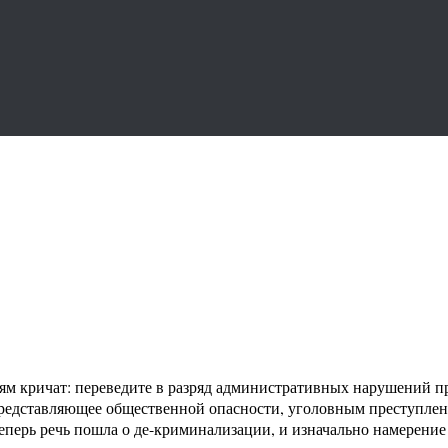
лям кричат: переведите в разряд административных нарушений 
е представляющее общественной опасности, уголовным преступле
 Теперь речь пошла о де-криминализации, и изначально намерен