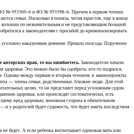
: ФЗ № 953369−6 и ФЗ № 953398−6. Причем в первом чтении
ются семьи. Насколько я поняла, читая юристов, еще в конце
 в колонии по незначительным и не представляющим большой
 обратился а законодателям с просьбой де-криминализировать
ся уголовно наказуемым деянием. Прошло полгода. Поручение
 авторских прав, то вы ошибаетесь.
Законодатели начали
я здоровья. Это можно было бы одобрить: кто-то подрался,
м. Однако между первым и вторым чтением, в законопроекты
уппа — члены семьи, родственники, близкие люди. Для этой
итательных целях, то он предстанет перед уголовным судом.
дшению здоровья, или происходят систематически, есть
есшему вред здоровью, виновная сторона в обязательном
— и у родителей будет судимость, что будет иметь последствия
да не будет. А если ребенка воспитывает одинокая мать или