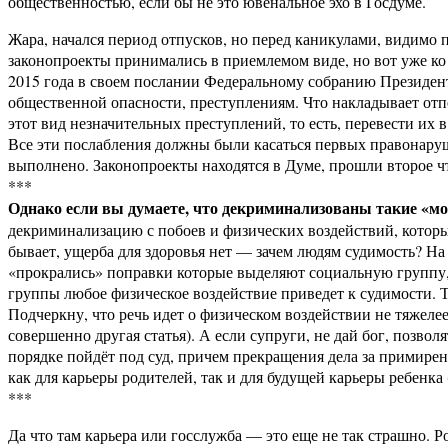
общественностью, если бы не это ювенальное эхо в Госдуме.
Жара, начался период отпусков, но перед каникулами, видимо
законопроекты принимались в приемлемом виде, но вот уже ко 
2015 года в своем послании Федеральному собранию Президент
общественной опасности, преступлениям. Что накладывает отпе
этот вид незначительных преступлений, то есть, перевести их 
Все эти послабления должны были касаться первых правонаруш
выполнено. Законопроекты находятся в Думе, прошли второе чт
***
Однако если вы думаете, что декриминализованы такие «м
декриминализацию с побоев и физических воздействий, которые
бывает, ущерба для здоровья нет — зачем людям судимость? 
«прокрались» поправки которые выделяют социальную группу, д
группы любое физическое воздействие приведет к судимости. Т
Подчеркну, что речь идет о физическом воздействии не тяжеле
совершенно другая статья). А если супруги, не дай бог, позво
порядке пойдёт под суд, причем прекращения дела за примирени
как для карьеры родителей, так и для будущей карьеры ребенка 
***
Да что там карьера или госслужба — это еще не так страшно. Ро