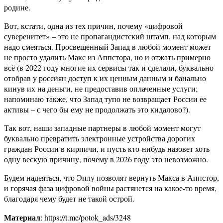
родине.
Вот, кстати, одна из тех причин, почему «цифровой
суверенитет» – это не пропагандистский штамп, над которым
надо смеяться. Просвещенный Запад в любой момент может
не просто удалить Макс из Аппстора, но и отжать примерно
всё (в 2022 году многие их сервисы так и сделали, буквально
отобрав у россиян доступ к их ценным данным и банально
кинув их на деньги, не предоставив оплаченные услуги;
напоминаю также, что Запад тупо не возвращает России ее
активы – с чего бы ему не продолжать это кидалово?).
Так вот, наши западные партнеры в любой момент могут
буквально превратить электронные устройства дорогих
граждан России в кирпичи, и пусть кто-нибудь назовет хоть
одну вескую причину, почему в 2026 году это невозможно.
Будем надеяться, что Эплу позволят вернуть Макса в Аппстор,
и горячая фаза цифровой войны растянется на какое-то время,
благодаря чему будет не такой острой.
Материал
: https://t.me/potok_ads/3248