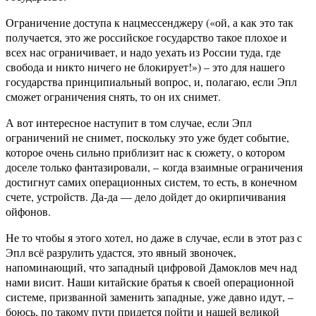
Ограничение доступа к нацмессенджеру («ой, а как это так
получается, это же российское государство такое плохое и
всех нас ограничивает, и надо уехать из России туда, где
свобода и никто ничего не блокирует!») – это для нашего
государства принципиальный вопрос, и, полагаю, если Эпл
сможет ограничения снять, то он их снимет.
А вот интересное наступит в том случае, если Эпл
ограничений не снимет, поскольку это уже будет событие,
которое очень сильно приблизит нас к сюжету, о котором
доселе только фантазировали, – когда взаимные ограничения
достигнут самих операционных систем, то есть, в конечном
счете, устройств. Да-да — дело дойдет до окирпичивания
ойфонов.
Не то чтобы я этого хотел, но даже в случае, если в этот раз с
Эпл всё разрулить удастся, это явный звоночек,
напоминающий, что западный цифровой Дамоклов меч над
нами висит. Наши китайские братья к своей операционной
системе, призванной заменить западные, уже давно идут, –
боюсь, по такому пути придется пойти и нашей великой