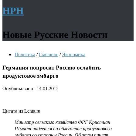
НРН
Новые Русские Новости
Политика
/
Смешное
/
Экономика
Германия попросит Россию ослабить
продуктовое эмбарго
Опубликовано
·
14.01.2015
Цитата из Lenta.ru
Министр сельского хозяйства ФРГ Кристиан
Шмидт надеется на облегчение продуктового
эмбарго со стороны России. Об этом пишет