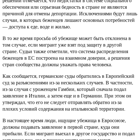
решении отмечается, что недостатки в системе социального
обеспечения или серьезная бедность в стране не являются
причиной для отмены депортации. Исключениями будут лишь
случаи, в которых беженцев лишают основных потребностей
— доступа к еде, воде и жилью.
В то же время просьба об убежище может быть отклонена в
том случае, если мигрант уже взят под защиту в другой
стране. Судьи также отметили, что система распределения
беженцев в ЕС построена на взаимном доверии, а решения
стран сообщества должны уважать права человека.
Как сообщается, германские суды обратились в Европейский
суд за разъяснениями из-за нескольких случаев. В частности,
из-за случая с уроженцем Гамбии, который сначала подал
заявление в Италии, а затем еще и в Германии. При этом он
утверждал, что его не следует отправлять обратно из-за
плохих условий содержания на итальянской территории.
В настоящее время люди, ищущие убежища в Евросоюзе,
должны подавать заявление в первой стране, куда они
прибыли. Если мигрант выехал в другое государство и подал
заявление там, его в течение шести месяцев могут