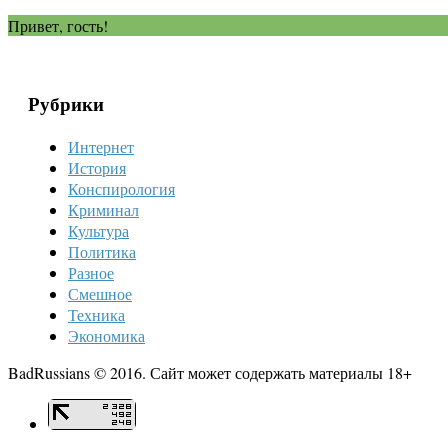
Привет, гость!
Рубрики
Интернет
История
Конспирология
Криминал
Культура
Политика
Разное
Смешное
Техника
Экономика
BadRussians © 2016. Сайт может содержать материалы 18+