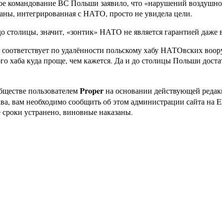
ное командование ВС Польши заявило, что «нарушений воздушног
аны, интегрированная с НАТО, просто не увидела цели.
до столицы, значит, «зонтик» НАТО не является гарантией даже 
я соответствует по удалённости польскому хабу НАТОвских воору
о хаба куда проще, чем кажется. Да и до столицы Польши достать
Proper
бществе пользователем
на основании действующей реда
ава, вам необходимо сообщить об этом администрации сайта на
 сроки устранено, виновные наказаны.