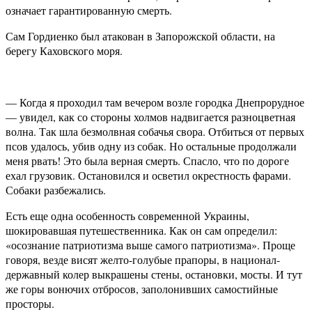
означает гарантированную смерть.
Сам Гордиенко был атакован в Запорожской области, на
берегу Каховского моря.
— Когда я проходил там вечером возле городка Днепрорудное
— увидел, как со стороны холмов надвигается разноцветная
волна. Так шла безмолвная собачья свора. Отбиться от первых
псов удалось, убив одну из собак. Но остальные продолжали
меня рвать! Это была верная смерть. Спасло, что по дороге
ехал грузовик. Остановился и осветил окрестность фарами.
Собаки разбежались.
Есть еще одна особенность современной Украины,
шокировавшая путешественника. Как он сам определил:
«осознание патриотизма выше самого патриотизма». Проще
говоря, везде висят желто-голубые прапоры, в национал-
державный колер выкрашены стены, остановки, мосты. И тут
же горы вонючих отбросов, заполонивших самостийные
просторы.