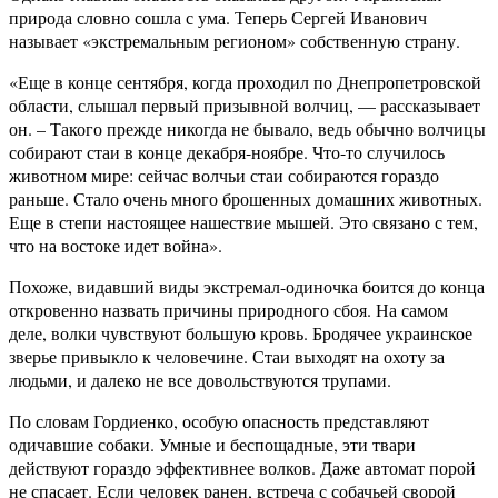
природа словно сошла с ума. Теперь Сергей Иванович
называет «экстремальным регионом» собственную страну.
«Еще в конце сентября, когда проходил по Днепропетровской
области, слышал первый призывной волчиц, — рассказывает
он. – Такого прежде никогда не бывало, ведь обычно волчицы
собирают стаи в конце декабря-ноябре. Что-то случилось
животном мире: сейчас волчьи стаи собираются гораздо
раньше. Стало очень много брошенных домашних животных.
Еще в степи настоящее нашествие мышей. Это связано с тем,
что на востоке идет война».
Похоже, видавший виды экстремал-одиночка боится до конца
откровенно назвать причины природного сбоя. На самом
деле, волки чувствуют большую кровь. Бродячее украинское
зверье привыкло к человечине. Стаи выходят на охоту за
людьми, и далеко не все довольствуются трупами.
По словам Гордиенко, особую опасность представляют
одичавшие собаки. Умные и беспощадные, эти твари
действуют гораздо эффективнее волков. Даже автомат порой
не спасает. Если человек ранен, встреча с собачьей сворой