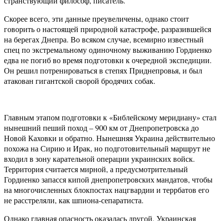
странствующий философ, писатель.
Скорее всего, эти данные преувеличены, однако стоит
говорить о настоящей природной катастрофе, разразившейся
на берегах Днепра. Во всяком случае, всемирно известный
спец по экстремальному одиночному выживанию Гордиенко
едва не погиб во время подготовки к очередной экспедиции.
Он решил потренироваться в степях Приднепровья, и был
атакован гигантской сворой бродячих собак.
Главным этапом подготовки к «Библейскому меридиану» стал
нынешний пеший поход – 900 км от Днепропетровска до
Новой Каховки и обратно. Нынешняя Украина действительно
похожа на Сирию и Ирак, но подготовительный маршрут не
входил в зону карательной операции украинских войск.
Территория считается мирной, а предусмотрительный
Гордиенко запасся кипой днепропетровских мандатов, чтобы
на многочисленных блокпостах нацгвардии и террбатов его
не расстреляли, как шпиона-сепаратиста.
Однако главная опасность оказалась другой. Украинская