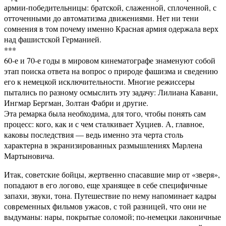
армии-победительницы: братской, слаженной, сплоченной, с
отточенными до автоматизма движениями. Нет ни тени
сомнения в том почему именно Красная армия одержала верх
над фашистской Германией.
***
60-е и 70-е годы в мировом кинематографе знаменуют собой
этап поиска ответа на вопрос о природе фашизма и сведению
его к немецкой исключительности. Многие режиссеры
пытались по разному осмыслить эту задачу: Лилиана Кавани,
Ингмар Бергман, Золтан Фабри и другие.
Эта ремарка была необходима, для того, чтобы понять сам
процесс: кого, как и с чем сталкивает Хуциев. А, главное,
каковы последствия — ведь именно эта черта столь
характерна в экранизированных размышлениях Марлена
Мартыновича.
Итак, советские бойцы, жертвенно спасавшие мир от «зверя»,
попадают в его логово, еще хранящее в себе специфичные
запахи, звуки, тона. Путешествие по нему напоминает кадры
современных фильмов ужасов, с той разницей, что они не
выдуманы: нары, покрытые соломой; по-немецки лаконичные