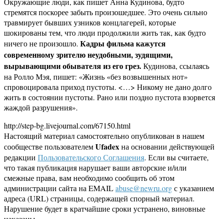
Окружающие люди, как пишет Анна Кудинова, будто
стремятся поскорее забыть произошедшее. Это очень сильно
травмирует бывших узников концлагерей, которые
шокированы тем, что люди продолжили жить так, как будто
Кадры фильма кажутся
ничего не произошло.
современному зрителю неудобными, зудящими,
вырывающими обывателя из его грез.
Кудинова, ссылаясь
на Ролло Мэя, пишет: «Жизнь «без возвышенных нот»
спровоцировала приход пустоты. <…> Никому не дано долго
жить в состоянии пустоты. Рано или поздно пустота взорвется
жаждой разрушения».
http://step-bg.livejournal.com/67150.html
Настоящий материал самостоятельно опубликован в нашем
Ufadex
сообществе пользователем
на основании действующей
редакции
Пользовательского Соглашения
. Если вы считаете,
что такая публикация нарушает ваши авторские и/или
смежные права, вам необходимо сообщить об этом
администрации сайта на EMAIL
abuse@newru.org
с указанием
адреса (URL) страницы, содержащей спорный материал.
Нарушение будет в кратчайшие сроки устранено, виновные
наказаны.