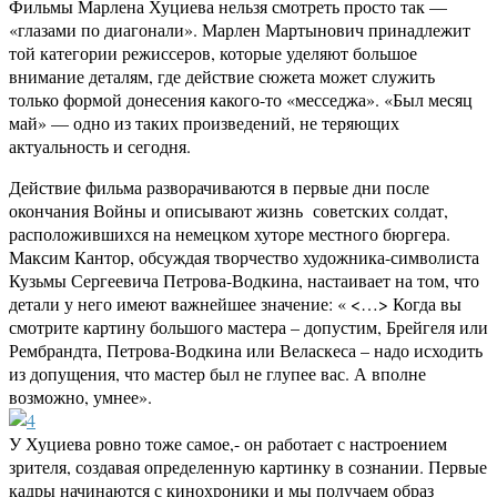
Фильмы Марлена Хуциева нельзя смотреть просто так —
«глазами по диагонали». Марлен Мартынович принадлежит
той категории режиссеров, которые уделяют большое
внимание деталям, где действие сюжета может служить
только формой донесения какого-то «месседжа». «Был месяц
май» — одно из таких произведений, не теряющих
актуальность и сегодня.
Действие фильма разворачиваются в первые дни после
окончания Войны и описывают жизнь советских солдат,
расположившихся на немецком хуторе местного бюргера.
Максим Кантор, обсуждая творчество художника-символиста
Кузьмы Сергеевича Петрова-Водкина, настаивает на том, что
детали у него имеют важнейшее значение: « <…> Когда вы
смотрите картину большого мастера – допустим, Брейгеля или
Рембрандта, Петрова-Водкина или Веласкеса – надо исходить
из допущения, что мастер был не глупее вас. А вполне
возможно, умнее».
У Хуциева ровно тоже самое,- он работает с настроением
зрителя, создавая определенную картинку в сознании. Первые
кадры начинаются с кинохроники и мы получаем образ