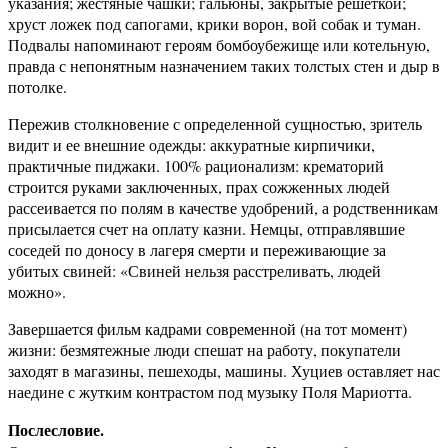
указания; жестяные чашки; гальюны, закрытые решеткой;
хруст ложек под сапогами, крики ворон, вой собак и туман.
Подвалы напоминают героям бомбоубежище или котельную,
правда с непонятным назначением таких толстых стен и дыр в
потолке.
Пережив столкновение с определенной сущностью, зритель
видит и ее внешние одежды: аккуратные кирпичики,
практичные пиджаки. 100% рационализм: крематорий
строится руками заключенных, прах сожженных людей
рассеивается по полям в качестве удобрений, а родственникам
присылается счет на оплату казни. Немцы, отправлявшие
соседей по доносу в лагеря смерти и переживающие за
убитых свиней: «Свиней нельзя расстреливать, людей
можно».
Завершается фильм кадрами современной (на тот момент)
жизни: безмятежные люди спешат на работу, покупатели
заходят в магазины, пешеходы, машины. Хуциев оставляет нас
наедине с жутким контрастом под музыку Поля Мариотта.
Послесловие.