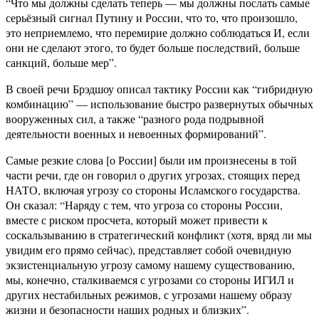
“Что мы должны сделать теперь — мы должны послать самые
серьёзный сигнал Путину и России, что то, что произошло,
это неприемлемо, что перемирие должно соблюдаться И, если
они не сделают этого, то будет больше последствий, больше
санкций, больше мер”.
В своей речи Брэдшоу описал тактику России как “гибридную
комбинацию” — использование быстро развернутых обычных
вооруженных сил, а также “разного рода подрывной
деятельности военных и невоенных формирований”.
Самые резкие слова [о России] были им произнесены в той
части речи, где он говорил о других угрозах, стоящих перед
НАТО, включая угрозу со стороны Исламского государства.
Он сказал: “Наряду с тем, что угроза со стороны России,
вместе с риском просчета, который может привести к
соскальзыванию в стратегический конфликт (хотя, вряд ли мы
увидим его прямо сейчас), представляет собой очевидную
экзистенциальную угрозу самому нашему существованию,
мы, конечно, сталкиваемся с угрозами со стороны ИГИЛ и
других нестабильных режимов, с угрозами нашему образу
жизни и безопасности наших родных и близких”.