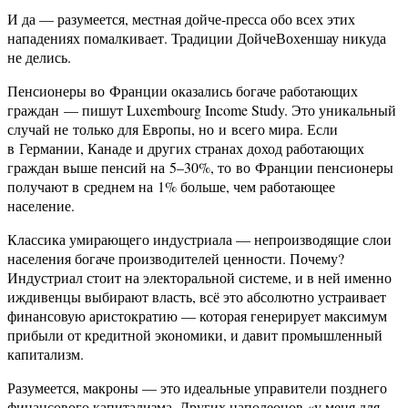
И да — разумеется, местная дойче-пресса обо всех этих
нападениях помалкивает. Традиции ДойчеВохеншау никуда
не делись.
Пенсионеры во Франции оказались богаче работающих
граждан — пишут Luxembourg Income Study. Это уникальный
случай не только для Европы, но и всего мира. Если
в Германии, Канаде и других странах доход работающих
граждан выше пенсий на 5–30%, то во Франции пенсионеры
получают в среднем на 1% больше, чем работающее
население.
Классика умирающего индустриала — непроизводящие слои
населения богаче производителей ценности. Почему?
Индустриал стоит на электоральной системе, и в ней именно
иждивенцы выбирают власть, всё это абсолютно устраивает
финансовую аристократию — которая генерирует максимум
прибыли от кредитной экономики, и давит промышленный
капитализм.
Разумеется, макроны — это идеальные управители позднего
финансового капитализма. Других наполеонов «у меня для