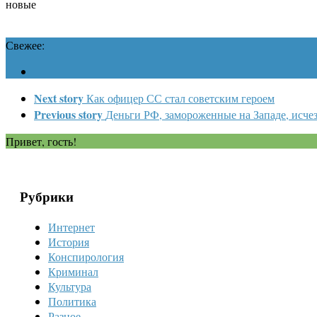
новые
Свежее:
Next story
Как офицер СС стал советским героем
Previous story
Деньги РФ, замороженные на Западе, исче
Привет, гость!
Рубрики
Интернет
История
Конспирология
Криминал
Культура
Политика
Разное