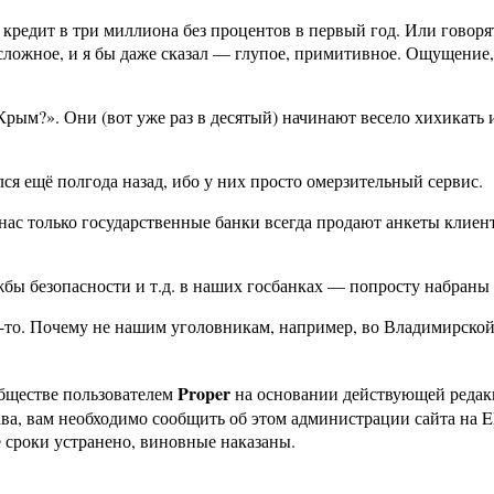
кредит в три миллиона без процентов в первый год. Или говорят 
ложное, и я бы даже сказал — глупое, примитивное. Ощущение, ч
Крым?». Они (вот уже раз в десятый) начинают весело хихикать 
лся ещё полгода назад, ибо у них просто омерзительный сервис.
у нас только государственные банки всегда продают анкеты клие
жбы безопасности и т.д. в наших госбанках — попросту набраны 
-то. Почему не нашим уголовникам, например, во Владимирской
Proper
бществе пользователем
на основании действующей реда
ава, вам необходимо сообщить об этом администрации сайта на
 сроки устранено, виновные наказаны.