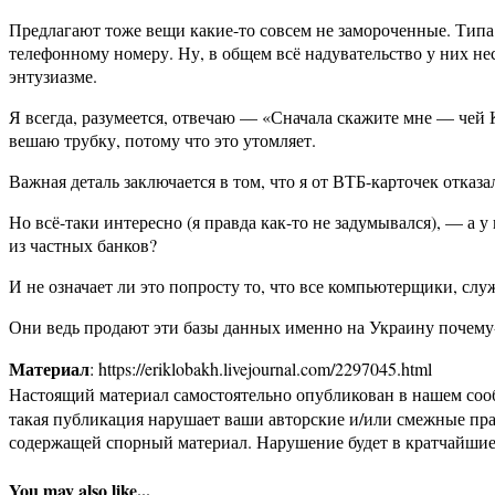
Предлагают тоже вещи какие-то совсем не замороченные. Типа 
телефонному номеру. Ну, в общем всё надувательство у них нес
энтузиазме.
Я всегда, разумеется, отвечаю — «Сначала скажите мне — чей 
вешаю трубку, потому что это утомляет.
Важная деталь заключается в том, что я от ВТБ-карточек отказа
Но всё-таки интересно (я правда как-то не задумывался), — а 
из частных банков?
И не означает ли это попросту то, что все компьютерщики, слу
Они ведь продают эти базы данных именно на Украину почему
Материал
: https://eriklobakh.livejournal.com/2297045.html
Настоящий материал самостоятельно опубликован в нашем соо
такая публикация нарушает ваши авторские и/или смежные пр
содержащей спорный материал. Нарушение будет в кратчайшие
You may also like...