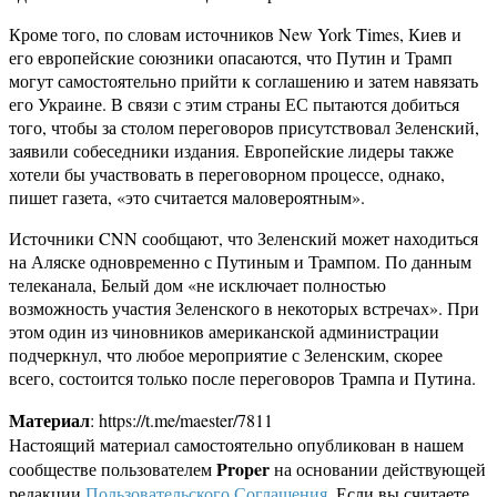
Кроме того, по словам источников New York Times, Киев и
его европейские союзники опасаются, что Путин и Трамп
могут самостоятельно прийти к соглашению и затем навязать
его Украине. В связи с этим страны ЕС пытаются добиться
того, чтобы за столом переговоров присутствовал Зеленский,
заявили собеседники издания. Европейские лидеры также
хотели бы участвовать в переговорном процессе, однако,
пишет газета, «это считается маловероятным».
Источники CNN сообщают, что Зеленский может находиться
на Аляске одновременно с Путиным и Трампом. По данным
телеканала, Белый дом «не исключает полностью
возможность участия Зеленского в некоторых встречах». При
этом один из чиновников американской администрации
подчеркнул, что любое мероприятие с Зеленским, скорее
всего, состоится только после переговоров Трампа и Путина.
Материал
: https://t.me/maester/7811
Настоящий материал самостоятельно опубликован в нашем
Proper
сообществе пользователем
на основании действующей
редакции
Пользовательского Соглашения
. Если вы считаете,