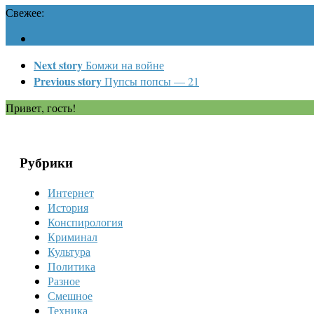
Свежее:
Next story
Бомжи на войне
Previous story
Пупсы попсы — 21
Привет, гость!
Рубрики
Интернет
История
Конспирология
Криминал
Культура
Политика
Разное
Смешное
Техника