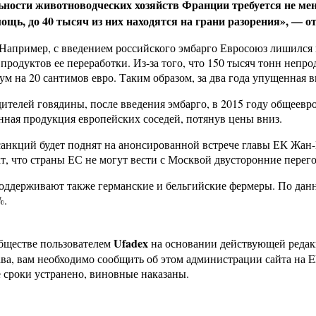
ьности животноводческих хозяйств Франции требуется не мен
щь, до 40 тысяч из них находятся на грани разорения», — о
 Например, с введением российского эмбарго Евросоюз лишился
продуктов ее переработки. Из-за того, что 150 тысяч тонн непр
 на 20 сантимов евро. Таким образом, за два года упущенная вы
елей говядины, после введения эмбарго, в 2015 году общеевроп
анная продукция европейских соседей, потянув цены вниз.
санкций будет поднят на анонсированной встрече главы ЕК Жа
т, что страны ЕС не могут вести с Москвой двусторонние перего
поддерживают также германские и бельгийские фермеры. По дан
%.
Ufadex
бществе пользователем
на основании действующей реда
ава, вам необходимо сообщить об этом администрации сайта на
 сроки устранено, виновные наказаны.