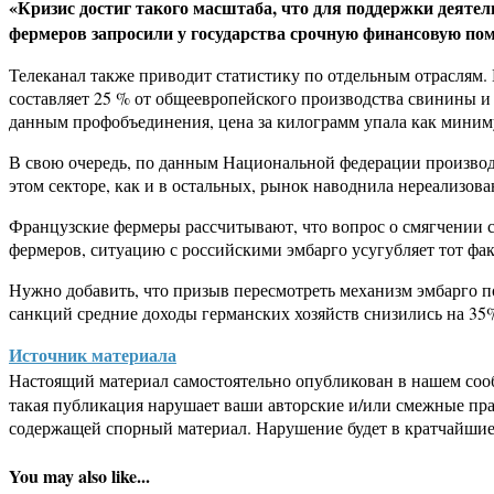
«Кризис достиг такого масштаба, что для поддержки деятел
фермеров запросили у государства срочную финансовую помо
Телеканал также приводит статистику по отдельным отраслям.
составляет 25 % от общеевропейского производства свинины и 
данным профобъединения, цена за килограмм упала как минимум
В свою очередь, по данным Национальной федерации производит
этом секторе, как и в остальных, рынок наводнила нереализов
Французские фермеры рассчитывают, что вопрос о смягчении 
фермеров, ситуацию с российскими эмбарго усугубляет тот фак
Нужно добавить, что призыв пересмотреть механизм эмбарго 
санкций средние доходы германских хозяйств снизились на 35
Источник материала
Настоящий материал самостоятельно опубликован в нашем соо
такая публикация нарушает ваши авторские и/или смежные пр
содержащей спорный материал. Нарушение будет в кратчайшие
You may also like...