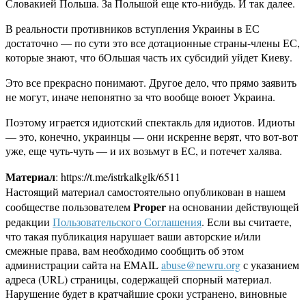
Словакией Польша. За Польшой еще кто-нибудь. И так далее.
В реальности противников вступления Украины в ЕС
достаточно — по сути это все дотационные страны-члены ЕС,
которые знают, что бОльшая часть их субсидий уйдет Киеву.
Это все прекрасно понимают. Другое дело, что прямо заявить
не могут, иначе непонятно за что вообще воюет Украина.
Поэтому играется идиотский спектакль для идиотов. Идиоты
— это, конечно, украинцы — они искренне верят, что вот-вот
уже, еще чуть-чуть — и их возьмут в ЕС, и потечет халява.
Материал
: https://t.me/istrkalkglk/6511
Настоящий материал самостоятельно опубликован в нашем
Proper
сообществе пользователем
на основании действующей
редакции
Пользовательского Соглашения
. Если вы считаете,
что такая публикация нарушает ваши авторские и/или
смежные права, вам необходимо сообщить об этом
администрации сайта на EMAIL
abuse@newru.org
с указанием
адреса (URL) страницы, содержащей спорный материал.
Нарушение будет в кратчайшие сроки устранено, виновные