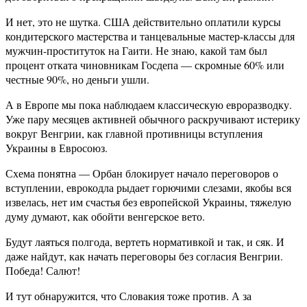
И нет, это не шутка. США действительно оплатили курсы
кондитерского мастерства и танцевальные мастер-классы для
мужчин-проституток на Гаити. Не знаю, какой там был
процент отката чиновникам Госдепа — скромные 60% или
честные 90%, но деньги ушли.
А в Европе мы пока наблюдаем классическую евроразводку.
Уже пару месяцев активней обычного раскручивают истерику
вокруг Венгрии, как главной противницы вступления
Украины в Евросоюз.
Схема понятна — Орбан блокирует начало переговоров о
вступлении, еврокодла рыдает горючими слезами, якобы вся
извелась, нет им счастья без европейской Украины, тяжелую
думу думают, как обойти венгерское вето.
Будут лаяться полгода, вертеть нормативкой и так, и сяк. И
даже найдут, как начать переговоры без согласия Венгрии.
Победа! Салют!
И тут обнаружится, что Словакия тоже против. А за