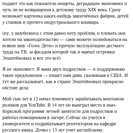
подают это как показатель нищеты, деградации экономики и
чуть ли не возвращения к детскому труду XIX века. Сразу
возникает картинка каких-нибудь закопчённых фабрик, детей
у станков и прочего индустриального кошмара.
(ну, у шоубизнеса с этим давно нету проблем, и плевать они
хотели на законодательство — сами можете полюбоваться на
всякие шоу «Голос Дети» и прочую эксплуатацию десткого
труда на ТВ, за фасадом которой так и маячат островки
Эпштейновых и вот это всё)
Я не экономист. Я мама двух подростков — и поддерживаю
такие предложения — пишет нам дама, свалившая в США. И
тут же рассказывает, как в стране Эпштейновых прекрасно
обстоят дела:
Мой сын лет в 12 начал понемногу зарабатывать монтажом
роликов для YouTube. В 14 лет он выиграл место в нью-
йоркской программе летней занятости для подростков и
работал помощником в лагере. Сейчас он учится в
университете и подрабатывает репетитором на кафедре
русского языка. Дочка с 13 лет учит английскому.