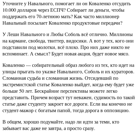
Уточните у Навального, помогает ли он Коваленко отсудить
10.000 долларов через ЕСПЧ? Собирает ли деньги, чтобы
поддержать его 70-летнюю мать? Как часто миллионер
Навальный посылает Коваленко продуктовые передачи?
У Леши Навального и Любы Соболь всё отлично. Миллионы
на кармане, свобода, твиттер, видосики. А вот у тех, кого они
подставили под молотки, всё плохо. Про них даже никто не
вспоминает. А смысл? Будет новая акция, будет новое мясо.
Коваленко — собирательный образ любого из тех, кто идет на
улицы прыгать по указке Навального, Соболь и их кураторов.
Сломанная судьба и сломанная жизнь. Отсидевший по
экстремистской статье Коваленко выйдет, когда ему будет уже
больше 50 лет. Бескрайние перспективы можете легко
представить. Причем возраст тут неважен, судимость по такой
статье даже студенту закроет все дороги. Если вы конечно не
студент-мажор с богатым папой, тогда дорога в оппозицию.
В общем, хорошо подумайте, надо ли идти за теми, кто
забывает вас даже не завтра, а просто сразу.