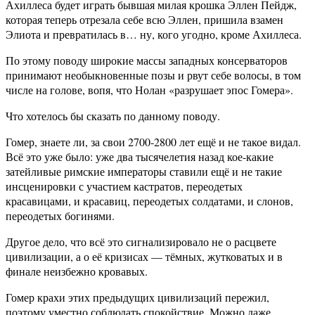
Ахиллеса будет играть бывшая милая крошка Эллен Пейдж,
которая теперь отрезала себе всю Эллен, пришила взамен
Элиота и превратилась в… ну, кого угодно, кроме Ахиллеса.
По этому поводу широкие массы западных консерваторов
принимают необыкновенные позы и рвут себе волосы, в том
числе на голове, вопя, что Нолан «разрушает эпос Гомера».
Что хотелось бы сказать по данному поводу.
Гомер, знаете ли, за свои 2700-2800 лет ещё и не такое видал.
Всё это уже было: уже два тысячелетия назад кое-какие
затейливые римские императоры ставили ещё и не такие
инсценировки с участием кастратов, переодетых
красавицами, и красавиц, переодетых солдатами, и слонов,
переодетых богинями.
Другое дело, что всё это сигнализировало не о расцвете
цивилизации, а о её кризисах — тёмных, жутковатых и в
финале неизбежно кровавых.
Гомер крахи этих предыдущих цивилизаций пережил,
поэтому уместно соблюдать спокойствие. Можно даже