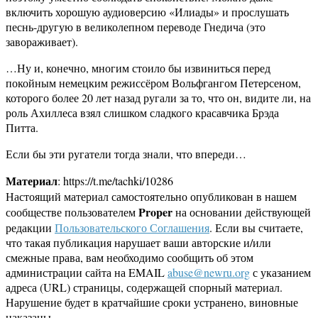
включить хорошую аудиоверсию «Илиады» и прослушать
песнь-другую в великолепном переводе Гнедича (это
завораживает).
…Ну и, конечно, многим стоило бы извиниться перед
покойным немецким режиссёром Вольфгангом Петерсеном,
которого более 20 лет назад ругали за то, что он, видите ли, на
роль Ахиллеса взял слишком сладкого красавчика Брэда
Питта.
Если бы эти ругатели тогда знали, что впереди…
Материал
: https://t.me/tachki/10286
Настоящий материал самостоятельно опубликован в нашем
Proper
сообществе пользователем
на основании действующей
редакции
Пользовательского Соглашения
. Если вы считаете,
что такая публикация нарушает ваши авторские и/или
смежные права, вам необходимо сообщить об этом
администрации сайта на EMAIL
abuse@newru.org
с указанием
адреса (URL) страницы, содержащей спорный материал.
Нарушение будет в кратчайшие сроки устранено, виновные
наказаны.