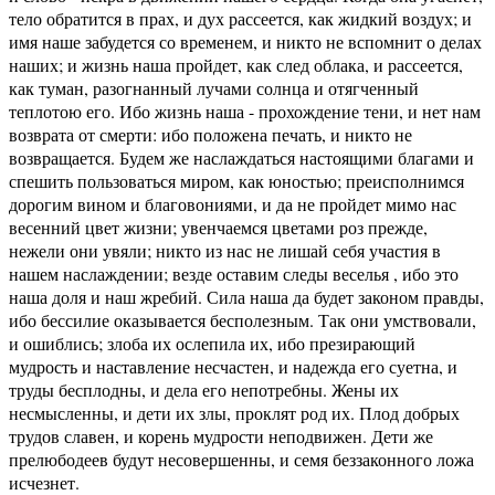
тело обратится в прах, и дух рассеется, как жидкий воздух; и
имя наше забудется со временем, и никто не вспомнит о делах
наших; и жизнь наша пройдет, как след облака, и рассеется,
как туман, разогнанный лучами солнца и отягченный
теплотою его. Ибо жизнь наша - прохождение тени, и нет нам
возврата от смерти: ибо положена печать, и никто не
возвращается. Будем же наслаждаться настоящими благами и
спешить пользоваться миром, как юностью; преисполнимся
дорогим вином и благовониями, и да не пройдет мимо нас
весенний цвет жизни; увенчаемся цветами роз прежде,
нежели они увяли; никто из нас не лишай себя участия в
нашем наслаждении; везде оставим следы веселья , ибо это
наша доля и наш жребий. Сила наша да будет законом правды,
ибо бессилие оказывается бесполезным. Так они умствовали,
и ошиблись; злоба их ослепила их, ибо презирающий
мудрость и наставление несчастен, и надежда его суетна, и
труды бесплодны, и дела его непотребны. Жены их
несмысленны, и дети их злы, проклят род их. Плод добрых
трудов славен, и корень мудрости неподвижен. Дети же
прелюбодеев будут несовершенны, и семя беззаконного ложа
исчезнет.