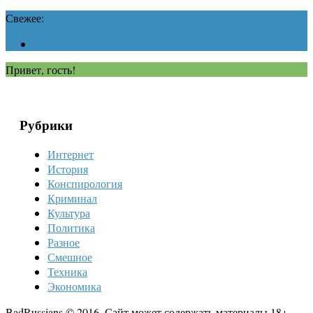
Свежее:
Привет, гость!
Рубрики
Интернет
История
Конспирология
Криминал
Культура
Политика
Разное
Смешное
Техника
Экономика
BadRussians © 2016. Сайт может содержать материалы 18+