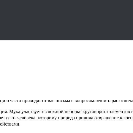
ю часто приходят от вас письма с вопросом: «чем тарас отличает
юция. Муха участвует в сложной цепочке круговорота элементов
ает ее от человека, которому природа привила отвращение к гогн
войствами.