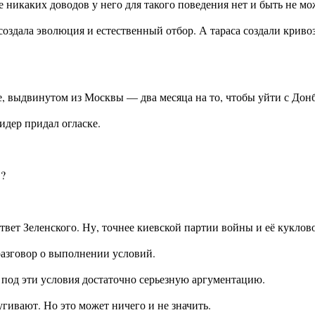
е никаких доводов у него для такого поведения нет и быть не мо
создала эволюция и естественный отбор. А тараса создали крив
е, выдвинутом из Москвы — два месяца на то, чтобы уйти с Донб
идер придал огласке.
в?
твет Зеленского. Ну, точнее киевской партии войны и её куклов
азговор о выполнении условий.
 под эти условия достаточно серьезную аргументацию.
гивают. Но это может ничего и не значить.