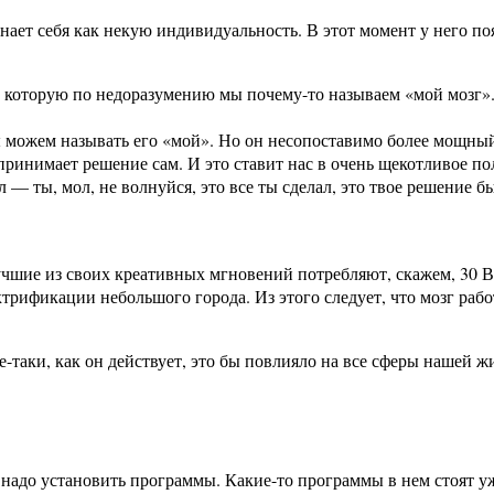
нает себя как некую индивидуальность. В этот момент у него поя
, которую по недоразумению мы почему-то называем «мой мозг».
мы можем называть его «мой». Но он несопоставимо более мощный,
принимает решение сам. И это ставит нас в очень щекотливое пол
 — ты, мол, не волнуйся, это все ты сделал, это твое решение б
 лучшие из своих креативных мгновений потребляют, скажем, 3
трификации небольшого города. Из этого следует, что мозг раб
все-таки, как он действует, это бы повлияло на все сферы наше
до установить программы. Какие-то программы в нем стоят уже, 