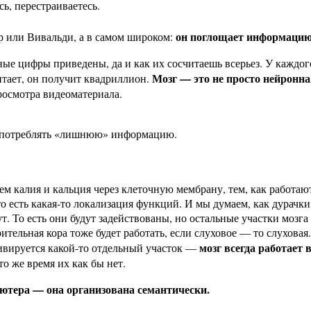
сь, перестраиваетесь.
он поглощает информацию
ер или Вивальди, а в самом широком:
ые цифры приведены, да и как их сосчитаешь всерьез. У каждого
Мозг — это не просто нейронная 
читает, он получит квадриллион.
росмотра видеоматериала.
ем потреблять «лишнюю» информацию.
м калия и кальция через клеточную мембрану, тем, как работают 
о есть какая-то локализация функций. И мы думаем, как дурачки,
ут. То есть они будут задействованы, но остальные участки мозг
зрительная кора тоже будет работать, если слуховое — то слухов
мозг всегда работает 
тивируется какой-то отдельный участок —
 то же время их как бы нет.
ьютера — она организована семантически.