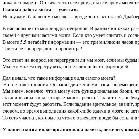
пока не помрете. Он качает это все время, вы все время меняете
Главная работа мозга — учиться.
Не в узком, банальном смысле — вроде знать, кто такой Драйз
В нас больше ста миллиардов нейронов. В разных книжках разн
связей с другими частями мозга. Если кто умеет считать и сос
В мозге 5,5 петабайт информации — это три миллиона часов п
Триста лет непрерывного просмотра!
Это ответ на вопрос, не перегрузим ли мы мозг, если мы буд
Мы его можем перегрузить, но не «лишней» информацией.
Для начала, что такое информация для самого мозга?
Это не только знания. Он занят движениями, занят перемещение
Мы знаем, конечно, что в мозгу есть функциональные блоки, чт
активированы зоны, которые заняты речью. Так вот нет, не буд
этот момент будут работать. Если задание зрительное, значит, 
словом, во время выполнения какой-либо задачи в мозге не ак
То есть участки, которые за что-то отвечают, вроде бы есть, и в
У нашего мозга иначе организована память, нежели у комп