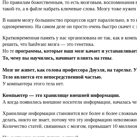
По правилам божественным, то есть мозговым, воспоминания в м
такой-то, а в файле набрать ключевые слова. Мозгу тоже нужен
В нашем мозгу большинство процессов идет параллельно, в то
одновременно. На самом деле он просто очень быстро скачет с з
Кратковременная память у нас организована не так, как в компь
решить, что hardware мозга — это генетика.
программы, которые наш мозг качает и устанавливает 
Но те
То, чему вы научились, начинает влиять на гены
.
Мозг не живет, как голова профессора Доуэля, на тарелке. 
Тело является его непосредственной частью.
У компьютера этого тела нет.
Компьютер — это хранилище внешней информации.
А когда появились внешние носители информации, началась чел
Хранилище информации становится все более и более сложным: 
делать, никто не знает, потому что эту информацию невозможн
Количество статей, связанных с мозгом, превышает 10 миллион