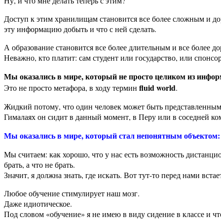
Ну, и что мне делать теперь с этим?
Доступ к этим хранилищам становится все более сложным и доро
эту информацию добыть и что с ней сделать.
А образование становится все более длительным и все более до
Неважно, кто платит: сам студент или государство, или спонсо
Мы оказались в мире, который не просто целиком из инфор
fluid world
Это не просто метафора, в ходу термин
.
Жидкий потому, что один человек может быть представленным в 
Гималаях он сидит в данный момент, в Перу или в соседней ко
Мы оказались в мире, который стал непонятным объектом: н
Мы считаем: как хорошо, что у нас есть возможность дистанцио
брать, а что не брать.
Значит, я должна знать, где искать. Вот тут-то перед нами вс
Любое обучение стимулирует наш мозг.
Даже идиотическое.
Под словом «обучение» я не имею в виду сидение в классе и чт