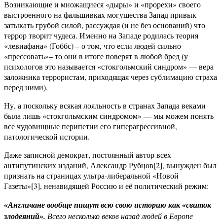
Возникающие и множащиеся «дыры» и «прорехи» своего
выстроенного на фальшивках могущества Запад привык
затыкать грубой силой, рассуждая (и не без оснований) что
террор творит чудеса. Именно на Западе родилась теория
«левиафана» (Гоббс) – о том, что если людей сильно
«прессовать»– то они в итоге поверят в любой бред (у
психологов это называется «стокгольмский синдром» — вера
заложника террористам, приходящая через сублимацию страха
перед ними).
Ну, а поскольку всякая лояльность в странах Запада веками
была лишь «стокгольмским синдромом» — мы можем понять
все чудовищные перипетии его гиперагрессивной,
патологической истории.
Даже записной демократ, постоянный автор всех
антипутинских изданий, Александр Рубцов[2], вынужден был
признать на страницах ультра-либеральной «Новой
Газеты»[3], ненавидящей Россию и её политический режим:
«Англичане вообще пишут всю свою историю как «свиток
злодеяний».
Всего несколько веков назад людей в Европе