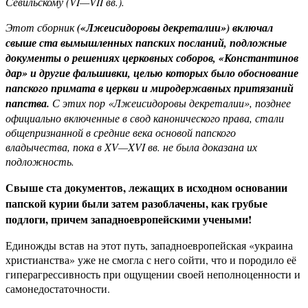
Севильскому (VI—VII вв.).
Этот сборник
(«Лжеисидоровы декреталии») включал
свыше ста вымышленных папских посланий, подложные
документы о решениях церковных соборов, «Константинов
дар» и другие фальшивки, целью которых было обоснование
папского примата в церкви и миродержавных притязаний
папства.
С этих пор «Лжеисидоровы декреталии», позднее
официально включенные в свод канонического права, стали
общепризнанной в средние века основой папского
владычества, пока в XV—XVI вв. не была доказана их
подложность.
Свыше ста документов, лежащих в исходном основании
папской курии были затем разоблачены, как грубые
подлоги, причем западноевропейскими учеными!
Единожды встав на этот путь, западноевропейская «украина
христианства» уже не смогла с него сойти, что и породило её
гиперагрессивность при ощущении своей неполноценности и
самонедостаточности.