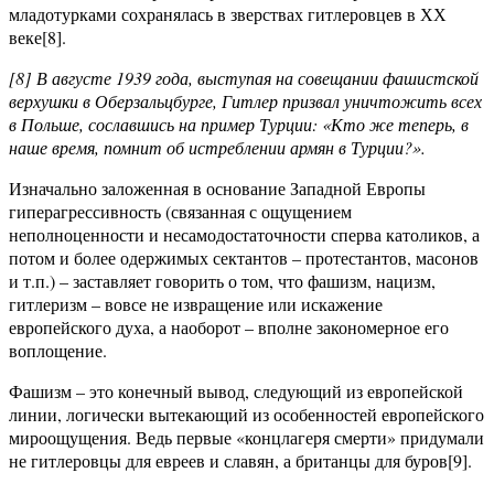
младотурками сохранялась в зверствах гитлеровцев в ХХ
веке[8].
[8] В августе 1939 года, выступая на совещании фашистской
верхушки в Оберзальцбурге, Гитлер призвал уничтожить всех
в Польше, сославшись на пример Турции: «Кто же теперь, в
наше время, помнит об истреблении армян в Турции?».
Изначально заложенная в основание Западной Европы
гиперагрессивность (связанная с ощущением
неполноценности и несамодостаточности сперва католиков, а
потом и более одержимых сектантов – протестантов, масонов
и т.п.) – заставляет говорить о том, что фашизм, нацизм,
гитлеризм – вовсе не извращение или искажение
европейского духа, а наоборот – вполне закономерное его
воплощение.
Фашизм – это конечный вывод, следующий из европейской
линии, логически вытекающий из особенностей европейского
мироощущения. Ведь первые «концлагеря смерти» придумали
не гитлеровцы для евреев и славян, а британцы для буров[9].