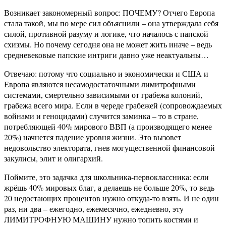
Возникает закономерный вопрос: ПОЧЕМУ? Отчего Европа
стала такой, мы по мере сил объяснили – она утверждала себя
силой, противной разуму и логике, что началось с папской
схизмы. Но почему сегодня она не может жить иначе – ведь
средневековые папские интриги давно уже неактуальны…
Отвечаю: потому что социально и экономически и США и
Европа являются несамодостаточными лимитрофными
системами, смертельно зависимыми от грабежа колоний,
грабежа всего мира. Если в череде грабежей (сопровождаемых
войнами и геноцидами) случится заминка – то в стране,
потребляющей 40% мирового ВВП (а производящего менее
20%) начнется падение уровня жизни. Это вызовет
недовольство электората, гнев могущественной финансовой
закулисы, элит и олигархий.
Поймите, это задачка для школьника-первоклассника: если
жрёшь 40% мировых благ, а делаешь не больше 20%, то ведь
20 недостающих процентов нужно откуда-то взять. И не один
раз, ни два – ежегодно, ежемесячно, ежедневно, эту
ЛИМИТРОФНУЮ МАШИНУ нужно топить костями и