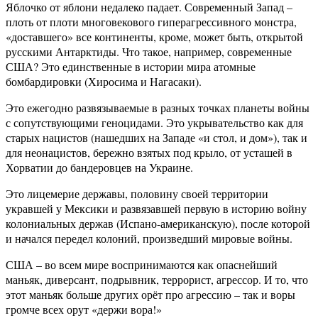
Яблочко от яблони недалеко падает. Современный Запад –
плоть от плоти многовекового гиперагрессивного монстра,
«доставшего» все континенты, кроме, может быть, открытой
русскими Антарктиды. Что такое, например, современные
США? Это единственные в истории мира атомные
бомбардировки (Хиросима и Нагасаки).
Это ежегодно развязываемые в разных точках планеты войны
с сопутствующими геноцидами. Это укрывательство как для
старых нацистов (нашедших на Западе «и стол, и дом»), так и
для неонацистов, бережно взятых под крыло, от усташей в
Хорватии до бандеровцев на Украине.
Это лицемерие державы, половину своей территории
укравшей у Мексики и развязавшей первую в историю войну
колониальных держав (Испано-американскую), после которой
и начался передел колоний, произведший мировые войны.
США – во всем мире воспринимаются как опаснейший
маньяк, диверсант, подрывник, террорист, агрессор. И то, что
этот маньяк больше других орёт про агрессию – так и воры
громче всех орут «держи вора!»