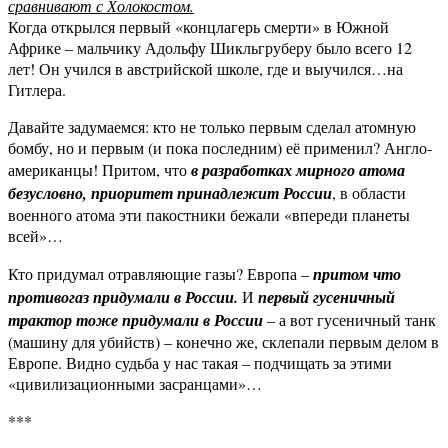
сравнивают с Холокостом.
Когда открылся первый «концлагерь смерти» в Южной
Африке – мальчику Адольфу Шикльгруберу было всего 12
лет! Он учился в австрийской школе, где и выучился…на
Гитлера.
Давайте задумаемся: кто не только первым сделал атомную
бомбу, но и первым (и пока последним) её применил? Англо-
американцы! Притом, что
в разработках мирного атома
безусловно, приоритет принадлежит России
, в области
военного атома эти пакостники бежали «впереди планеты
всей»…
Кто придумал отравляющие газы? Европа –
притом что
противогаз придумали в России.
И
первый гусеничный
трактор тоже придумали в России
– а вот гусеничный танк
(машину для убийств) – конечно же, склепали первым делом в
Европе. Видно судьба у нас такая – подчищать за этими
«цивилизационными засранцами»…
***