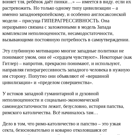
воняет тля, ребёнок даёт пинки…» — имеется в виду. если их
растревожить. Но только одному типу цивилизации – а
именно западноевропейскому, и особенно англосаксонской
модели – присуща ГИПЕРАГРЕССИВНОСТЬ. Она
неразрывно связана с заложенными в модель Запада
комплексом неполноценности, несамодостаточности,
вызывающими постоянную потребность в самоутверждении.
Эту глубинную мотивацию многие западные политики не
понимают умом, они её «сердцем чувствуют». Некоторые (как
Гитлер) – напротив, прекрасно понимают, и используют,
направляя гиперагрессивность западного человека в нужную
им сторону. Попутно они объявляют её «вершиной
цивилизации» и «пределом совершенства».
У истоков западной гуманитарной и духовной
неполноценности и социально-экономической
самонедостаточности лежит, безусловно, история папства,
римского католичества. Всё начиналось там…
Дело в том, что римо-католичество и папство – это узкая
секта, безосновательно и коварно отколовшаяся от