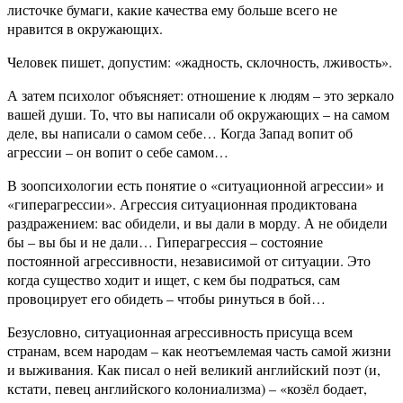
листочке бумаги, какие качества ему больше всего не
нравится в окружающих.
Человек пишет, допустим: «жадность, склочность, лживость».
А затем психолог объясняет: отношение к людям – это зеркало
вашей души. То, что вы написали об окружающих – на самом
деле, вы написали о самом себе… Когда Запад вопит об
агрессии – он вопит о себе самом…
В зоопсихологии есть понятие о «ситуационной агрессии» и
«гиперагрессии». Агрессия ситуационная продиктована
раздражением: вас обидели, и вы дали в морду. А не обидели
бы – вы бы и не дали… Гиперагрессия – состояние
постоянной агрессивности, независимой от ситуации. Это
когда существо ходит и ищет, с кем бы подраться, сам
провоцирует его обидеть – чтобы ринуться в бой…
Безусловно, ситуационная агрессивность присуща всем
странам, всем народам – как неотъемлемая часть самой жизни
и выживания. Как писал о ней великий английский поэт (и,
кстати, певец английского колониализма) – «козёл бодает,