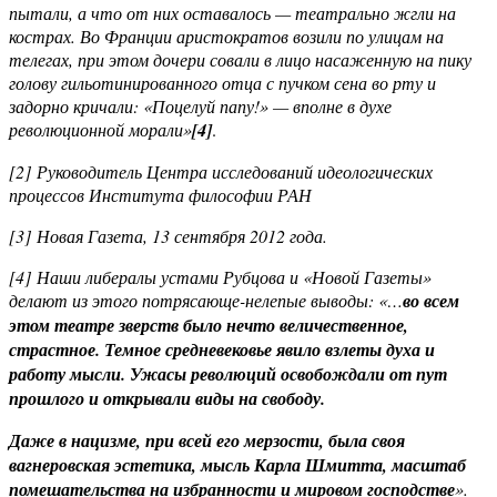
пытали, а что от них оставалось — театрально жгли на
кострах. Во Франции аристократов возили по улицам на
телегах, при этом дочери совали в лицо насаженную на пику
голову гильотинированного отца с пучком сена во рту и
задорно кричали: «Поцелуй папу!» — вполне в духе
революционной морали»
[4]
.
[2] Руководитель Центра исследований идеологических
процессов Института философии РАН
[3] Новая Газета, 13 сентября 2012 года.
[4] Наши либералы устами Рубцова и «Новой Газеты»
делают из этого потрясающе-нелепые выводы: «
…
во всем
этом театре зверств было нечто величественное,
страстное. Темное средневековье явило взлеты духа и
работу мысли. Ужасы революций освобождали от пут
прошлого и открывали виды на свободу.
Даже в нацизме, при всей его мерзости, была своя
вагнеровская эстетика, мысль Карла Шмитта, масштаб
помешательства на избранности и мировом господстве
».