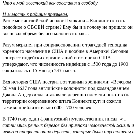
Что в мой жестокий век восславил я свободу
И милость к падшим призывал.
Разве мог английский аналог Пушкина – Киплинг сказать
подобное о СВОЕЙ стране? Ему бы и в голову не пришло: он
воспевал «бремя белого колонизатора»…
Разум меркнет при соприкосновении с трагедией геноцида
коренного населения в США и вообще в Америке! Сегодня
конгресс индейских организаций и историки США
утверждают, что численность индейцев с 1500 года до 1900
сократилась с 15 млн до 237 тысяч.
Вся история США пестрит вот такими хрониками: «Вечером
26 мая 1637 года английские колонисты под командованием
Джона Андерхилла, атаковали деревню племени пекотов (на
территории современного штата Коннектикут) и сожгли
заживо приблизительно 600—700 человек.
В 1740 году один французский путешественник писал:
«…
сотни миль речных берегов без признака человеческой жизни и
некогда процветающих деревень, которые были опустошены и