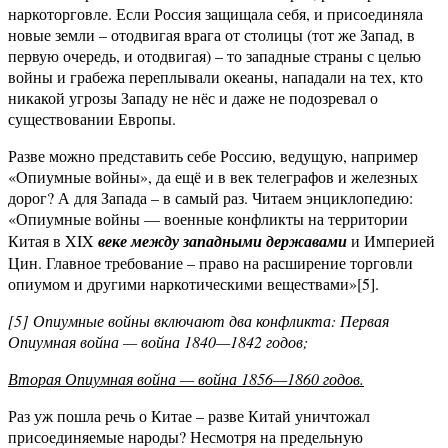
наркоторговле. Если Россия защищала себя, и присоединяла
новые земли – отодвигая врага от столицы (тот же Запад, в
первую очередь, и отодвигая) – то западные страны с целью
войны и грабежа переплывали океаны, нападали на тех, кто
никакой угрозы Западу не нёс и даже не подозревал о
существовании Европы.
Разве можно представить себе Россию, ведущую, например
«Опиумные войны», да ещё и в век телеграфов и железных
дорог? А для Запада – в самый раз. Читаем энциклопедию:
«Опиумные войны — военные конфликты на территории
Китая в XIX
веке между западными державами
и Империей
Цин. Главное требование – право на расширение торговли
опиумом и другими наркотическими веществами»[5].
[5] Опиумные войны включают два конфликта: Первая
Опиумная война — война 1840—1842 годов;
Вторая Опиумная война — война 1856—1860 годов.
Раз уж пошла речь о Китае – разве Китай уничтожал
присоединяемые народы? Несмотря на предельную