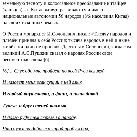
земельную тесноту и колоссальное преобладание китайцев
(ханьцев) – в Китае живут, развиваются и имеют
национальные автономии 56 народов (8% населения Китая)
на своих исконных землях.
О России монархист И.Солоневич писал: «Тысячу народов и
племён приняла в себя Россия; тысяча народов в ней и ныне
живёт, ни один не пропал». Да что там Солоневич, когда сам
великий А.С.Пушкин сказал о народах России свои
бессмертные слова![6]
[6]… Слух обо мне пройдет по всей Руси великой,
И назовет меня всяк сущий в ней язык,
И гордый внук славян, и финн, и ныне дикой
Тунгус, и друг степей калмык.
И долго буду тем любезен я народу,
Что чувства добрые я лирой пробуждал,