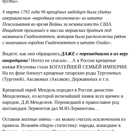
пусты».
8 марта 1782 года 96 крещёных индейцев были убиты
американским «народным ополчением» из штата
Пенсильвания во время Войны за независимость США.
Инцидент произошёл в миссии моравских братьев под
названием Гнаденхюттен, которая была расположена рядом
с нынешним городом Гнаденхюттен в штате Огайо
».
Видите, как они обращались
ДАЖЕ с перешедшими в их веру
инородцами
? Ничто не спасало… А в России крещеные
князья Юсуповы стали БОГАТЕЙШЕЙ СЕМЬЁЙ ИМПЕРИИ.
На их фоне блекнут крещеные татарские роды Тургеневых
(Тургеней), Аксаковых (Аксаков), Державиных и т.п.
Крещеный еврей Мендель породил в России династию
Менделеевых, из которой величайший химик всех времен и
народов, Д.И.Менделеев. Перешедший в православие род
шотландцев Лермонтов дал М.Ю.Лермонтова…
Оставим знатные имена – их можно считать исключением из
правила. Возьмём общую статистику: народы, вошедшие в