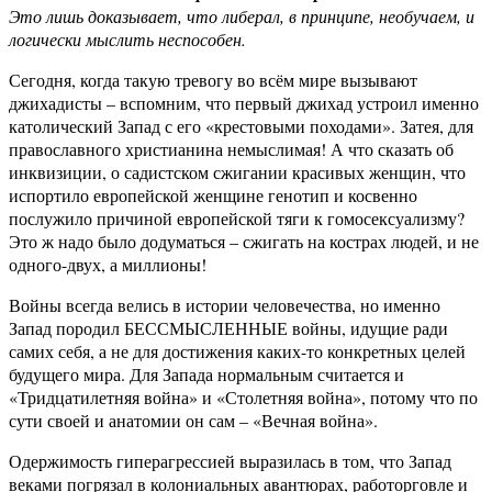
Это лишь доказывает, что либерал, в принципе, необучаем, и
логически мыслить неспособен.
Сегодня, когда такую тревогу во всём мире вызывают
джихадисты – вспомним, что первый джихад устроил именно
католический Запад с его «крестовыми походами». Затея, для
православного христианина немыслимая! А что сказать об
инквизиции, о садистском сжигании красивых женщин, что
испортило европейской женщине генотип и косвенно
послужило причиной европейской тяги к гомосексуализму?
Это ж надо было додуматься – сжигать на кострах людей, и не
одного-двух, а миллионы!
Войны всегда велись в истории человечества, но именно
Запад породил БЕССМЫСЛЕННЫЕ войны, идущие ради
самих себя, а не для достижения каких-то конкретных целей
будущего мира. Для Запада нормальным считается и
«Тридцатилетняя война» и «Столетняя война», потому что по
сути своей и анатомии он сам – «Вечная война».
Одержимость гиперагрессией выразилась в том, что Запад
веками погрязал в колониальных авантюрах, работорговле и