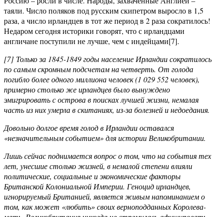
Россию – росли в числе. Народы, захваченные Англией –
таяли. Число поляков под русским скипетром выросло в 1,5
раза, а число ирландцев в тот же период в 2 раза сократилось!
Недаром сегодня историки говорят, что с ирландцами
англичане поступили не лучше, чем с индейцами[7].
[7] Только за 1845-1849 годы население Ирландии сократилось
по самым скромным подсчетам на четверть. От голода
погибло более одного миллиона человек (1 029 552 человек),
примерно столько же ирландцев было вынуждено
эмигрировать с острова в поисках лучшей жизни, немалая
часть из них умерла в скитаниях, из-за болезней и недоедания.
Довольно долгое время голод в Ирландии оставался
«незначительным событием» для истории Великобритании.
Лишь сейчас поднимается вопрос о том, что на события тех
лет, унесшие столько жизней, в немалой степени влияли
политические, социальные и экономические факторы
Британской Колониальной Империи. Геноцид ирландцев,
игнорируемый Британией, является живым напоминанием о
том, как может «любить» своих верноподданных Королева-
мать. Великобритания никогда не стремилась афишировать