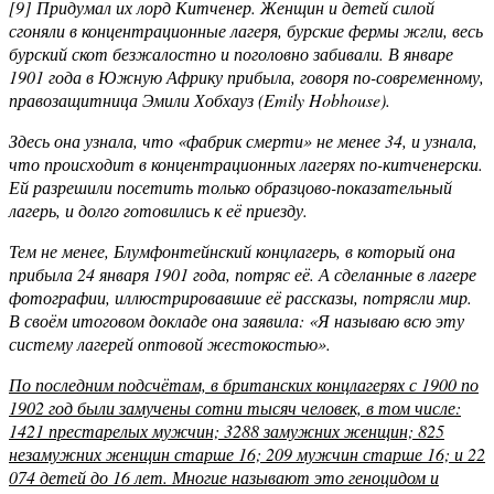
[9] Придумал их лорд Китченер. Женщин и детей силой
сгоняли в концентрационные лагеря, бурские фермы жгли, весь
бурский скот безжалостно и поголовно забивали. В январе
1901 года в Южную Африку прибыла, говоря по-современному,
правозащитница Эмили Хобхауз (Emily Hobhouse).
Здесь она узнала, что «фабрик смерти» не менее 34, и узнала,
что происходит в концентрационных лагерях по-китченерски.
Ей разрешили посетить только образцово-показательный
лагерь, и долго готовились к её приезду.
Тем не менее, Блумфонтейнский концлагерь, в который она
прибыла 24 января 1901 года, потряс её. А сделанные в лагере
фотографии, иллюстрировавшие её рассказы, потрясли мир.
В своём итоговом докладе она заявила: «Я называю всю эту
систему лагерей оптовой жестокостью».
По последним подсчётам, в британских концлагерях с 1900 по
1902 год были замучены сотни тысяч человек, в том числе:
1421 престарелых мужчин; 3288 замужних женщин; 825
незамужних женщин старше 16; 209 мужчин старше 16; и 22
074 детей до 16 лет. Многие называют это геноцидом и