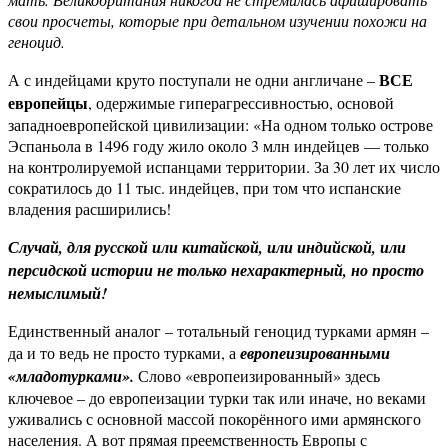
свои просчеты, которые при детальном изучении похожи на
геноцид.
ВСЕ
А с индейцами круто поступали не одни англичане –
европейцы
, одержимые гиперагрессивностью, основой
западноевропейской цивилизации: «На одном только острове
Эспаньола в 1496 году жило около 3 млн индейцев — только
на контролируемой испанцами территории. За 30 лет их число
сократилось до 11 тыс. индейцев, при том что испанские
владения расширились!
Случай, для русской или китайской, или индийской, или
персидской истории не только нехарактерный, но просто
немыслимый!
Единственный аналог – тотальный геноцид турками армян –
да и то ведь не просто турками, а
европеизированными
«младотурками».
Слово «европеизированный» здесь
ключевое – до европеизации турки так или иначе, но веками
уживались с основной массой покорённого ими армянского
населения. А вот прямая преемственность Европы с