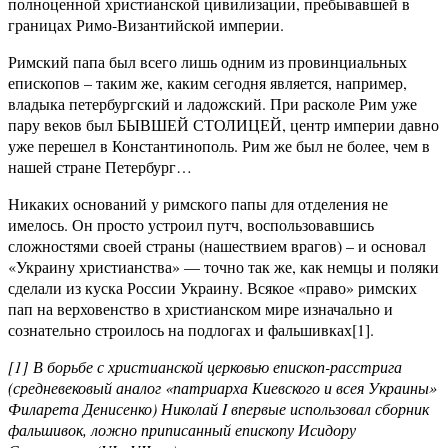
полноценной христианской цивилизации, пребывавшей в
границах Римо-Византийской империи.
Римский папа был всего лишь одним из провинциальных
епископов – таким же, каким сегодня является, например,
владыка петербургский и ладожский. При расколе Рим уже
пару веков был БЫВШЕЙ СТОЛИЦЕЙ, центр империи давно
уже перешел в Константинополь. Рим же был не более, чем в
нашей стране Петербург…
Никаких оснований у римского папы для отделения не
имелось. Он просто устроил путч, воспользовавшись
сложностями своей страны (нашествием врагов) – и основал
«Украину христианства» — точно так же, как немцы и поляки
сделали из куска России Украину. Всякое «право» римских
пап на верховенство в христианском мире изначально и
сознательно строилось на подлогах и фальшивках[1].
[1] В борьбе с христианской церковью епископ-расстрига
(средневековый аналог «патриарха Киевского и всея Украины»
Филарета Денисенко) Николай I впервые использовал сборник
фальшивок, ложно приписанный епископу Исидору