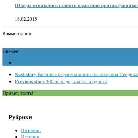
Шведы отказались ставить памятник против фашизм
18.02.2015
Комментарии
Свежее:
Next story
Военные реформы министра обороны Сердюко
Previous story
300 не надо, хватит и одного
Привет, гость!
Рубрики
Интернет
История