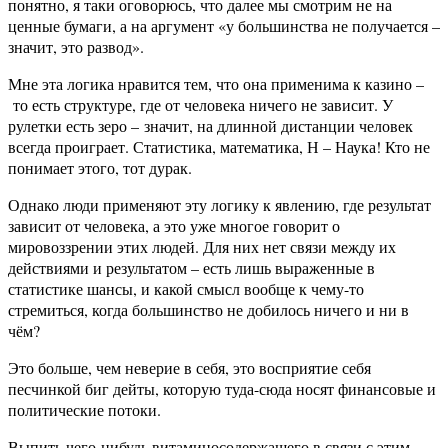
понятно, я таки оговорюсь, что далее мы смотрим не на
ценные бумаги, а на аргумент «у большинства не получается –
значит, это развод».
Мне эта логика нравится тем, что она применима к казино –
то есть структуре, где от человека ничего не зависит. У
рулетки есть зеро – значит, на длинной дистанции человек
всегда проиграет. Статистика, математика, Н – Наука! Кто не
понимает этого, тот дурак.
Однако люди применяют эту логику к явлению, где результат
зависит от человека, а это уже многое говорит о
мировоззрении этих людей. Для них нет связи между их
действиями и результатом – есть лишь выраженные в
статистике шансы, и какой смысл вообще к чему-то
стремиться, когда большинство не добилось ничего и ни в
чём?
Это больше, чем неверие в себя, это восприятие себя
песчинкой биг дейты, которую туда-сюда носят финансовые и
политические потоки.
Выпить чего-нибудь витаминосодержащего в связи с этим