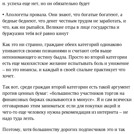
н. успеха еще нет, но он обязательно будет
• Апологеты провала. Они знают, что богатые богатеют, а
бедные беднеют, что денег честным трудом не заработать, и
что, как ни рыпайся, Великие отцы в лице государства и
буржуазии тебя всё равно кинут
Как это ни странно, граждане обеих категорий одинаково
упиваются своими познаниями и считают себя выше
непонимающего истину быдла. Просто во второй категории
есть еще мазохистское желание испытывать боль и унижение
– но это нюансы, и каждый в своей спальне практикует что
хочет.
Так вот, среди граждан второй категории есть такой аргумент
против ценных бумаг: «большинство участников торгов на
финансовых биржах оказываются в минусе». Я и сам всячески
отговариваю этим заниматься: если для покупки акций и
чего-то еще человеку нужна рекомендация из интернета – не
надо туда лезть.
Поэтому, хотя большинству дорогих подписчиков это и так