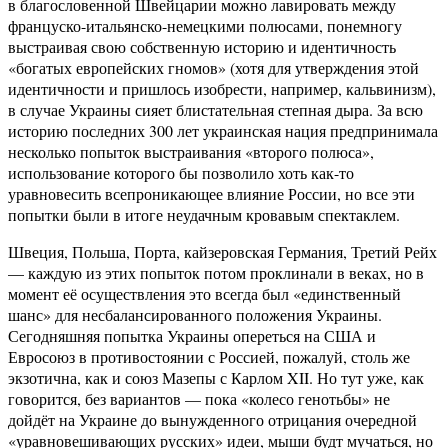
в благословенной Швейцарии можно лавировать между
француско-итальянско-немецкими полюсами, понемногу
выстраивая свою собственную историю и идентичность
«богатых европейских гномов» (хотя для утверждения этой
идентичности и пришлось изобрести, например, кальвинизм),
в случае Украины сияет блистательная степная дыра. За всю
историю последних 300 лет украинская нация предпринимала
несколько попыток выстраивания «второго полюса»,
использование которого бы позволило хоть как-то
уравновесить всепроникающее влияние России, но все эти
попытки были в итоге неудачным кровавым спектаклем.
Швеция, Польша, Порта, кайзеровская Германия, Третий Рейх
— каждую из этих попыток потом проклинали в веках, но в
момент её осуществления это всегда был «единственный
шанс» для несбалансированного положения Украины.
Сегодняшняя попытка Украины опереться на США и
Евросоюз в противостоянии с Россией, пожалуй, столь же
экзотична, как и союз Мазепы с Карлом XII. Но тут уже, как
говорится, без вариантов — пока «колесо генотьбы» не
дойдёт на Украине до вынужденного отрицания очередной
«уравновешивающих русских» идеи, мыши будт мучаться, но