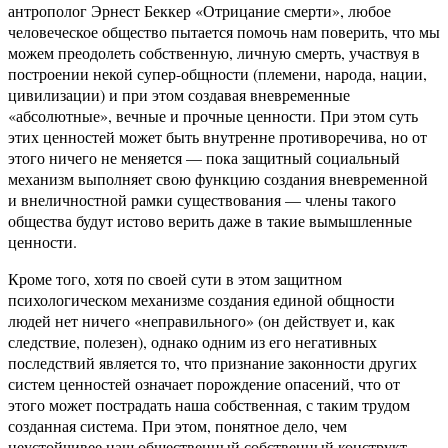
антрополог Эрнест Беккер «Отрицание смерти», любое
человеческое общество пытается помочь нам поверить, что мы
можем преодолеть собственную, личную смерть, участвуя в
построении некой супер-общности (племени, народа, нации,
цивилизации) и при этом создавая вневременные
«абсолютные», вечные и прочные ценности. При этом суть
этих ценностей может быть внутренне противоречива, но от
этого ничего не меняется — пока защитный социальный
механизм выполняет свою функцию создания вневременной
и внеличностной рамки существования — члены такого
общества будут истово верить даже в такие вымышленные
ценности.
Кроме того, хотя по своей сути в этом защитном
психологическом механизме создания единой общности
людей нет ничего «неправильного» (он действует и, как
следствие, полезен), однако одним из его негативных
последствий является то, что признание законности других
систем ценностей означает порождение опасений, что от
этого может пострадать наша собственная, с таким трудом
созданная система. При этом, понятное дело, чем
неустойчивее наш общественный собственный конструкт —