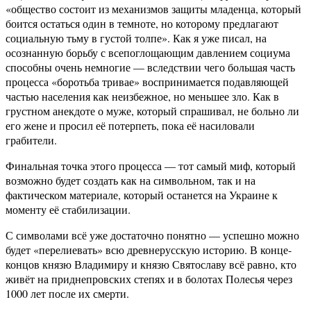
«общество состоит из механизмов защиты младенца, который
боится остаться один в темноте, но которому предлагают
социальную тьму в густой толпе». Как я уже писал, на
осознанную борьбу с всепоглощающим давлением социума
способны очень немногие — вследствии чего большая часть
процесса «боротьба тривае» воспринимается подавляющей
частью населения как неизбежное, но меньшее зло. Как в
грустном анекдоте о муже, который спрашивал, не больно ли
его жене и просил её потерпеть, пока её насиловали
грабители.
Финальная точка этого процесса — тот самый миф, который
возможно будет создать как на символьном, так и на
фактическом материале, который останется на Украине к
моменту её стабилизации.
С символами всё уже достаточно понятно — успешно можно
будет «перелиевать» всю древнерусскую историю. В конце-
концов князю Владимиру и князю Святославу всё равно, кто
живёт на приднепровских степях и в болотах Полесья через
1000 лет после их смерти.