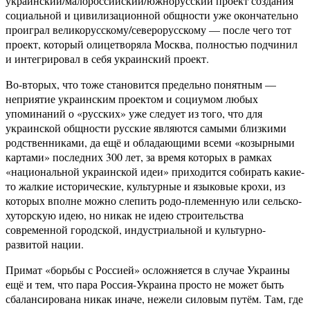
украинский/малороссийский/южнорусский проект создания
социальной и цивилизационной общности уже окончательно
проиграл великорусскому/северорусскому — после чего тот
проект, который олицетворяла Москва, полностью подчинил
и интегрировал в себя украинский проект.
Во-вторых, что тоже становится предельно понятным —
неприятие украинским проектом и социумом любых
упоминаний о «русских» уже следует из того, что для
украинской общности русские являются самыми близкими
родственниками, да ещё и обладающими всеми «козырными
картами» последних 300 лет, за время которых в рамках
«национальной украинской идеи» приходится собирать какие-
то жалкие исторические, культурные и языковые крохи, из
которых вполне можно слепить родо-племенную или сельско-
хуторскую идею, но никак не идею строительства
современной городской, индустриальной и культурно-
развитой нации.
Примат «борьбы с Россией» осложняется в случае Украины
ещё и тем, что пара Россия-Украина просто не может быть
сбалансирована никак иначе, нежели силовым путём. Там, где