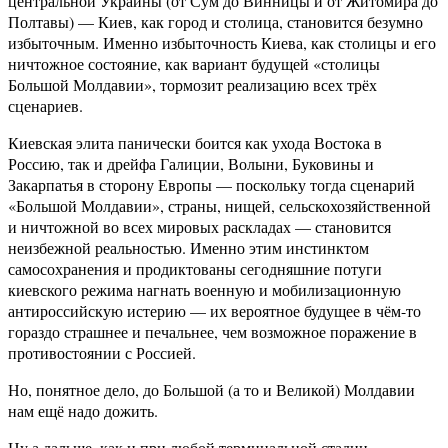
центральной Украины (от Сум до Винницы и от Житомира до
Полтавы) — Киев, как город и столица, становится безумно
избыточным. Именно избыточность Киева, как столицы и его
ничтожное состояние, как вариант будущей «столицы
Большой Молдавии», тормозит реализацию всех трёх
сценариев.
Киевская элита панически боится как ухода Востока в
Россию, так и дрейфа Галиции, Волыни, Буковины и
Закарпатья в сторону Европы — поскольку тогда сценарий
«Большой Молдавии», страны, нищей, сельскохозяйственной
и ничтожной во всех мировых раскладах — становится
неизбежной реальностью. Именно этим инстинктом
самосохранения и продиктованы сегодняшние потуги
киевского режима нагнать военную и мобилизационную
антироссийскую истерию — их вероятное будущее в чём-то
гораздо страшнее и печальнее, чем возможное поражение в
противостоянии с Россией.
Но, понятное дело, до Большой (а то и Великой) Молдавии
нам ещё надо дожить.
Ну а дальше, как и при любой терминальной стадии