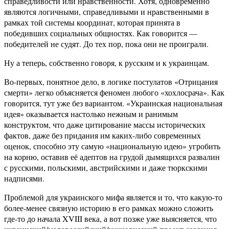
справедливости или нравственности. Хотя, одновременно
являются логичными, справедливыми и нравственными в
рамках той системы координат, которая принята в
победивших социальных общностях. Как говорится —
победителей не судят. До тех пор, пока они не проиграли.
Ну а теперь, собственно говоря, к русским и к украинцам.
Во-первых, понятное дело, в логике постулатов «Отрицания
смерти» легко объясняется феномен любого «хохлосрача». Как
говорится, тут уже без вариантом. «Украинская национальная
идея» оказывается настолько нежным и ранимым
конструктом, что даже цитирование массы исторических
фактов, даже без придания им каких-либо современных
оценок, способно эту самую «национальную идею» угробить
на корню, оставив её адептов на грудой дымящихся развалин
с русскими, польскими, австрийскими и даже тюркскими
надписями.
Проблемой для украинского мифа является и то, что какую-то
более-менее связную историю в его рамках можно сложить
где-то до начала XVIII века, а вот позже уже выясняется, что