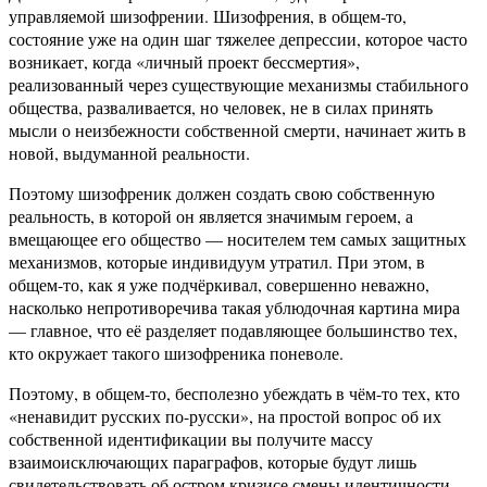
управляемой шизофрении. Шизофрения, в общем-то,
состояние уже на один шаг тяжелее депрессии, которое часто
возникает, когда «личный проект бессмертия»,
реализованный через существующие механизмы стабильного
общества, разваливается, но человек, не в силах принять
мысли о неизбежности собственной смерти, начинает жить в
новой, выдуманной реальности.
Поэтому шизофреник должен создать свою собственную
реальность, в которой он является значимым героем, а
вмещающее его общество — носителем тем самых защитных
механизмов, которые индивидуум утратил. При этом, в
общем-то, как я уже подчёркивал, совершенно неважно,
насколько непротиворечива такая ублюдочная картина мира
— главное, что её разделяет подавляющее большинство тех,
кто окружает такого шизофреника поневоле.
Поэтому, в общем-то, бесполезно убеждать в чём-то тех, кто
«ненавидит русских по-русски», на простой вопрос об их
собственной идентификации вы получите массу
взаимоисключающих параграфов, которые будут лишь
свидетельствовать об остром кризисе смены идентичности.