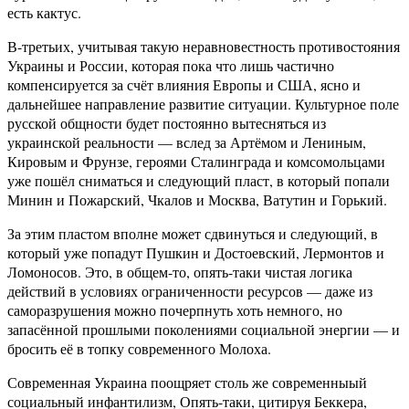
есть кактус.
В-третьих, учитывая такую неравновестность противостояния
Украины и России, которая пока что лишь частично
компенсируется за счёт влияния Европы и США, ясно и
дальнейшее направление развитие ситуации. Культурное поле
русской общности будет постоянно вытесняться из
украинской реальности — вслед за Артёмом и Лениным,
Кировым и Фрунзе, героями Сталинграда и комсомольцами
уже пошёл сниматься и следующий пласт, в который попали
Минин и Пожарский, Чкалов и Москва, Ватутин и Горький.
За этим пластом вполне может сдвинуться и следующий, в
который уже попадут Пушкин и Достоевский, Лермонтов и
Ломоносов. Это, в общем-то, опять-таки чистая логика
действий в условиях ограниченности ресурсов — даже из
саморазрушения можно почерпнуть хоть немного, но
запасённой прошлыми поколениями социальной энергии — и
бросить её в топку современного Молоха.
Современная Украина поощряет столь же современныый
социальный инфантилизм, Опять-таки, цитируя Беккера,