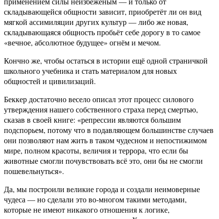
применением силы неизбеженым — и только от
складывающейся общности зависит, приобретёт ли он вид
мягкой ассимиляции других культур — либо же новая,
складывающаяся общность пробьёт себе дорогу в то самое
«вечное, абсолютное будущее» огнём и мечом.
Кончно же, чтобы остаться в истории ещё одной страничкой
школьного учебника и стать материалом для новых
общностей и цивилизаций.
Беккер достаточно весело описал этот процесс силового
утверждения нашего собственного страха перед смертью,
сказав в своей книге: «репрессии являются большим
подспорьем, потому что в подавляющем большинстве случаев
они позволяют нам жить в таком чудесном и непостижимом
мире, полном красоты, величия и террора, что если бы
животные смогли почувствовать всё это, они бы не смогли
пошевельнуться».
Да, мы построили великие города и создали неимоверные
чудеса — но сделали это во-многом такими методами,
которые не имеют никакого отношения к логике,