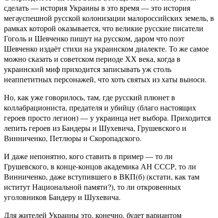
сделать — история Украины в это время — это история
мегауспешной русской колонизации малороссийских земель, в
рамках которой оказывается, что великие русские писатели
Гоголь и Шевченко пишут на русском, даром что поэт
Шевченко издаёт стихи на украинском диалекте. То же самое
можно сказать и советском периоде ХХ века, когда в
украинский миф приходится записывать уж столь
неаппетитных персонажей, что хоть святых из хаты выноси.
Но, как уже говорилось, там, где русский плюнет в
коллабрациониста, предателя и убийцу (благо настоящих
героев просто легион) — у украинца нет выбора. Приходится
лепить героев из Бандеры и Шухевича, Грушевского и
Винниченко, Петлюры и Скоропадского.
И даже непонятно, кого ставить в пример — то ли
Грушевского, в конце-концов академика АН СССР, то ли
Винниченко, даже вступившего в ВКП(б) (кстати, как там
иститут Национальной памяти?), то ли откровенных
уголовников Бандеру и Шухевича.
Для жителей Украины это, конечно, будет вариантом