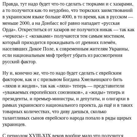
Правда, тут надо будет что-то сделать с тюрками и с хазарами,
а то получится как-то неудобно, что тюркских заимствований
в украинском языке больше 4000, в то время, как в русском —
меньше 2000, а на Донбасс всё равно нападает «русская
Орда». Откреститься от хазаров не получится никак — так как
«черкесы» с «козаками» получаются тем самым мостиком,
который приходится прокидывать от древних племён,
населявших Дикое Поле, к современным жителям Украины,
если национальным миф требует убрать из рассмотрения
русский фактор.
Ну и, конечно же, что-то надо будет сделать с еврейским
фактором, как и с призывом Богдана Хмельницкого бить
«ляхов и жидив», так как «ляхи» теперь — представители
«уважаемых европейских союзников», а «жиды» теперь и
президенты, и премьер-министры, и депутаты, и олигархи в
рамках украинского национального проекта, да ещё и в таких
товарных количествах, что диву даешься, сколько
талантливых сынов еврейского народа попало в ряды щирых
украинцев.
С периодом XVIII-XIX веков вообще мало что получится