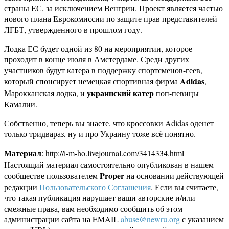
страны ЕС, за исключением Венгрии. Проект является частью
нового плана Еврокомиссии по защите прав представителей
ЛГБТ, утвержденного в прошлом году.
Лодка ЕС будет одной из 80 на мероприятии, которое
проходит в конце июля в Амстердаме. Среди других
участников будут катера в поддержку спортсменов-геев,
Adidas
который спонсирует немецкая спортивная фирма
,
украинский катер
Марокканская лодка, и
поп-певицы
Камалии.
Собственно, теперь вы знаете, что кроссовки Adidas оденет
только тридвараз, ну и про Украину тоже всё понятно.
Материал
: http://i-m-ho.livejournal.com/3414334.html
Настоящий материал самостоятельно опубликован в нашем
Proper
сообществе пользователем
на основании действующей
редакции
Пользовательского Соглашения
. Если вы считаете,
что такая публикация нарушает ваши авторские и/или
смежные права, вам необходимо сообщить об этом
администрации сайта на EMAIL
abuse@newru.org
с указанием