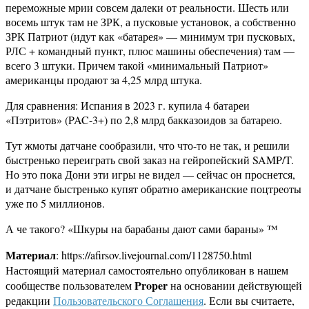
переможные мрии совсем далеки от реальности. Шесть или
восемь штук там не ЗРК, а пусковые установок, а собственно
ЗРК Патриот (идут как «батарея» — минимум три пусковых,
РЛС + командный пункт, плюс машины обеспечения) там —
всего 3 штуки. Причем такой «минимальный Патриот»
американцы продают за 4,25 млрд штука.
Для сравнения: Испания в 2023 г. купила 4 батареи
«Пэтритов» (PAC-3+) по 2,8 млрд бакказоидов за батарею.
Тут жмоты датчане сообразили, что что-то не так, и решили
быстренько переиграть свой заказ на гейропейский SAMP/T.
Но это пока Дони эти игры не видел — сейчас он проснется,
и датчане быстренько купят обратно американские поцтреоты
уже по 5 миллионов.
А че такого? «Шкуры на барабаны дают сами бараны» ™
Материал
: https://afirsov.livejournal.com/1128750.html
Настоящий материал самостоятельно опубликован в нашем
Proper
сообществе пользователем
на основании действующей
редакции
Пользовательского Соглашения
. Если вы считаете,