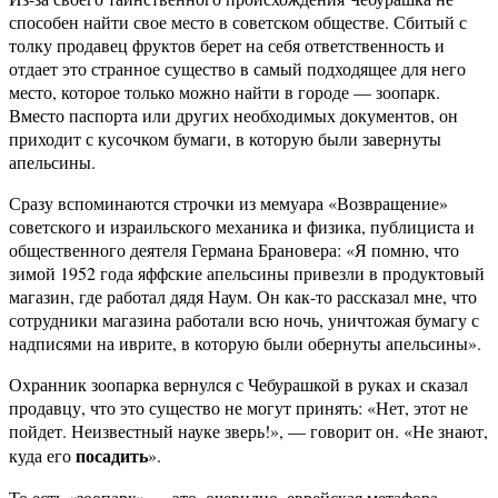
способен найти свое место в советском обществе. Сбитый с
толку продавец фруктов берет на себя ответственность и
отдает это странное существо в самый подходящее для него
место, которое только можно найти в городе — зоопарк.
Вместо паспорта или других необходимых документов, он
приходит с кусочком бумаги, в которую были завернуты
апельсины.
Сразу вспоминаются строчки из мемуара «Возвращение»
советского и израильского механика и физика, публициста и
общественного деятеля Германа Брановера: «Я помню, что
зимой 1952 года яффские апельсины привезли в продуктовый
магазин, где работал дядя Наум. Он как-то рассказал мне, что
сотрудники магазина работали всю ночь, уничтожая бумагу с
надписями на иврите, в которую были обернуты апельсины».
Охранник зоопарка вернулся с Чебурашкой в руках и сказал
продавцу, что это существо не могут принять: «Нет, этот не
пойдет. Неизвестный науке зверь!», — говорит он. «Не знают,
посадить
куда его
».
То есть «зоопарк» — это, очевидно, еврейская метафора