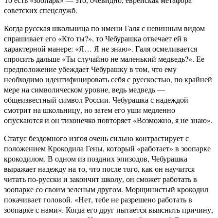
советских спецслужб.
Когда русская школьница по имени Галя с невинным видом
спрашивает его «Кто ты?», то Чебурашка отвечает ей в
характерной манере: «Я… Я не знаю». Галя осмеливается
спросить дальше «Ты случайно не маленький медведь?». Ее
предположение убеждает Чебурашку в том, что ему
необходимо идентифицировать себя с русскостью, по крайней
мере на символическом уровне, ведь медведь —
общеизвестный символ России. Чебурашка с надеждой
смотрит на школьницу, но затем его уши медленно
опускаются и он тихонечко повторяет «Возможно, я не знаю».
Статус бездомного изгоя очень сильно контрастирует с
положением Крокодила Гены, который «работает» в зоопарке
крокодилом. В одном из поздних эпизодов, Чебурашка
выражает надежду на то, что после того, как он научится
читать по-русски и закончит школу, он сможет работать в
зоопарке со своим зеленым другом. Морщинистый крокодил
покачивает головой. «Нет, тебе не разрешено работать в
зоопарке с нами». Когда его друг пытается выяснить причину,