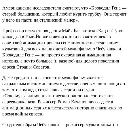
Американские исследователи считают, что «Крокодил Гена —
старый большевик, который любит курить трубку. Она торчит
у него из пасти на сталинский манер».
Профессор искусствоведения Майя Балакирски-Кац из Туро-
колледжа в Нью-Йорке и автор книги о золотом веке в
советской анимации провела сенсационное исследование:
культовый для всех наших детей мультфильм о Чебурашке и
Крокодиле Гене — не просто очередная анимационная
история, а нечто большее (и важное) для целого поколения
евреев Страны Советов.
Даже среди тех, для кого этот мультфильм является
сакральным воспоминанием о детстве, очень мало знающих о
том, что команда, создававшая серии на студии
«Союзмульфильм», практически полностью состояла из
евреев-ашкенази. Режиссер Роман Качанов воссоздает в
анимационных сериях классическую историю спасшихся во
время войны евреев.
Создатель образа Чебурашки — режиссер-мультипликатор