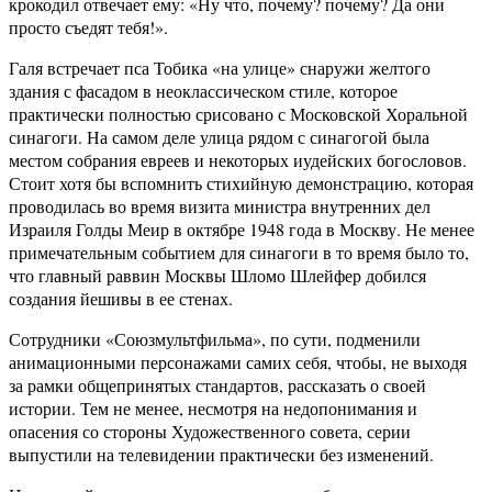
крокодил отвечает ему: «Ну что, почему? почему? Да они
просто съедят тебя!».
Галя встречает пса Тобика «на улице» снаружи желтого
здания с фасадом в неоклассическом стиле, которое
практически полностью срисовано с Московской Хоральной
синагоги. На самом деле улица рядом с синагогой была
местом собрания евреев и некоторых иудейских богословов.
Стоит хотя бы вспомнить стихийную демонстрацию, которая
проводилась во время визита министра внутренних дел
Израиля Голды Меир в октябре 1948 года в Москву. Не менее
примечательным событием для синагоги в то время было то,
что главный раввин Москвы Шломо Шлейфер добился
создания йешивы в ее стенах.
Сотрудники «Союзмультфильма», по сути, подменили
анимационными персонажами самих себя, чтобы, не выходя
за рамки общепринятых стандартов, рассказать о своей
истории. Тем не менее, несмотря на недопонимания и
опасения со стороны Художественного совета, серии
выпустили на телевидении практически без изменений.