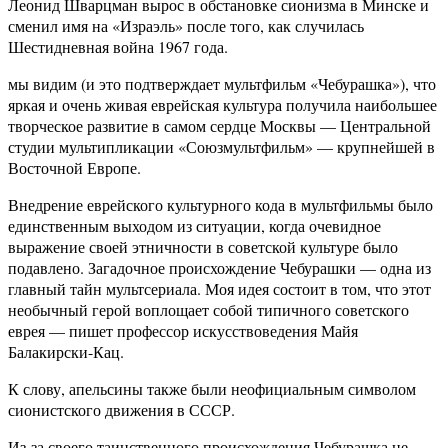
Леонид Шварцман вырос в обстановке сионизма в Минске и
сменил имя на «Израэль» после того, как случилась
Шестидневная война 1967 года.
мы видим (и это подтверждает мультфильм «Чебурашка»), что
яркая и очень живая еврейская культура получила наибольшее
творческое развитие в самом сердце Москвы — Центральной
студии мультипликации «Союзмультфильм» — крупнейшей в
Восточной Европе.
Внедрение еврейского культурного кода в мультфильмы было
единственным выходом из ситуации, когда очевидное
выражение своей этничности в советской культуре было
подавлено. Загадочное происхождение Чебурашки — одна из
главный тайн мультсериала. Моя идея состоит в том, что этот
необычный герой воплощает собой типичного советского
еврея — пишет профессор искусствоведения Майя
Балакирски-Кац.
К слову, апельсины также были неофициальным символом
сионистского движения в СССР.
Из-за своего таинственного происхождения Чебурашка не