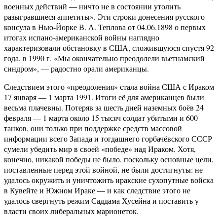
военных действий — ничто не в состоянии утолить
разыгравшиеся аппетиты». Эти строки донесения русского
консула в Нью-Йорке В. А. Теплова от 04.06.1898 о первых
итогах испано-американской войны наглядно
характеризовали обстановку в США, сложившуюся спустя 92
года, в 1990 г. «Мы окончательно преодолели вьетнамский
синдром», — радостно орали американцы.
Следствием этого «преодоления» стала война США с Ираком
17 января — 1 марта 1991. Итоги её для американцев были
весьма плачевны. Потеряв за шесть дней наземных боёв 24
февраля — 1 марта около 15 тысяч солдат убитыми и 600
танков, они только при поддержке средств массовой
информации всего Запада и тогдашнего горбачёвского СССР
сумели убедить мир в своей «победе» над Ираком. Хотя,
конечно, никакой победы не было, поскольку основные цели,
поставленные перед этой войной, не были достигнуты: не
удалось окружить и уничтожить иракские сухопутные войска
в Кувейте и Южном Ираке — и как следствие этого не
удалось свергнуть режим Саддама Хусейна и поставить у
власти своих либеральных марионеток.