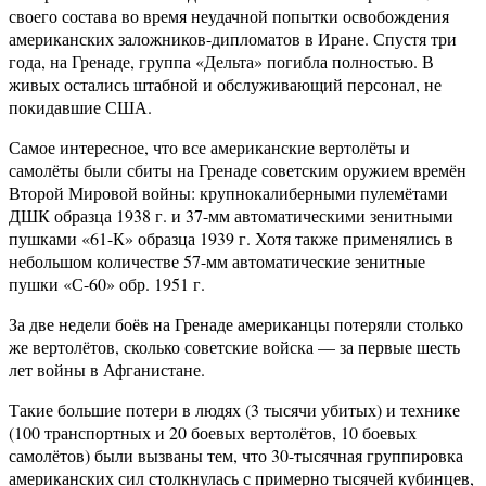
своего состава во время неудачной попытки освобождения
американских заложников-дипломатов в Иране. Спустя три
года, на Гренаде, группа «Дельта» погибла полностью. В
живых остались штабной и обслуживающий персонал, не
покидавшие США.
Самое интересное, что все американские вертолёты и
самолёты были сбиты на Гренаде советским оружием времён
Второй Мировой войны: крупнокалиберными пулемётами
ДШК образца 1938 г. и 37-мм автоматическими зенитными
пушками «61-К» образца 1939 г. Хотя также применялись в
небольшом количестве 57-мм автоматические зенитные
пушки «С-60» обр. 1951 г.
За две недели боёв на Гренаде американцы потеряли столько
же вертолётов, сколько советские войска — за первые шесть
лет войны в Афганистане.
Такие большие потери в людях (3 тысячи убитых) и технике
(100 транспортных и 20 боевых вертолётов, 10 боевых
самолётов) были вызваны тем, что 30-тысячная группировка
американских сил столкнулась с примерно тысячей кубинцев,