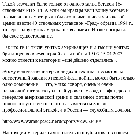
Такой результат было только от одного залпа батареи 16-
ствольных РПУ-14. А если бы иракцы вели войну всерьёз и
по американцам открыли бы огонь имевшиеся у иракской
армии двести 40-ствольных установок «Град» образца 1964 г.,
то через пару суток американская армия в Ираке прекратила
бы своё существование.
Так что те 14 тысяч убитых американцев и 2 тысячи убитых
британцев во время первой фазы войны 19.03-15.04.2003
можно отнести к категории «ещё дёшево отделались».
Этому количеству потерь в людях и технике, несмотря на
опереточный характер первой фазы войны, может быть только
одно объяснение — это, мягко говоря, очень и очень
невысокий интеллектуальный уровень у солдат, офицеров и
генералов американской армии и связанное с этим почти
полное отсутствие того, что называется на Западе
профессиональной этикой, а в России — служебным долгом.
http://www.warandpeace.ru/ru/reports/view/33430/
Настоящий материал самостоятельно опубликован в нашем