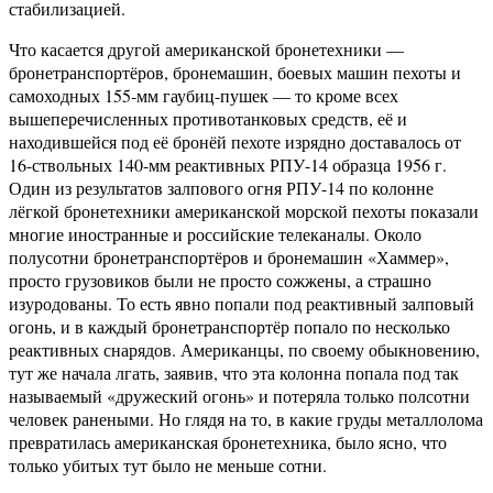
стабилизацией.
Что касается другой американской бронетехники —
бронетранспортёров, бронемашин, боевых машин пехоты и
самоходных 155-мм гаубиц-пушек — то кроме всех
вышеперечисленных противотанковых средств, её и
находившейся под её бронёй пехоте изрядно доставалось от
16-ствольных 140-мм реактивных РПУ-14 образца 1956 г.
Один из результатов залпового огня РПУ-14 по колонне
лёгкой бронетехники американской морской пехоты показали
многие иностранные и российские телеканалы. Около
полусотни бронетранспортёров и бронемашин «Хаммер»,
просто грузовиков были не просто сожжены, а страшно
изуродованы. То есть явно попали под реактивный залповый
огонь, и в каждый бронетранспортёр попало по несколько
реактивных снарядов. Американцы, по своему обыкновению,
тут же начала лгать, заявив, что эта колонна попала под так
называемый «дружеский огонь» и потеряла только полсотни
человек ранеными. Но глядя на то, в какие груды металлолома
превратилась американская бронетехника, было ясно, что
только убитых тут было не меньше сотни.