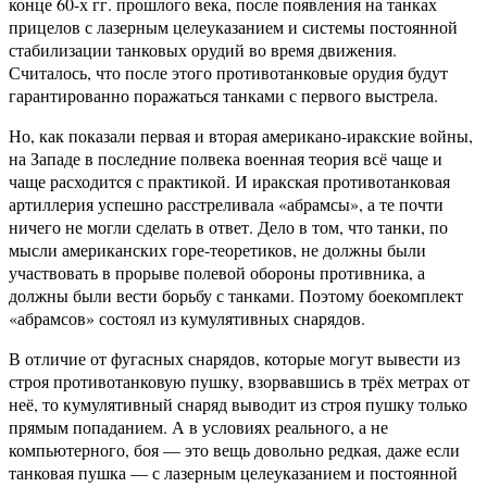
конце 60-х гг. прошлого века, после появления на танках
прицелов с лазерным целеуказанием и системы постоянной
стабилизации танковых орудий во время движения.
Считалось, что после этого противотанковые орудия будут
гарантированно поражаться танками с первого выстрела.
Но, как показали первая и вторая американо-иракские войны,
на Западе в последние полвека военная теория всё чаще и
чаще расходится с практикой. И иракская противотанковая
артиллерия успешно расстреливала «абрамсы», а те почти
ничего не могли сделать в ответ. Дело в том, что танки, по
мысли американских горе-теоретиков, не должны были
участвовать в прорыве полевой обороны противника, а
должны были вести борьбу с танками. Поэтому боекомплект
«абрамсов» состоял из кумулятивных снарядов.
В отличие от фугасных снарядов, которые могут вывести из
строя противотанковую пушку, взорвавшись в трёх метрах от
неё, то кумулятивный снаряд выводит из строя пушку только
прямым попаданием. А в условиях реального, а не
компьютерного, боя — это вещь довольно редкая, даже если
танковая пушка — с лазерным целеуказанием и постоянной