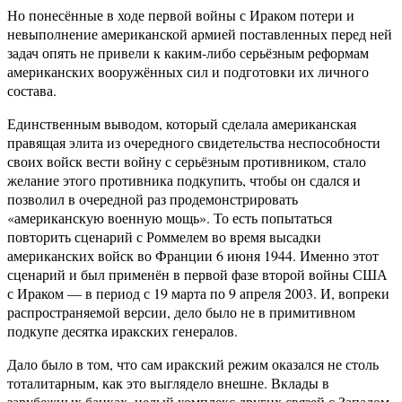
Но понесённые в ходе первой войны с Ираком потери и
невыполнение американской армией поставленных перед ней
задач опять не привели к каким-либо серьёзным реформам
американских вооружённых сил и подготовки их личного
состава.
Единственным выводом, который сделала американская
правящая элита из очередного свидетельства неспособности
своих войск вести войну с серьёзным противником, стало
желание этого противника подкупить, чтобы он сдался и
позволил в очередной раз продемонстрировать
«американскую военную мощь». То есть попытаться
повторить сценарий с Роммелем во время высадки
американских войск во Франции 6 июня 1944. Именно этот
сценарий и был применён в первой фазе второй войны США
с Ираком — в период с 19 марта по 9 апреля 2003. И, вопреки
распространяемой версии, дело было не в примитивном
подкупе десятка иракских генералов.
Дало было в том, что сам иракский режим оказался не столь
тоталитарным, как это выглядело внешне. Вклады в
зарубежных банках, целый комплекс других связей с Западом