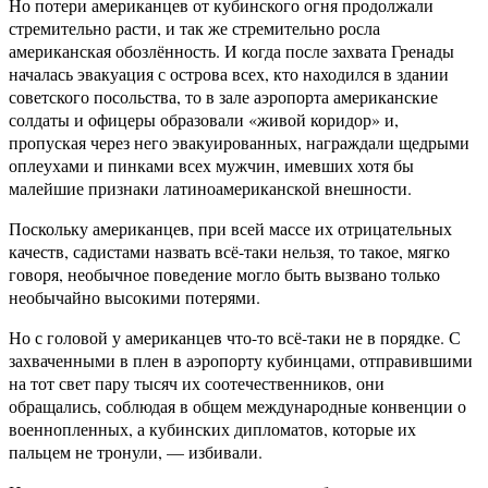
Но потери американцев от кубинского огня продолжали
стремительно расти, и так же стремительно росла
американская обозлённость. И когда после захвата Гренады
началась эвакуация с острова всех, кто находился в здании
советского посольства, то в зале аэропорта американские
солдаты и офицеры образовали «живой коридор» и,
пропуская через него эвакуированных, награждали щедрыми
оплеухами и пинками всех мужчин, имевших хотя бы
малейшие признаки латиноамериканской внешности.
Поскольку американцев, при всей массе их отрицательных
качеств, садистами назвать всё-таки нельзя, то такое, мягко
говоря, необычное поведение могло быть вызвано только
необычайно высокими потерями.
Но с головой у американцев что-то всё-таки не в порядке. С
захваченными в плен в аэропорту кубинцами, отправившими
на тот свет пару тысяч их соотечественников, они
обращались, соблюдая в общем международные конвенции о
военнопленных, а кубинских дипломатов, которые их
пальцем не тронули, — избивали.