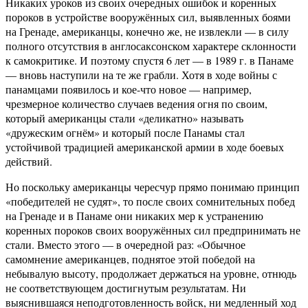
Никаких уроков из своих очередных ошибок и коренных
пороков в устройстве вооружённых сил, выявленных боями
на Гренаде, американцы, конечно же, не извлекли — в силу
полного отсутствия в англосаксонском характере склонности
к самокритике. И поэтому спустя 6 лет — в 1989 г. в Панаме
— вновь наступили на те же грабли. Хотя в ходе войны с
панамцами появилось и кое-что новое — например,
чрезмерное количество случаев ведения огня по своим,
который американцы стали «деликатно» называть
«дружеским огнём» и который после Панамы стал
устойчивой традицией американской армии в ходе боевых
действий.
Но поскольку американцы чересчур прямо понимаю принцип
«победителей не судят», то после своих сомнительных побед
на Гренаде и в Панаме они никаких мер к устранению
коренных пороков своих вооружённых сил предпринимать не
стали. Вместо этого — в очередной раз: «Обычное
самомнение американцев, поднятое этой победой на
небывалую высоту, продолжает держаться на уровне, отнюдь
не соответствующем достигнутым результатам. Ни
выяснившаяся неподготовленность войск, ни медленный ход