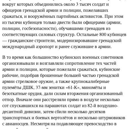
вокруг которых объединились около 3 тысяч солдат и
офицеров гренадской армии и полиции, пожелавших
сражаться, и вооружённых партийных активистов. При этом
из тысячи кубинцев только двести были офицерами (армии,
полиции, госбезопасности), обучавшими гренадцев из
соответствующих силовых структур. Остальные 800 кубинцев
— гражданские строители, модернизировавшие гренадский
международный аэропорт и ранее служившие в армии.
В то время как большинство кубинских военных советников
организовывали и возглавляли сопротивление тех частей
армии и полиции, которые пожелали сражаться, кубинские
рабочие, подобрав брошенные большей частью гренадской
армии стрелковое оружие, а также крупнокалиберные
пулемёты ДШК, 37-мм зенитки «61-К», миномёты и
безоткатные орудия, дали силам вторжения организованный
отпор. Вначале они расстреляли прямо в воздухе несколько
сот спускавшихся на парашютах солдат из 82-й воздушно-
десантной дивизии, затем сбили несколько десятков
транспортных и боевых вертолётов и несколько штурмовиков
с авианосцев. Несмотря на подавляющее превосходство в