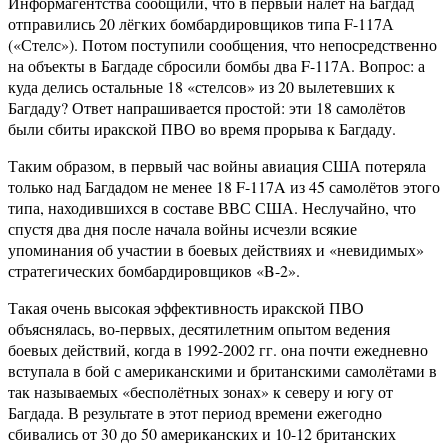
Информагентства сообщили, что в первый налёт на Багдад
отправились 20 лёгких бомбардировщиков типа F-117А
(«Стелс»). Потом поступили сообщения, что непосредственно
на объекты в Багдаде сбросили бомбы два F-117А. Вопрос: а
куда делись остальные 18 «стелсов» из 20 вылетевших к
Багдаду? Ответ напрашивается простой: эти 18 самолётов
были сбиты иракской ПВО во время прорыва к Багдаду.
Таким образом, в первый час войны авиация США потеряла
только над Багдадом не менее 18 F-117A из 45 самолётов этого
типа, находившихся в составе ВВС США. Неслучайно, что
спустя два дня после начала войны исчезли всякие
упоминания об участии в боевых действиях и «невидимых»
стратегических бомбардировщиков «B-2».
Такая очень высокая эффективность иракской ПВО
объяснялась, во-первых, десятилетним опытом ведения
боевых действий, когда в 1992-2002 гг. она почти ежедневно
вступала в бой с американскими и британскими самолётами в
так называемых «бесполётных зонах» к северу и югу от
Багдада. В результате в этот период времени ежегодно
сбивались от 30 до 50 американских и 10-12 британских