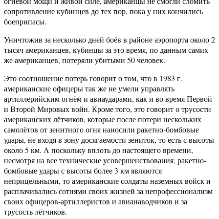
огневой мощи и живой силе, американцы не смогли сломить
сопротивление кубинцев до тех пор, пока у них кончились
боеприпасы.
Уничтожив за несколько дней боёв в районе аэропорта около 2
тысяч американцев, кубинцы за это время, по данным самих
же американцев, потеряли убитыми 50 человек.
Это соотношение потерь говорит о том, что в 1983 г.
американские офицеры так же не умели управлять
артиллерийским огнём и авиаударами, как и во время Первой
и Второй Мировых войн. Кроме того, это говорит о трусости
американских лётчиков, которые после потери нескольких
самолётов от зенитного огня наносили ракетно-бомбовые
удары, не входя в зону досягаемости зениток, то есть с высоты
около 5 км. А поскольку вплоть до настоящего времени,
несмотря на все технические усовершенствования, ракетно-
бомбовые удары с высоты более 3 км являются
неприцельными, то американские солдаты наземных войск и
расплачивались сотнями своих жизней за непрофессионализм
своих офицеров-артиллеристов и авианаводчиков и за
трусость лётчиков.