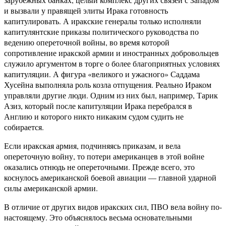
и вызвали у правящей элиты Ирака готовность
капитулировать. А иракские генералы только исполняли
капитулянтские приказы политического руководства по
ведению опереточной войны, во время которой
сопротивление иракской армии и иностранных добровольцев
служило аргументом в торге о более благоприятных условиях
капитуляции. А фигура «великого и ужасного» Саддама
Хусейна выполняла роль козла отпущения. Реально Ираком
управляли другие люди. Одним из них был, например, Тарик
Азиз, который после капитуляции Ирака перебрался в
Англию и которого никто никаким судом судить не
собирается.
Если иракская армия, подчиняясь приказам, и вела
опереточную войну, то потери американцев в этой войне
оказались отнюдь не опереточными. Прежде всего, это
коснулось американской боевой авиации — главной ударной
силы американской армии.
В отличие от других видов иракских сил, ПВО вела войну по-
настоящему. Это объяснялось весьма основательными