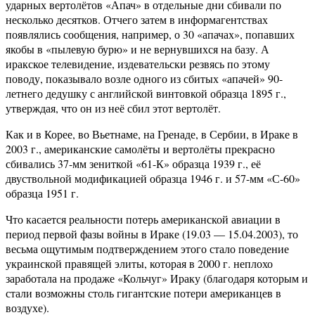
ударных вертолётов «Апач» в отдельные дни сбивали по
несколько десятков. Отчего затем в информагентствах
появлялись сообщения, например, о 30 «апачах», попавших
якобы в «пылевую бурю» и не вернувшихся на базу. А
иракское телевидение, издевательски резвясь по этому
поводу, показывало возле одного из сбитых «апачей» 90-
летнего дедушку с английской винтовкой образца 1895 г.,
утверждая, что он из неё сбил этот вертолёт.
Как и в Корее, во Вьетнаме, на Гренаде, в Сербии, в Ираке в
2003 г., американские самолёты и вертолёты прекрасно
сбивались 37-мм зениткой «61-К» образца 1939 г., её
двуствольной модификацией образца 1946 г. и 57-мм «С-60»
образца 1951 г.
Что касается реальности потерь американской авиации в
период первой фазы войны в Ираке (19.03 — 15.04.2003), то
весьма ощутимым подтверждением этого стало поведение
украинской правящей элиты, которая в 2000 г. неплохо
заработала на продаже «Кольчуг» Ираку (благодаря которым и
стали возможны столь гигантские потери американцев в
воздухе).