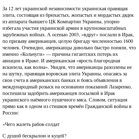
За 12 лет украинской независимости украинская правящая
элита, состоящая из брюхастых, жопастых и мордастых дядек
из аппарата бывшего ЦК Компартии Украины, упорно
избегала участия украинской армии в крупномасштабных
зарубежных войнах. А осенью 2003, «вдруг» послали в Ирак,
по призыву американцев, целую бригаду численностью 1600
человек. Очевидно, американцы довольно быстро поняли, что
именно «Кольчуги» — причина гигантских потерь их
авиации в Ираке. И американская «ярость благородная
вскипела, как волна». Увидев, что американцы разозлены не
на шутку, правящая воровская элита Украины, опасаясь за
свои счета в американских банках и боясь объявления в
международный розыск на основании показаний Лазаренко,
поспешила задобрить американцев посылкой в Ирак
украинского наёмного пушечного мяса. Словом, ситуация
прямо как в одном из стишков времён Гражданской войны в
России:
«Чего жалеть рабов-солдат
С душой бескрылою и куцей?