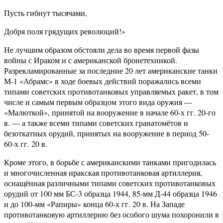
Пусть гибнут тысячами,
Добря поля грядущих революций!»
Не лучшим образом обстояли дела во время первой фазы
войны с Ираком и с американской бронетехникой.
Разрекламированные за последние 20 лет американские танки
М-1 «Абрамс» в ходе боевых действий поражались всеми
типами советских противотанковых управляемых ракет, в том
числе и самым первым образцом этого вида оружия —
«Малюткой», принятой на вооружение в начале 60-х гг. 20-го
в. — а также всеми типами советских гранатомётов и
безоткатных орудий, принятых на вооружение в период 50-
60-х гг. 20 в.
Кроме этого, в борьбе с американскими танками пригодилась
и многочисленная иракская противотанковая артиллерия,
оснащённая различными типами советских противотанковых
орудий от 100 мм БС-3 образца 1944, 85-мм Д-44 образца 1946
и до 100-мм «Рапиры» конца 60-х гг. 20 в. На Западе
противотанковую артиллерию без особого шума похоронили в