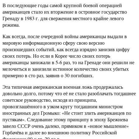
В последующие годы самой крупной боевой операцией
американцев стало их вторжение в островное государство
Гренаду в 1983 г. для свержения местного крайне левого
режима.
Как всегда, после очередной войны американцы выдали в
мировую информационную сферу свою версию
произошедших событий, как всегда изрядно занизив цифру
своих потерь. Но если в Корее число своих потерь
американцы занижали в 5-6 раз, то на Гренаде они решили не
мелочиться и занизили истинное количество своих убитых
примерно в сто раз, заявив о 30 погибших.
Эта типичная американская военная ложь продержалась
довольно долго, потому что её не стало разоблачать тогдашнее
советское руководство, исходя из принципа,
провозглашённого в узком кругу тогдашним министром
иностранных дел Громыко: «Не стоит злить американцев по
пустякам». Следование этому принципу в эпоху Брежнева
завело СССР очень далеко, прямиком в «новое мышление»
Горбачёва и далее во внешнюю политику Российской
Федерации 90-х гг. 20-го в.