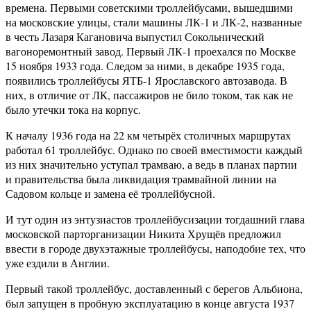
времена. Первыми советскими троллейбусами, вышедшими
на московские улицы, стали машины ЛК-1 и ЛК-2, названные
в честь Лазаря Кагановича выпустил Сокольнический
вагоноремонтный завод. Первый ЛК-1 проехался по Москве
15 ноября 1933 года. Следом за ними, в декабре 1935 года,
появились троллейбусы ЯТБ-1 Ярославского автозавода. В
них, в отличие от ЛК, пассажиров не било током, так как не
было утечки тока на корпус.
К началу 1936 года на 22 км четырёх столичных маршрутах
работал 61 троллейбус. Однако по своей вместимости каждый
из них значительно уступал трамваю, а ведь в планах партии
и правительства была ликвидация трамвайной линии на
Садовом кольце и замена её троллейбусной.
И тут один из энтузиастов троллейбусизации тогдашний глава
московской парторганизации Никита Хрущёв предложил
ввести в городе двухэтажные троллейбусы, наподобие тех, что
уже ездили в Англии.
Первый такой троллейбус, доставленный с берегов Альбиона,
был запущен в пробную эксплуатацию в конце августа 1937